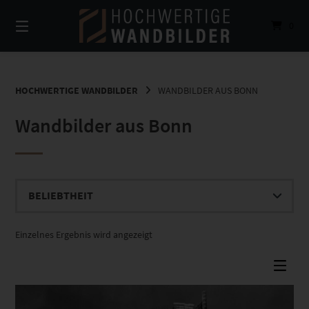
Springe
zum
0
Inhalt
HOCHWERTIGE WANDBILDER
WANDBILDER AUS BONN
Wandbilder aus Bonn
Einzelnes Ergebnis wird angezeigt
Dieses Produkt weist mehrere Varianten auf. Die Optionen können auf der Produktseite gewählt werden