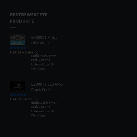
BESTBEWERTETE
PRODUKTE
EZ00001 Moby
Dick Vol II
–
€
24,90
€
999,00
Bewertet mit
5.00
von 5
Enthält 19% Mwst.
zzgl.
Versand
Lieferzeit: ca. 10
Werktage
EZ00077 SLS AMG
Black Series
–
€
24,90
€
999,00
Bewertet mit
5.00
von 5
Enthält 19% Mwst.
zzgl.
Versand
Lieferzeit: ca. 10
Werktage