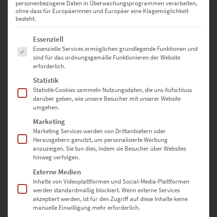
personenbezogene Daten in Überwachungsprogrammen verarbeiten,
Sehenswürdigkeiten garantiert zwar hübsche Bilder von Bad
ohne dass für Europäerinnen und Europäer eine Klagemöglichkeit
Godesberg und Bonn, wird der Gegenwart allerdings kaum gerecht.
besteht.
Bundeskanzlerplatz, Heussallee, Konrad-Adenauer-Platz oder Kurt-
Es folgt eine Liste der Service-Gruppen, für die eine Einwilligung erte
Schumacher-Straße – vielerorts zeigt sich, dass die rheinische Stadt
Essenziell
jahrzehntelang Sitz der Bundesregierung war. Zu den verbliebenen
Essenzielle Services ermöglichen grundlegende Funktionen und
sind für das ordnungsgemäße Funktionieren der Website
Bundesbehörden gesellten sich Hauptniederlassungen führender
erforderlich.
Konzerne wie etwa der Post-Turm. Den „Langen Eugen“ – das
einstige Abgeordnetenhaus – haben sich die United Nations für
Statistik
ihren Campus gesichert. Wenn du außerdem die Friedrich-Wilhelms-
Statistik-Cookies sammeln Nutzungsdaten, die uns Aufschluss
darüber geben, wie unsere Besucher mit unserer Website
Uni berücksichtigst, wird klar: Heute ist der internationale und
umgehen.
visionäre Spirit kennzeichnend für Bonn. Fotografien und
Wandbilder würden großartige Chancen verschenken, wenn sie
Marketing
diesen Aspekt nicht erfassen.
Marketing Services werden von Drittanbietern oder
Herausgebern genutzt, um personalisierte Werbung
anzuzeigen. Sie tun dies, indem sie Besucher über Websites
hinweg verfolgen.
Überall ein Eyecatcher –
Externe Medien
Inhalte von Videoplattformen und Social-Media-Plattformen
unkonventionelles Leinwandbild
werden standardmäßig blockiert. Wenn externe Services
akzeptiert werden, ist für den Zugriff auf diese Inhalte keine
von Bonn
manuelle Einwilligung mehr erforderlich.