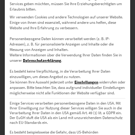
Services geben möchten, müssen Sie Ihre Erziehungsberechtigten um
Fleckchen am Flussufer für sich, das im 16. Jahrhundert eine
Erlaubnis bitten.
Kurfürstliche Residenz wurde und 1949 zur Bundeshauptstadt
Wir verwenden Cookies und andere Technologien auf unserer Website.
aufstieg. Diese eindrucksvolle Vita schwingt immer mit, wenn du
Einige von ihnen sind essenziell, während andere uns helfen, diese
Bilder von Bonn betrachtest. Die Stadtporträts und Wandbilder
Website und Ihre Erfahrung zu verbessern.
sind dadurch stets auch Symbole des Erfolgs, die Wohn- oder
Geschäftsräume überall in Deutschland inspirierend dekorieren.
Personenbezogene Daten können verarbeitet werden (z. B. IP-
Adressen), z. B. für personalisierte Anzeigen und Inhalte oder die
Messung von Anzeigen und Inhalten.
Weitere Informationen über die Verwendung Ihrer Daten finden Sie in
unserer
Datenschutzerklärung
.
Bonn: Vom idyllischen
Es besteht keine Verpflichtung, in die Verarbeitung Ihrer Daten
Residenzstädtchen zum UN-
einzuwilligen, um dieses Angebot zu nutzen.
Sie können Ihre Auswahl jederzeit unter
Einstellungen
widerrufen oder
Standort
anpassen.
Bitte beachten Sie, dass aufgrund individueller Einstellungen
möglicherweise nicht alle Funktionen der Website verfügbar sind.
Einige Services verarbeiten personenbezogene Daten in den USA. Mit
Wer beim Spaziergang am Brassertufer den Alten Zoll ansteuert,
Ihrer Einwilligung zur Nutzung dieser Services willigen Sie auch in die
Verarbeitung Ihrer Daten in den USA gemäß Art. 49 (1) lit. a GDPR ein.
wird mit einem wundervollen Blick auf den Rhein und das
Der EuGH stuft die USA als ein Land mit unzureichendem Datenschutz
Siebengebirge belohnt. Beim Streifzug durch die Innenstadt oder
nach EU-Standards ein.
Bad Godesberg geraten historische Highlights wie das mondäne
Es besteht beispielsweise die Gefahr, dass US-Behörden
Schloss und prächtige Villen ins Visier. Der Fokus auf diese