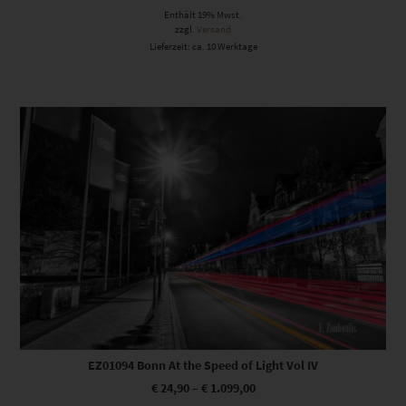
Enthält 19% Mwst.
zzgl.
Versand
Lieferzeit: ca. 10 Werktage
Dieses Produkt weist mehrere Varianten auf. Die Optionen können auf der Produktseite gewählt werden
EZ01094 Bonn At the Speed of Light Vol IV
€
24,90
–
€
1.099,00