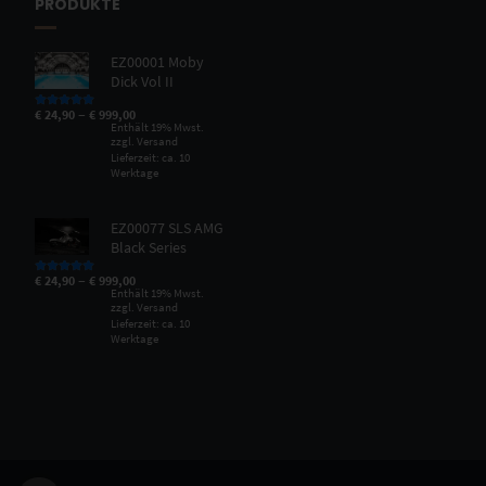
PRODUKTE
EZ00001 Moby
Dick Vol II
–
€
24,90
€
999,00
Bewertet mit
5.00
von 5
Enthält 19% Mwst.
zzgl.
Versand
Lieferzeit: ca. 10
Werktage
EZ00077 SLS AMG
Black Series
–
€
24,90
€
999,00
Bewertet mit
5.00
von 5
Enthält 19% Mwst.
zzgl.
Versand
Lieferzeit: ca. 10
Werktage