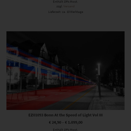
Enthält 19% Mwst.
zzgl.
Versand
Lieferzeit: ca. 10 Werktage
Dieses Produkt weist mehrere Varianten auf. Die Optionen können auf der Produktseite gewählt werden
EZ01093 Bonn At the Speed of Light Vol III
€
24,90
–
€
1.099,00
Enthält 19% Mwst.