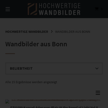
Springe
zum
0
Inhalt
HOCHWERTIGE WANDBILDER
WANDBILDER AUS BONN
Wandbilder aus Bonn
Nach
Alle 15 Ergebnisse werden angezeigt
Beliebtheit
sortiert
Dieses Produkt weist mehrere Varianten auf. Die Optionen können auf der Produktseite gewählt werden
EZ01099 Konrad-Adenauer-Platz At the Speed of Light Vol II