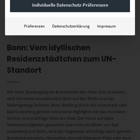
Individuelle Datenschutz-Präferenzen
Bilder von Bonn betrachtest. Die Stadtporträts und Wandbilder
sind dadurch stets auch Symbole des Erfolgs, die Wohn- oder
Geschäftsräume überall in Deutschland inspirierend dekorieren.
Präferenzen
Datenschutzerklärung
Impressum
Bonn: Vom idyllischen
Residenzstädtchen zum UN-
Standort
Wer beim Spaziergang am Brassertufer den Alten Zoll ansteuert,
wird mit einem wundervollen Blick auf den Rhein und das
Siebengebirge belohnt. Beim Streifzug durch die Innenstadt oder
Bad Godesberg geraten historische Highlights wie das mondäne
Schloss und prächtige Villen ins Visier. Der Fokus auf diese
Sehenswürdigkeiten garantiert zwar hübsche Bilder von Bad
Godesberg und Bonn, wird der Gegenwart allerdings kaum gerecht.
Bundeskanzlerplatz, Heussallee, Konrad-Adenauer-Platz oder Kurt-