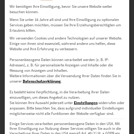
zzgl.
Versand
Lieferzeit: ca. 10 Werktage
Wir benötigen Ihre Einwilligung, bevor Sie unsere Website weiter
besuchen können.
Wenn Sie unter 16 Jahre alt sind und Ihre Einwilligung zu optionalen
Services geben möchten, müssen Sie Ihre Erziehungsberechtigten um
Dieses Produkt weist mehrere Varianten auf. Die Optionen können auf der Produktseite gewählt werden
Erlaubnis bitten.
Wir verwenden Cookies und andere Technologien auf unserer Website.
Einige von ihnen sind essenziell, während andere uns helfen, diese
Website und Ihre Erfahrung zu verbessern.
Personenbezogene Daten können verarbeitet werden (z. B. IP-
Adressen), z. B. für personalisierte Anzeigen und Inhalte oder die
Messung von Anzeigen und Inhalten.
Weitere Informationen über die Verwendung Ihrer Daten finden Sie in
unserer
Datenschutzerklärung
.
Es besteht keine Verpflichtung, in die Verarbeitung Ihrer Daten
einzuwilligen, um dieses Angebot zu nutzen.
Sie können Ihre Auswahl jederzeit unter
Einstellungen
widerrufen oder
anpassen.
Bitte beachten Sie, dass aufgrund individueller Einstellungen
möglicherweise nicht alle Funktionen der Website verfügbar sind.
Einige Services verarbeiten personenbezogene Daten in den USA. Mit
Ihrer Einwilligung zur Nutzung dieser Services willigen Sie auch in die
Verarbeitung Ihrer Daten in den USA gemäß Art. 49 (1) lit. a GDPR ein.