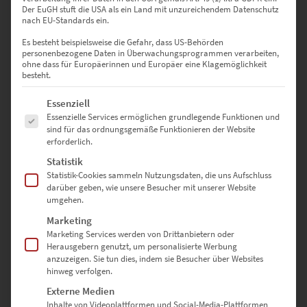
Der EuGH stuft die USA als ein Land mit unzureichendem Datenschutz
nach EU-Standards ein.
Es besteht beispielsweise die Gefahr, dass US-Behörden
personenbezogene Daten in Überwachungsprogrammen verarbeiten,
ohne dass für Europäerinnen und Europäer eine Klagemöglichkeit
besteht.
Es folgt eine Liste der Service-Gruppen, für die eine Einwilligung erte
Essenziell
Essenzielle Services ermöglichen grundlegende Funktionen und
sind für das ordnungsgemäße Funktionieren der Website
erforderlich.
Statistik
Statistik-Cookies sammeln Nutzungsdaten, die uns Aufschluss
EZ01090 Post Tower at the Speed of Light
darüber geben, wie unsere Besucher mit unserer Website
€
24,90
–
€
1.099,00
umgehen.
Enthält 19% Mwst.
Marketing
zzgl.
Versand
Marketing Services werden von Drittanbietern oder
Lieferzeit: ca. 10 Werktage
Herausgebern genutzt, um personalisierte Werbung
anzuzeigen. Sie tun dies, indem sie Besucher über Websites
hinweg verfolgen.
Dieses Produkt weist mehrere Varianten auf. Die Optionen können auf der Produktseite gewählt werden
Externe Medien
Inhalte von Videoplattformen und Social-Media-Plattformen