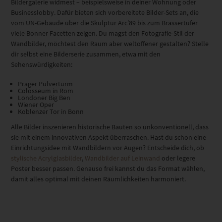
Bildergalerie widmest – beispielsweise in deiner Wohnung oder
Businesslobby. Dafür bieten sich vorbereitete Bilder-Sets an, die
vom UN-Gebäude über die Skulptur Arc’89 bis zum Brassertufer
viele Bonner Facetten zeigen. Du magst den Fotografie-Stil der
Wandbilder, möchtest den Raum aber weltoffener gestalten? Stelle
dir selbst eine Bilderserie zusammen, etwa mit den
Sehenswürdigkeiten:
Prager Pulverturm
Colosseum in Rom
Londoner Big Ben
Wiener Oper
Koblenzer Tor in Bonn
Alle Bilder inszenieren historische Bauten so unkonventionell, dass
sie mit einem innovativen Aspekt überraschen. Hast du schon eine
Einrichtungsidee mit Wandbildern vor Augen? Entscheide dich, ob
stylische Acrylglasbilder
,
Wandbilder auf Leinwand
oder legere
Poster besser passen. Genauso frei kannst du das Format wählen,
damit alles optimal mit deinen Räumlichkeiten harmoniert.