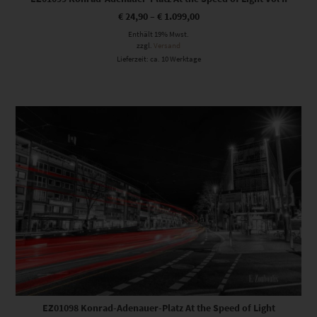
€
24,90
–
€
1.099,00
Enthält 19% Mwst.
zzgl.
Versand
Lieferzeit: ca. 10 Werktage
Dieses Produkt weist mehrere Varianten auf. Die Optionen können auf der Produktseite gewählt werden
EZ01098 Konrad-Adenauer-Platz At the Speed of Light