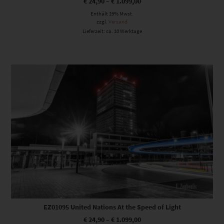
€
24,90
–
€
1.099,00
Enthält 19% Mwst.
zzgl.
Versand
Lieferzeit: ca. 10 Werktage
Dieses Produkt weist mehrere Varianten auf. Die Optionen können auf der Produktseite gewählt werden
EZ01095 United Nations At the Speed of Light
€
24,90
–
€
1.099,00