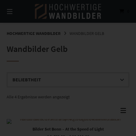
Springe
zum
0
Inhalt
HOCHWERTIGE WANDBILDER
WANDBILDER GELB
Wandbilder Gelb
Nach
Alle 4 Ergebnisse werden angezeigt
Beliebtheit
sortiert
Dieses Produkt weist mehrere Varianten auf. Die Optionen können auf der Produktseite gewählt werden
Bilder Set Bonn – At the Speed of Light