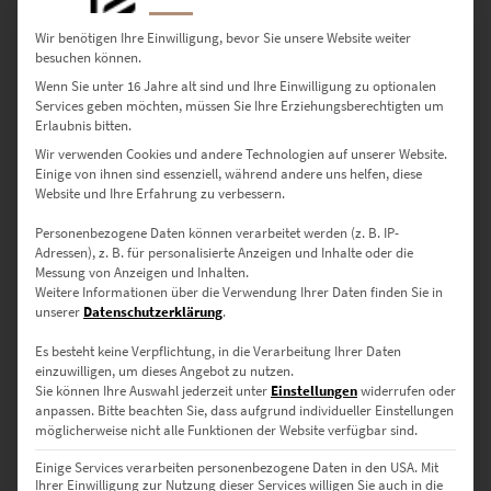
Enthält 19% Mwst.
war:
ist:
€ 2.093,00
€ 1.899,00.
zzgl.
Versand
Wir benötigen Ihre Einwilligung, bevor Sie unsere Website weiter
Lieferzeit: ca. 10 Werktage
besuchen können.
Wenn Sie unter 16 Jahre alt sind und Ihre Einwilligung zu optionalen
Services geben möchten, müssen Sie Ihre Erziehungsberechtigten um
Dieses Produkt weist mehrere Varianten auf. Die Optionen können auf der Produktseite gewählt werden
Erlaubnis bitten.
Wir verwenden Cookies und andere Technologien auf unserer Website.
Einige von ihnen sind essenziell, während andere uns helfen, diese
Website und Ihre Erfahrung zu verbessern.
Personenbezogene Daten können verarbeitet werden (z. B. IP-
Adressen), z. B. für personalisierte Anzeigen und Inhalte oder die
Messung von Anzeigen und Inhalten.
Weitere Informationen über die Verwendung Ihrer Daten finden Sie in
unserer
Datenschutzerklärung
.
Es besteht keine Verpflichtung, in die Verarbeitung Ihrer Daten
einzuwilligen, um dieses Angebot zu nutzen.
Sie können Ihre Auswahl jederzeit unter
Einstellungen
widerrufen oder
Bilder Set Stuttgart – At the Speed of Light
anpassen.
Bitte beachten Sie, dass aufgrund individueller Einstellungen
möglicherweise nicht alle Funktionen der Website verfügbar sind.
€
1.499,00
–
€
11.111,00
Enthält 19% Mwst.
Einige Services verarbeiten personenbezogene Daten in den USA. Mit
zzgl.
Versand
Ihrer Einwilligung zur Nutzung dieser Services willigen Sie auch in die