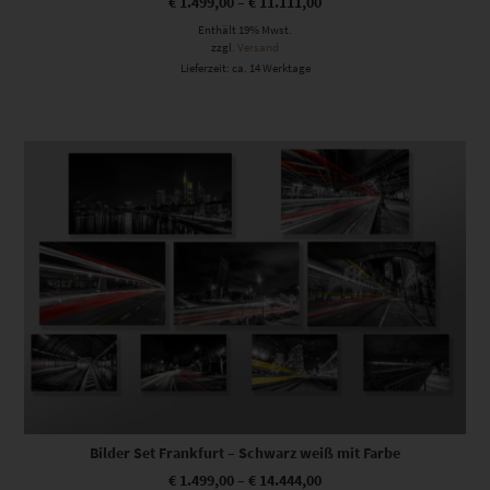
€
1.499,00
–
€
11.111,00
Enthält 19% Mwst.
zzgl.
Versand
Lieferzeit: ca. 14 Werktage
Dieses Produkt weist mehrere Varianten auf. Die Optionen können auf der Produktseite gewählt werden
Bilder Set Frankfurt – Schwarz weiß mit Farbe
€
1.499,00
–
€
14.444,00