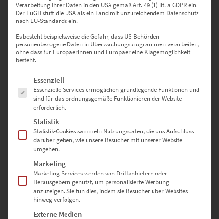
Lieferzeit: ca. 14 Werktage
Verarbeitung Ihrer Daten in den USA gemäß Art. 49 (1) lit. a GDPR ein.
Der EuGH stuft die USA als ein Land mit unzureichendem Datenschutz
nach EU-Standards ein.
Es besteht beispielsweise die Gefahr, dass US-Behörden
personenbezogene Daten in Überwachungsprogrammen verarbeiten,
ohne dass für Europäerinnen und Europäer eine Klagemöglichkeit
Wandbilder in Gelb – dekorative
besteht.
Stimmungsaufheller
Es folgt eine Liste der Service-Gruppen, für die eine Einwilligung erte
Essenziell
Essenzielle Services ermöglichen grundlegende Funktionen und
sind für das ordnungsgemäße Funktionieren der Website
erforderlich.
Kaum betritt man den Raum, scheint die Sonne aufzugehen. Mit
Statistik
dem Effekt begeistern gelbe Wandbilder, weil die Farbe an die
Statistik-Cookies sammeln Nutzungsdaten, die uns Aufschluss
erheiternde und wärmende Strahlkraft des Himmelskörpers
darüber geben, wie unsere Besucher mit unserer Website
erinnert. Beherrscht die Nuance das Kunstwerk, kann das
umgehen.
atmosphärische Stilmittel zu plakativ erscheinen. Schicker wirkt oft
Marketing
ein
Wandbild in Schwarz-Weiß mit Farbe
, das gelb akzentuiert ist.
Marketing Services werden von Drittanbietern oder
Herausgebern genutzt, um personalisierte Werbung
anzuzeigen. Sie tun dies, indem sie Besucher über Websites
hinweg verfolgen.
Farbton, der eine altbewährte
Externe Medien