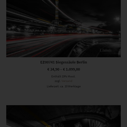
EZ00741 Siegessäule Berlin
€
24,90
–
€
1.099,00
Enthält 19% Mwst.
zzgl.
Versand
Lieferzeit: ca. 10 Werktage
Dieses Produkt weist mehrere Varianten auf. Die Optionen können auf der Produktseite gewählt werden