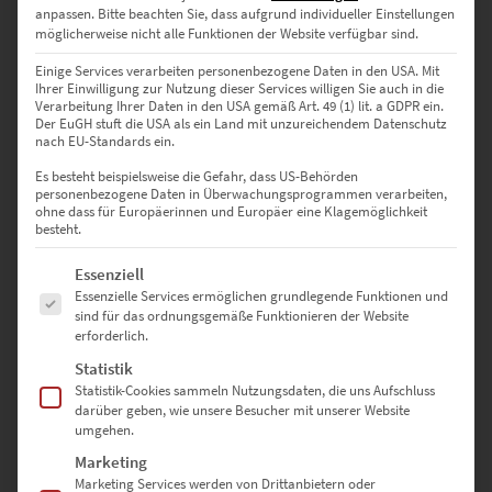
anpassen.
Bitte beachten Sie, dass aufgrund individueller Einstellungen
möglicherweise nicht alle Funktionen der Website verfügbar sind.
Einige Services verarbeiten personenbezogene Daten in den USA. Mit
Ihrer Einwilligung zur Nutzung dieser Services willigen Sie auch in die
Verarbeitung Ihrer Daten in den USA gemäß Art. 49 (1) lit. a GDPR ein.
Der EuGH stuft die USA als ein Land mit unzureichendem Datenschutz
nach EU-Standards ein.
EZ00032 München Friedensengel
Es besteht beispielsweise die Gefahr, dass US-Behörden
€
24,90
–
€
1.099,00
personenbezogene Daten in Überwachungsprogrammen verarbeiten,
ohne dass für Europäerinnen und Europäer eine Klagemöglichkeit
Enthält 19% Mwst.
besteht.
zzgl.
Versand
Lieferzeit: ca. 10 Werktage
Es folgt eine Liste der Service-Gruppen, für die eine Einwilligung erte
Essenziell
Essenzielle Services ermöglichen grundlegende Funktionen und
sind für das ordnungsgemäße Funktionieren der Website
Dieses Produkt weist mehrere Varianten auf. Die Optionen können auf der Produktseite gewählt werden
erforderlich.
EZ01110 Möhringen Tram Express
Statistik
€
24,90
–
€
1.099,00
Statistik-Cookies sammeln Nutzungsdaten, die uns Aufschluss
darüber geben, wie unsere Besucher mit unserer Website
Enthält 19% Mwst.
umgehen.
zzgl.
Versand
Lieferzeit: ca. 10 Werktage
Marketing
Marketing Services werden von Drittanbietern oder