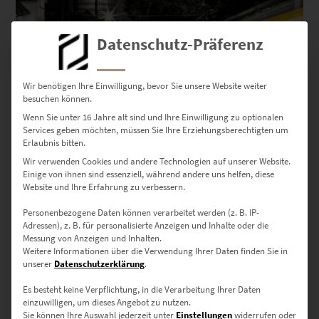
Datenschutz-Präferenz
Wir benötigen Ihre Einwilligung, bevor Sie unsere Website weiter
besuchen können.
EZ00104 Lightscapes Stuttgart Vaihingen
Wenn Sie unter 16 Jahre alt sind und Ihre Einwilligung zu optionalen
€
24,90
–
€
1.099,00
Services geben möchten, müssen Sie Ihre Erziehungsberechtigten um
Erlaubnis bitten.
Enthält 19% Mwst.
zzgl.
Versand
Wir verwenden Cookies und andere Technologien auf unserer Website.
Lieferzeit: ca. 10 Werktage
Einige von ihnen sind essenziell, während andere uns helfen, diese
Website und Ihre Erfahrung zu verbessern.
Personenbezogene Daten können verarbeitet werden (z. B. IP-
Dieses Produkt weist mehrere Varianten auf. Die Optionen können auf der Produktseite gewählt werden
Adressen), z. B. für personalisierte Anzeigen und Inhalte oder die
Messung von Anzeigen und Inhalten.
Weitere Informationen über die Verwendung Ihrer Daten finden Sie in
unserer
Datenschutzerklärung
.
Es besteht keine Verpflichtung, in die Verarbeitung Ihrer Daten
einzuwilligen, um dieses Angebot zu nutzen.
Sie können Ihre Auswahl jederzeit unter
Einstellungen
widerrufen oder