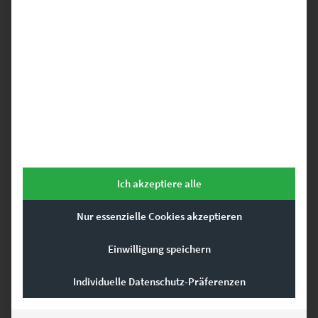
Bilder Set Frankfurt – Schwarz weiß mit Farbe
€
1.499,00
–
€
14.444,00
Enthält 19% Mwst.
zzgl.
Versand
Lieferzeit: ca. 14 Werktage
Dieses Produkt weist mehrere Varianten auf. Die Optionen können auf der Produktseite gewählt werden
Ich akzeptiere alle
Nur essenzielle Cookies akzeptieren
Einwilligung speichern
Individuelle Datenschutz-Präferenzen