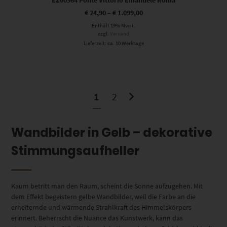
EZ00964 Ponte Vittorio Emanuele Roma
€
24,90
–
€
1.099,00
Enthält 19% Mwst.
zzgl.
Versand
Lieferzeit: ca. 10 Werktage
1
2
Wandbilder in Gelb – dekorative
Stimmungsaufheller
Kaum betritt man den Raum, scheint die Sonne aufzugehen. Mit
dem Effekt begeistern gelbe Wandbilder, weil die Farbe an die
erheiternde und wärmende Strahlkraft des Himmelskörpers
erinnert. Beherrscht die Nuance das Kunstwerk, kann das