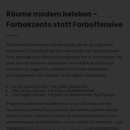
Räume modern beleben –
Farbakzente statt Farboffensive
Alle Primärfarben haben Charakterzüge, die wir als angenehm
empfinden. Großartig ist die Idee, Wandbilder mit optimistischem
Gelb, beruhigendem Blau und anregenden Rot zu kombinieren. Sie
lässt sich mit mehreren Exemplaren einer Bildserie stilbewusst
umsetzen. Arrangiere im wohnlichen Flur oder öffentlichen
Empfangsbereich zum Beispiel die Stuttgarter Wandbilder:
„At the Speed of Light“ mit gelber Stadtbahn
„The Library Express“ mit blauer Stadtbibliothek
„The Asgard Express“ mit gelb-rot akzentuierter Zug-Passage.
Prägend ist bei jedem Wandbild das Grau. Gelb, Blau und Rot
tauchen nur punktuell auf, wodurch die Gestaltungsidee nicht zu
schrill anmutet. Gekonnt verlinkst du die Kunstwerke durch das
wiederkehrende Verkehrsmittel – einem Symbol für Mobilität – und
besitzt eine
Wandbildserie ideal für deinen Flur
, ein Wartezimmer