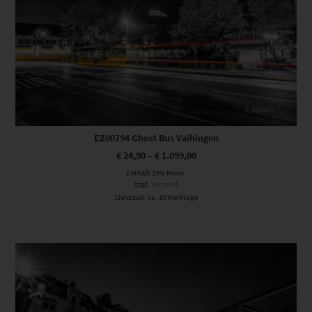
EZ00794 Ghost Bus Vaihingen
€
24,90
–
€
1.099,00
Enthält 19% Mwst.
zzgl.
Versand
Lieferzeit: ca. 10 Werktage
Dieses Produkt weist mehrere Varianten auf. Die Optionen können auf der Produktseite gewählt werden