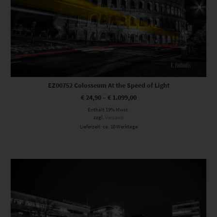
EZ00752 Colosseum At the Speed of Light
€
24,90
–
€
1.099,00
Enthält 19% Mwst.
zzgl.
Versand
Lieferzeit: ca. 10 Werktage
Dieses Produkt weist mehrere Varianten auf. Die Optionen können auf der Produktseite gewählt werden