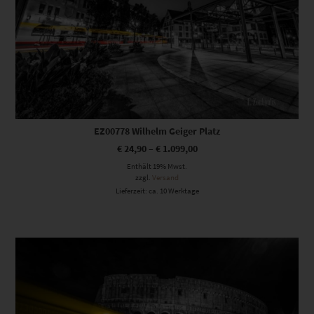
EZ00778 Wilhelm Geiger Platz
€
24,90
–
€
1.099,00
Enthält 19% Mwst.
zzgl.
Versand
Lieferzeit: ca. 10 Werktage
Dieses Produkt weist mehrere Varianten auf. Die Optionen können auf der Produktseite gewählt werden