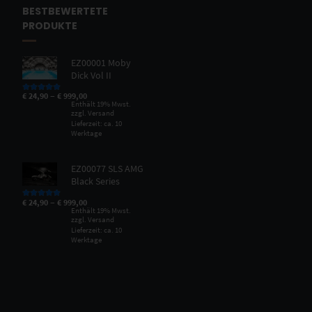
BESTBEWERTETE
PRODUKTE
EZ00001 Moby
Dick Vol II
–
€
24,90
€
999,00
Bewertet mit
5.00
von 5
Enthält 19% Mwst.
zzgl.
Versand
Lieferzeit: ca. 10
Werktage
EZ00077 SLS AMG
Black Series
–
€
24,90
€
999,00
Bewertet mit
5.00
von 5
Enthält 19% Mwst.
zzgl.
Versand
Lieferzeit: ca. 10
Werktage