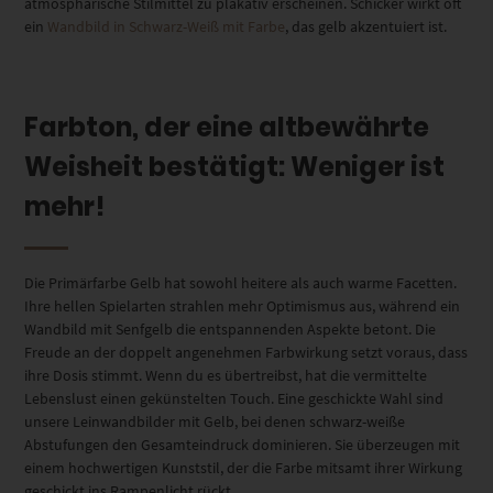
atmosphärische Stilmittel zu plakativ erscheinen. Schicker wirkt oft
ein
Wandbild in Schwarz-Weiß mit Farbe
, das gelb akzentuiert ist.
Farbton, der eine altbewährte
Weisheit bestätigt: Weniger ist
mehr!
Die Primärfarbe Gelb hat sowohl heitere als auch warme Facetten.
Ihre hellen Spielarten strahlen mehr Optimismus aus, während ein
Wandbild mit Senfgelb die entspannenden Aspekte betont. Die
Freude an der doppelt angenehmen Farbwirkung setzt voraus, dass
ihre Dosis stimmt. Wenn du es übertreibst, hat die vermittelte
Lebenslust einen gekünstelten Touch. Eine geschickte Wahl sind
unsere Leinwandbilder mit Gelb, bei denen schwarz-weiße
Abstufungen den Gesamteindruck dominieren. Sie überzeugen mit
einem hochwertigen Kunststil, der die Farbe mitsamt ihrer Wirkung
geschickt ins Rampenlicht rückt.