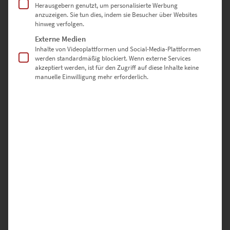
Herausgebern genutzt, um personalisierte Werbung
anzuzeigen. Sie tun dies, indem sie Besucher über Websites
Dieses Produkt weist mehrere Varianten auf. Die Optionen können auf der Produktseite gewählt werden
hinweg verfolgen.
EZ01108 München Vogelweideplatz At the Speed of Light
Externe Medien
€
24,90
–
€
1.099,00
Inhalte von Videoplattformen und Social-Media-Plattformen
werden standardmäßig blockiert. Wenn externe Services
Enthält 19% Mwst.
akzeptiert werden, ist für den Zugriff auf diese Inhalte keine
zzgl.
Versand
manuelle Einwilligung mehr erforderlich.
Lieferzeit: ca. 10 Werktage
Dieses Produkt weist mehrere Varianten auf. Die Optionen können auf der Produktseite gewählt werden
EZ01104 Train of Light München
€
24,90
–
€
1.099,00
Enthält 19% Mwst.
zzgl.
Versand
Lieferzeit: ca. 10 Werktage
Dieses Produkt weist mehrere Varianten auf. Die Optionen können auf der Produktseite gewählt werden
EZ01103 München Hackerbrücke At the Speed of Light Vol II