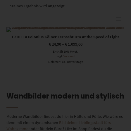
Einzelnes Ergebnis wird angezeigt
Dieses Produkt weist mehrere Varianten auf. Die Optionen können auf der Produktseite gewählt werden
EZ01114 Colonius Kölner Fernsehturm At the Speed of Light
€
24,90
–
€
1.099,00
Enthält 19% Mwst.
zzgl.
Versand
Lieferzeit: ca. 10 Werktage
Wandbilder modern und stylisch
Moderne Wandbilder findest du hier in Hülle und Fülle. Wie wäre es
denn mit einem dynamischen
Bild deiner Lieblingsstadt fürs
Wohnzimmer
oder für dein Büro? Hier im Shop findest du die