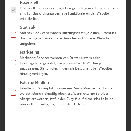
Beständigen und wirkt überraschend vertraut.
Es folgt eine Liste der Service-Gruppen, für die eine Einwilligung erte
Essenziell
Essenzielle Services ermöglichen grundlegende Funktionen und
sind für das ordnungsgemäße Funktionieren der Website
erforderlich.
Architektonische
Statistik
Statistik-Cookies sammeln Nutzungsdaten, die uns Aufschluss
Leinwandbilder, die modern
darüber geben, wie unsere Besucher mit unserer Website
umgehen.
fotografiert sind
Marketing
Marketing Services werden von Drittanbietern oder
Herausgebern genutzt, um personalisierte Werbung
Moderne Fotos spielen gekonnt mit den Sehgewohnheiten, um das
anzuzeigen. Sie tun dies, indem sie Besucher über Websites
hinweg verfolgen.
Interesse zu wecken. Bewusst wurde für ein exklusives Wandbild
von uns die Untersicht gewählt, die auch Froschperspektive
Externe Medien
genannt wird. Die New Yorker Wolkenkratzer wirken dadurch
Inhalte von Videoplattformen und Social-Media-Plattformen
imposanter und offenbaren Details, die man beim schnellen
werden standardmäßig blockiert. Wenn externe Services
akzeptiert werden, ist für den Zugriff auf diese Inhalte keine
Vorbeigehen nicht wahrnimmt. Die gegenüberliegenden
manuelle Einwilligung mehr erforderlich.
Hochhäuser spiegeln sich in der Glasfassade. Schwindelerregende
Höhen hindern die Natur nicht daran, ein Pflänzchen mitten in der
City gedeihen zu lassen.
Begegnet man dem architektonischen Bild EZ00207 in Grautönen