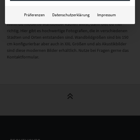
auch im XXL Format
Präferenzen
Datenschutzerklärung
Impressum
Wenn du moderne Wandbilder kaufen willst, dann bist du hier
richtig. Hier gibt es hochwertige Fotografien, die in verschiedenen
Städten und Orten entstanden sind. Wandbildgrößen sind bis 150
cm konfigurierbar aber auch in XXL Größen und als Akustikbilder
sind diese modernen Bilder erhältlich. Nutze bei Fragen gerne das
Kontaktformular.