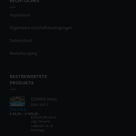
RECHTLICHES
Impressum
Allgemeine Geschäftsbedingungen
Datenschutz
Bestellvorgang
BESTBEWERTETE
PRODUKTE
EZ00001 Moby
Dick Vol II
–
€
24,90
€
999,00
Bewertet mit
5.00
von 5
Enthält 19% Mwst.
zzgl.
Versand
Lieferzeit: ca. 10
Werktage