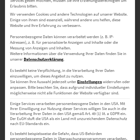
Services geben möchten, müssen Sie Ihre Erziehungsberechtigten um
Erlaubnis bitten.
Wir verwenden Cookies und andere Technologien auf unserer Website.
EZ01092 Bonn At the Speed of Light Vol II
Einige von ihnen sind essenziell, während andere uns helfen, diese
€
24,90
–
€
1.099,00
Website und Ihre Erfahrung zu verbessern.
Enthält 19% Mwst.
Personenbezogene Daten können verarbeitet werden (z. B. IP-
zzgl.
Versand
Adressen), z. B. für personalisierte Anzeigen und Inhalte oder die
Lieferzeit: ca. 10 Werktage
Messung von Anzeigen und Inhalten.
Weitere Informationen über die Verwendung Ihrer Daten finden Sie in
unserer
Datenschutzerklärung
.
Dieses Produkt weist mehrere Varianten auf. Die Optionen können auf der Produktseite gewählt werden
Es besteht keine Verpflichtung, in die Verarbeitung Ihrer Daten
einzuwilligen, um dieses Angebot zu nutzen.
Sie können Ihre Auswahl jederzeit unter
Einstellungen
widerrufen oder
anpassen.
Bitte beachten Sie, dass aufgrund individueller Einstellungen
möglicherweise nicht alle Funktionen der Website verfügbar sind.
Einige Services verarbeiten personenbezogene Daten in den USA. Mit
Ihrer Einwilligung zur Nutzung dieser Services willigen Sie auch in die
Verarbeitung Ihrer Daten in den USA gemäß Art. 49 (1) lit. a GDPR ein.
Der EuGH stuft die USA als ein Land mit unzureichendem Datenschutz
nach EU-Standards ein.
Es besteht beispielsweise die Gefahr, dass US-Behörden
personenbezogene Daten in Überwachungsprogrammen verarbeiten,