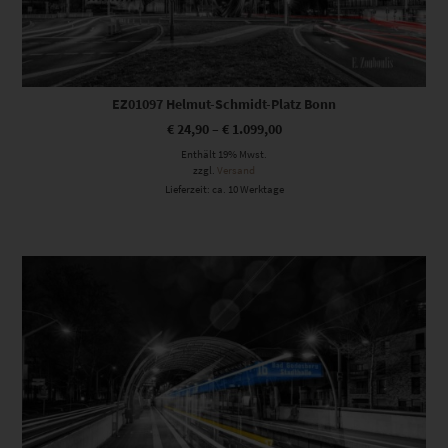
EZ01097 Helmut-Schmidt-Platz Bonn
€
24,90
–
€
1.099,00
Enthält 19% Mwst.
zzgl.
Versand
Lieferzeit: ca. 10 Werktage
Dieses Produkt weist mehrere Varianten auf. Die Optionen können auf der Produktseite gewählt werden