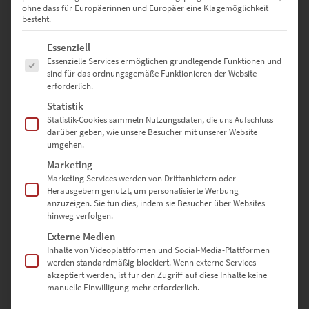
ohne dass für Europäerinnen und Europäer eine Klagemöglichkeit
besteht.
EZ01091 Post Tower at the Speed of Light Vol II
Es folgt eine Liste der Service-Gruppen, für die eine Einwilligung erte
€
24,90
–
€
1.099,00
Essenziell
Essenzielle Services ermöglichen grundlegende Funktionen und
Enthält 19% Mwst.
sind für das ordnungsgemäße Funktionieren der Website
zzgl.
Versand
erforderlich.
Lieferzeit: ca. 10 Werktage
Statistik
Statistik-Cookies sammeln Nutzungsdaten, die uns Aufschluss
Dieses Produkt weist mehrere Varianten auf. Die Optionen können auf der Produktseite gewählt werden
darüber geben, wie unsere Besucher mit unserer Website
umgehen.
Marketing
Marketing Services werden von Drittanbietern oder
Herausgebern genutzt, um personalisierte Werbung
anzuzeigen. Sie tun dies, indem sie Besucher über Websites
hinweg verfolgen.
Externe Medien
Inhalte von Videoplattformen und Social-Media-Plattformen
werden standardmäßig blockiert. Wenn externe Services
akzeptiert werden, ist für den Zugriff auf diese Inhalte keine
manuelle Einwilligung mehr erforderlich.