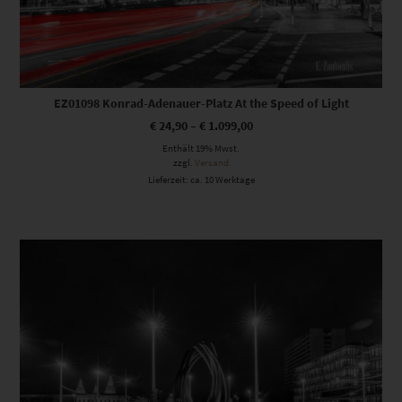
EZ01098 Konrad-Adenauer-Platz At the Speed of Light
€
24,90
–
€
1.099,00
Enthält 19% Mwst.
zzgl.
Versand
Lieferzeit: ca. 10 Werktage
Dieses Produkt weist mehrere Varianten auf. Die Optionen können auf der Produktseite gewählt werden