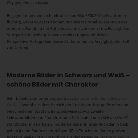
City gedeihen zu lassen.
Begegnet man dem architektonischen Bild EZ00207 in Grautönen
flüchtig, weckt es Assoziationen mit einem Propeller. Wenn du das
moderne Wandbild mit Ruhe betrachtest, erkennst du: Es zeigt den
Stuttgarter Killesberg-Tower aus einer ungewöhnlichen
Perspektive. Fotografien dieser Art kommen als Acrylglasbilder toll
zur Geltung.
Moderne Bilder in Schwarz und Weiß –
schöne Bilder mit Charakter
Sehr beliebt sind unter anderem auch
moderne Bilder in Schwarz-
Weiß
– sowohl aus dem Bereich der Architekturfotografie oder von
verschiedenen Städten. Beispielsweise schwarzweiße
Leinwandbilder von Frankfurt oder Berlin aber auch Schwarz-Weiß-
Wandbilder mit Farbe z.B. moderne Bilder in Grau-Rot oder in Gelb
geben jedem Raum einen zeitgemäßen Touch und finden großen
Anklang. Vielleicht ein Wandbild aus der Kategorie
„At the Speed of