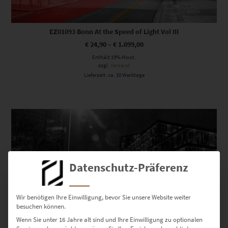
EZ01093 Bonn At the Speed of Light Vol III
€
24,90
–
€
1.099,00
Enthält 19% Mwst.
zzgl.
Versand
Lieferzeit: ca. 10 Werktage
Dieses Produkt weist mehrere Varianten auf. Die Optionen können auf der Produktseite gewählt werden
Datenschutz-Präferenz
Wir benötigen Ihre Einwilligung, bevor Sie unsere Website weiter
besuchen können.
Wenn Sie unter 16 Jahre alt sind und Ihre Einwilligung zu optionalen