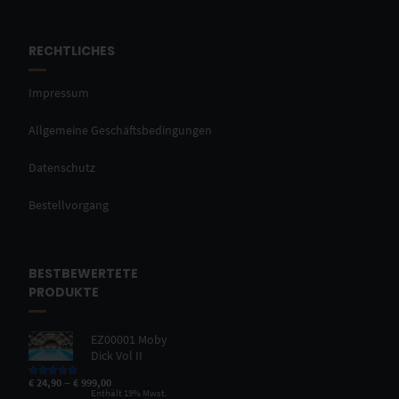
RECHTLICHES
Impressum
Allgemeine Geschäftsbedingungen
Datenschutz
Bestellvorgang
BESTBEWERTETE
PRODUKTE
EZ00001 Moby
Dick Vol II
–
€
24,90
€
999,00
Bewertet mit
5.00
von 5
Enthält 19% Mwst.