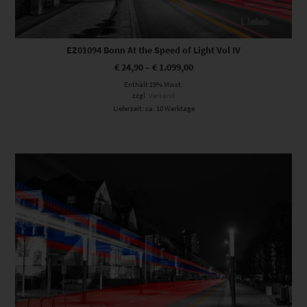
EZ01094 Bonn At the Speed of Light Vol IV
€
24,90
–
€
1.099,00
Enthält 19% Mwst.
zzgl.
Versand
Lieferzeit: ca. 10 Werktage
Dieses Produkt weist mehrere Varianten auf. Die Optionen können auf der Produktseite gewählt werden