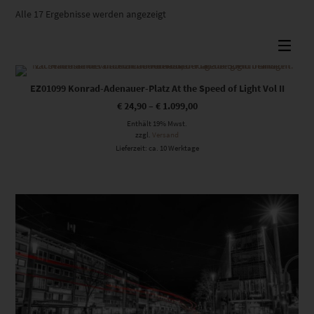
Nach
Alle 17 Ergebnisse werden angezeigt
Beliebtheit
sortiert
Dieses Produkt weist mehrere Varianten auf. Die Optionen können auf der Produktseite gewählt werden
EZ01099 Konrad-Adenauer-Platz At the Speed of Light Vol II
€
24,90
–
€
1.099,00
Enthält 19% Mwst.
zzgl.
Versand
Lieferzeit: ca. 10 Werktage
Dieses Produkt weist mehrere Varianten auf. Die Optionen können auf der Produktseite gewählt werden