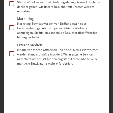
Statistik-Cookies sammeln Nutzungsdaten, die uns Aufschluss
sich das Stuttgarter Kunstmuseum von außen, damit sich ein Bezug
darüber geben, wie unsere Besucher mit unserer Website
zwischen dem Gebäude und seiner Funktion ergibt. Überraschend
umgehen.
transparent präsentiert sich vor allem abends die Glasfassade.
Genauso unkonventionell ist bei dem Bauwerk die Würfelform.
Marketing
Geschickt unterstreicht ein Wandbild die Besonderheiten des
Marketing Services werden von Drittanbietern oder
Herausgebern genutzt, um personalisierte Werbung
architektonischen Motivs, wenn es quadratisch und demnach
anzuzeigen. Sie tun dies, indem sie Besucher über Websites
ebenfalls gleichförmig ist.
hinweg verfolgen.
Externe Medien
Fotos von Landschaften beruhigen den Geist und verleihen dem
Inhalte von Videoplattformen und Social-Media-Plattformen
Raum harmonisierendes Flair. Dafür ist unsere winterliche
werden standardmäßig blockiert. Wenn externe Services
Nachtaufnahme „Blue Ice“ ein gelungenes Beispiel. Steht bei deiner
akzeptiert werden, ist für den Zugriff auf diese Inhalte keine
Einrichtungsidee diese Wirkung im Vordergrund? Wenn du
manuelle Einwilligung mehr erforderlich.
Naturmotive als Wandbilder
auf quadratischer Leinwand
inszenierst, verstärken sich die besänftigenden Facetten.
Leinwandbild mit
trendbewusstem Retrostil
Typisch für die 1929 vorgestellte Spiegelreflexkamera von Rollei