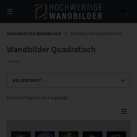
Springe
zum
0
Inhalt
HOCHWERTIGE WANDBILDER
WANDBILDER QUADRATISCH
Wandbilder Quadratisch
Einzelnes Ergebnis wird angezeigt
Dieses Produkt weist mehrere Varianten auf. Die Optionen können auf der Produktseite gewählt werden