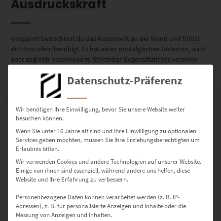
Ausdruckskraft
Gespannt betrachtest du das Kunstwerk an der Wand und fühlst
dich trotzdem beruhigt. Es hat einen nostalgischen Unterton, wirkt
aber zugleich hochmodern. Scheinbar Gegensätzliches vereinen
Wandbilder, die quadratisch sind. Deshalb lieben Fotokünstler und
Datenschutz-Präferenz
Raumgestalter das Format, das einzeln zur Geltung kommt und für
Bilderserien
geschaffen ist.
Wir benötigen Ihre Einwilligung, bevor Sie unsere Website weiter
besuchen können.
Wenn Sie unter 16 Jahre alt sind und Ihre Einwilligung zu optionalen
Vorteilhaft für eindrucksvolle
Services geben möchten, müssen Sie Ihre Erziehungsberechtigten um
Erlaubnis bitten.
Leinwandbilder
Wir verwenden Cookies und andere Technologien auf unserer Website.
Einige von ihnen sind essenziell, während andere uns helfen, diese
Website und Ihre Erfahrung zu verbessern.
Alle begrenzenden Linien bekennen sich zur identischen Länge bei
Personenbezogene Daten können verarbeitet werden (z. B. IP-
einem Leinwandbild, das quadratisch ist. Die Formatierung
Adressen), z. B. für personalisierte Anzeigen und Inhalte oder die
erscheint dadurch neutral und erwartet keine Aufmerksamkeit.
Messung von Anzeigen und Inhalten.
Angenehm ist diese Zurückhaltung, wenn Fotokunstwerke voller