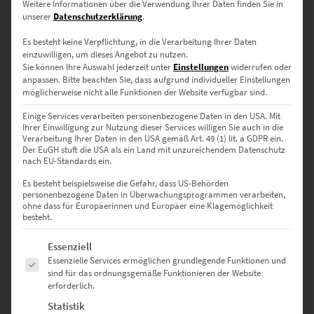
Weitere Informationen über die Verwendung Ihrer Daten finden Sie in
Entdeckungen stecken. Unsere Wandbilder, die beispielsweise
unserer
Datenschutzerklärung
.
Stadtmotive als Planeten darstellen, begeistern mit der:
Es besteht keine Verpflichtung, in die Verarbeitung Ihrer Daten
unkonventionellen Fototechnik
einzuwilligen, um dieses Angebot zu nutzen.
dreidimensionalen Anmutung
Sie können Ihre Auswahl jederzeit unter
Einstellungen
widerrufen oder
detailreichen Lebhaftigkeit urbaner Settings
anpassen.
Bitte beachten Sie, dass aufgrund individueller Einstellungen
möglicherweise nicht alle Funktionen der Website verfügbar sind.
Auf die vielzähligen Impressionen können sich die Augen einlassen,
weil der weitgehend einfarbige Hintergrund und quadratische
Einige Services verarbeiten personenbezogene Daten in den USA. Mit
Auftritt davon nicht ablenken. So kommen die Planeten, die
Ihrer Einwilligung zur Nutzung dieser Services willigen Sie auch in die
Berliner Attraktionen, Stuttgarter Sehenswürdigkeiten oder den
Verarbeitung Ihrer Daten in den USA gemäß Art. 49 (1) lit. a GDPR ein.
Der EuGH stuft die USA als ein Land mit unzureichendem Datenschutz
Schick der schwäbischen Kleinstadt als eigenständiges Erdenrund
nach EU-Standards ein.
darstellen, besonders eindrucksvoll zur Geltung.
Es besteht beispielsweise die Gefahr, dass US-Behörden
personenbezogene Daten in Überwachungsprogrammen verarbeiten,
ohne dass für Europäerinnen und Europäer eine Klagemöglichkeit
besteht.
Bildwirkung mit einem Format
Es folgt eine Liste der Service-Gruppen, für die eine Einwilligung erte
Essenziell
betonen, das quadratisch ist
Essenzielle Services ermöglichen grundlegende Funktionen und
sind für das ordnungsgemäße Funktionieren der Website
erforderlich.
Statistik
So außergewöhnlich wie die Ausstellungsstücke im Inneren zeigt