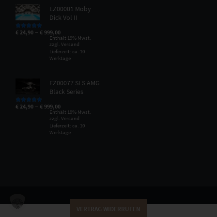
EZ00001 Moby
Dick Vol II
–
€
24,90
€
999,00
Bewertet mit
5.00
von 5
Enthält 19% Mwst.
zzgl.
Versand
Lieferzeit: ca. 10
Werktage
EZ00077 SLS AMG
Black Series
–
€
24,90
€
999,00
Bewertet mit
5.00
von 5
Enthält 19% Mwst.
zzgl.
Versand
Lieferzeit: ca. 10
Werktage
VERTRAG WIDERRUFEN