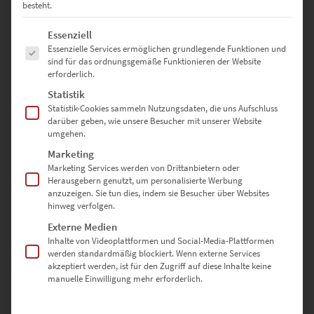
besteht.
erscheint dadurch neutral und erwartet keine Aufmerksamkeit.
Angenehm ist diese Zurückhaltung, wenn Fotokunstwerke voller
Es folgt eine Liste der Service-Gruppen, für die eine Einwilligung erte
Essenziell
Entdeckungen stecken. Unsere Wandbilder, die beispielsweise
Essenzielle Services ermöglichen grundlegende Funktionen und
Stadtmotive als Planeten darstellen, begeistern mit der:
sind für das ordnungsgemäße Funktionieren der Website
erforderlich.
unkonventionellen Fototechnik
dreidimensionalen Anmutung
Statistik
detailreichen Lebhaftigkeit urbaner Settings
Statistik-Cookies sammeln Nutzungsdaten, die uns Aufschluss
Auf die vielzähligen Impressionen können sich die Augen einlassen,
darüber geben, wie unsere Besucher mit unserer Website
umgehen.
weil der weitgehend einfarbige Hintergrund und quadratische
Auftritt davon nicht ablenken. So kommen die Planeten, die
Marketing
Berliner Attraktionen, Stuttgarter Sehenswürdigkeiten oder den
Marketing Services werden von Drittanbietern oder
Schick der schwäbischen Kleinstadt als eigenständiges Erdenrund
Herausgebern genutzt, um personalisierte Werbung
anzuzeigen. Sie tun dies, indem sie Besucher über Websites
darstellen, besonders eindrucksvoll zur Geltung.
hinweg verfolgen.
Externe Medien
Inhalte von Videoplattformen und Social-Media-Plattformen
Bildwirkung mit einem Format
werden standardmäßig blockiert. Wenn externe Services
akzeptiert werden, ist für den Zugriff auf diese Inhalte keine
betonen, das quadratisch ist
manuelle Einwilligung mehr erforderlich.