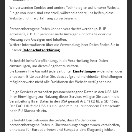
Harmonie mit fesselnder
Wir verwenden Cookies und andere Technologien auf unserer Website.
Ausdruckskraft
Einige von ihnen sind essenziell, während andere uns helfen, diese
Website und Ihre Erfahrung zu verbessern.
Personenbezogene Daten können verarbeitet werden (z. B. IP-
Gespannt betrachtest du das Kunstwerk an der Wand und fühlst
Adressen), z. B. für personalisierte Anzeigen und Inhalte oder die
Messung von Anzeigen und Inhalten.
dich trotzdem beruhigt. Es hat einen nostalgischen Unterton, wirkt
Weitere Informationen über die Verwendung Ihrer Daten finden Sie in
aber zugleich hochmodern. Scheinbar Gegensätzliches vereinen
unserer
Datenschutzerklärung
.
Wandbilder, die quadratisch sind. Deshalb lieben Fotokünstler und
Raumgestalter das Format, das einzeln zur Geltung kommt und für
Es besteht keine Verpflichtung, in die Verarbeitung Ihrer Daten
Bilderserien
geschaffen ist.
einzuwilligen, um dieses Angebot zu nutzen.
Sie können Ihre Auswahl jederzeit unter
Einstellungen
widerrufen oder
anpassen.
Bitte beachten Sie, dass aufgrund individueller Einstellungen
möglicherweise nicht alle Funktionen der Website verfügbar sind.
Vorteilhaft für eindrucksvolle
Einige Services verarbeiten personenbezogene Daten in den USA. Mit
Ihrer Einwilligung zur Nutzung dieser Services willigen Sie auch in die
Leinwandbilder
Verarbeitung Ihrer Daten in den USA gemäß Art. 49 (1) lit. a GDPR ein.
Der EuGH stuft die USA als ein Land mit unzureichendem Datenschutz
nach EU-Standards ein.
Es besteht beispielsweise die Gefahr, dass US-Behörden
Alle begrenzenden Linien bekennen sich zur identischen Länge bei
personenbezogene Daten in Überwachungsprogrammen verarbeiten,
einem Leinwandbild, das quadratisch ist. Die Formatierung
ohne dass für Europäerinnen und Europäer eine Klagemöglichkeit