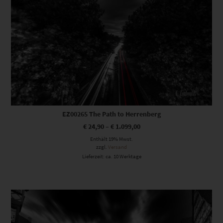
EZ00265 The Path to Herrenberg
€
24,90
–
€
1.099,00
Enthält 19% Mwst.
zzgl.
Versand
Lieferzeit: ca. 10 Werktage
Dieses Produkt weist mehrere Varianten auf. Die Optionen können auf der Produktseite gewählt werden