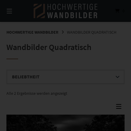
Springe
zum
0
Inhalt
HOCHWERTIGE WANDBILDER
WANDBILDER QUADRATISCH
Wandbilder Quadratisch
Nach
Alle 2 Ergebnisse werden angezeigt
Beliebtheit
sortiert
Dieses Produkt weist mehrere Varianten auf. Die Optionen können auf der Produktseite gewählt werden