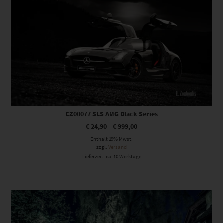
EZ00077 SLS AMG Black Series
€
24,90
–
€
999,00
Enthält 19% Mwst.
zzgl.
Versand
Lieferzeit: ca. 10 Werktage
Dieses Produkt weist mehrere Varianten auf. Die Optionen können auf der Produktseite gewählt werden