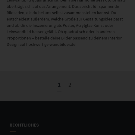
Leinwandbild quadratisch ist. Denn die Harmonie des Fotoformats
überträgt sich auf das Arrangement. Das spricht für spannende
Bildserien, die du bei uns selbst zusammenstellen kannst. Du
entscheidest außerdem, welche Größe zur Gestaltungsidee passt
und ob dir die Inszenierung als Poster, Acrylglas-Kunst oder
Leinwandbild besser gefällt. Ob quadratisch oder in anderen
Proportionen – bestelle deine Bilder passend zu deinem Interior
Design auf hochwertige-wandbilder.de!
1
2
RECHTLICHES