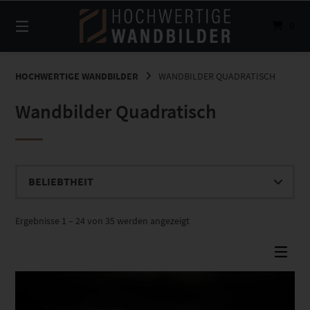
Springe
zum
0
Inhalt
HOCHWERTIGE WANDBILDER
WANDBILDER QUADRATISCH
Wandbilder Quadratisch
Nach
Ergebnisse 1 – 24 von 35 werden angezeigt
Beliebtheit
sortiert
Dieses Produkt weist mehrere Varianten auf. Die Optionen können auf der Produktseite gewählt werden