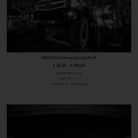
EZ00210 Unimog Europa Park
€
24,90
–
€
999,00
Enthält 19% Mwst.
zzgl.
Versand
Lieferzeit: ca. 10 Werktage
Dieses Produkt weist mehrere Varianten auf. Die Optionen können auf der Produktseite gewählt werden