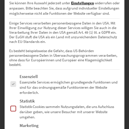
Sie können Ihre Auswahl jederzeit unter
Einstellungen
widerrufen oder
anpassen.
Bitte beachten Sie, dass aufgrund individueller Einstellungen
möglicherweise nicht alle Funktionen der Website verfügbar sind.
Einige Services verarbeiten personenbezogene Daten in den USA. Mit
Ihrer Einwilligung zur Nutzung dieser Services willigen Sie auch in die
Verarbeitung Ihrer Daten in den USA gemäß Art. 49 (1) lit. a GDPR ein.
Der EuGH stuft die USA als ein Land mit unzureichendem Datenschutz
EZ00433 Medieval Tales
nach EU-Standards ein.
€
24,90
–
€
999,00
Es besteht beispielsweise die Gefahr, dass US-Behörden
Enthält 19% Mwst.
personenbezogene Daten in Überwachungsprogrammen verarbeiten,
zzgl.
Versand
ohne dass für Europäerinnen und Europäer eine Klagemöglichkeit
Lieferzeit: ca. 10 Werktage
besteht.
Es folgt eine Liste der Service-Gruppen, für die eine Einwilligung erte
Essenziell
Dieses Produkt weist mehrere Varianten auf. Die Optionen können auf der Produktseite gewählt werden
Essenzielle Services ermöglichen grundlegende Funktionen und
sind für das ordnungsgemäße Funktionieren der Website
erforderlich.
Statistik
Statistik-Cookies sammeln Nutzungsdaten, die uns Aufschluss
darüber geben, wie unsere Besucher mit unserer Website
umgehen.
Marketing