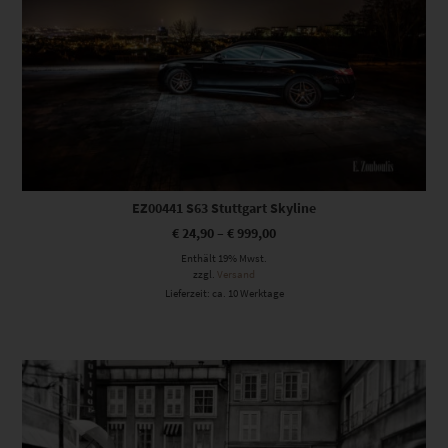
EZ00441 S63 Stuttgart Skyline
€
24,90
–
€
999,00
Enthält 19% Mwst.
zzgl.
Versand
Lieferzeit: ca. 10 Werktage
Dieses Produkt weist mehrere Varianten auf. Die Optionen können auf der Produktseite gewählt werden