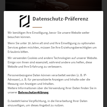
Datenschutz-Präferenz
Wir benötigen Ihre Einwilligung, bevor Sie unsere Website weiter
EZ00435 A45 AMG Mountain View
besuchen können.
€
24,90
–
€
999,00
Wenn Sie unter 16 Jahre alt sind und Ihre Einwilligung zu optionalen
Enthält 19% Mwst.
Services geben möchten, müssen Sie Ihre Erziehungsberechtigten um
zzgl.
Versand
Erlaubnis bitten.
Lieferzeit: ca. 10 Werktage
Wir verwenden Cookies und andere Technologien auf unserer Website.
Einige von ihnen sind essenziell, während andere uns helfen, diese
Website und Ihre Erfahrung zu verbessern.
Dieses Produkt weist mehrere Varianten auf. Die Optionen können auf der Produktseite gewählt werden
Personenbezogene Daten können verarbeitet werden (z. B. IP-
Adressen), z. B. für personalisierte Anzeigen und Inhalte oder die
Messung von Anzeigen und Inhalten.
Weitere Informationen über die Verwendung Ihrer Daten finden Sie in
unserer
Datenschutzerklärung
.
Es besteht keine Verpflichtung, in die Verarbeitung Ihrer Daten
einzuwilligen, um dieses Angebot zu nutzen.