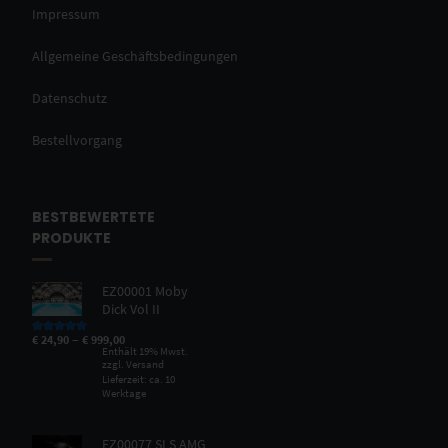
Impressum
Allgemeine Geschäftsbedingungen
Datenschutz
Bestellvorgang
BESTBEWERTETE
PRODUKTE
EZ00001 Moby
Dick Vol II
–
€
24,90
€
999,00
Bewertet mit
5.00
von 5
Enthält 19% Mwst.
zzgl.
Versand
Lieferzeit: ca. 10
Werktage
EZ00077 SLS AMG