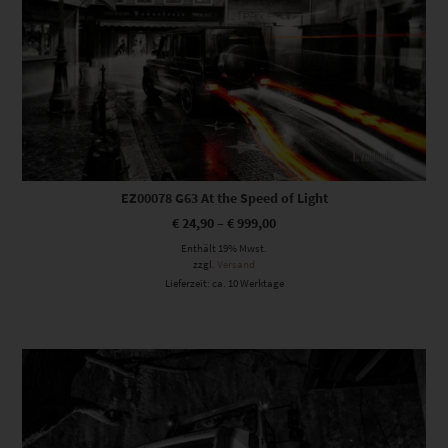
EZ00078 G63 At the Speed of Light
€
24,90
–
€
999,00
Enthält 19% Mwst.
zzgl.
Versand
Lieferzeit: ca. 10 Werktage
Dieses Produkt weist mehrere Varianten auf. Die Optionen können auf der Produktseite gewählt werden