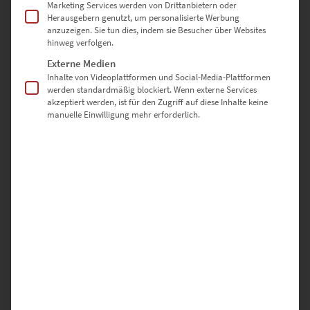
Marketing Services werden von Drittanbietern oder
Herausgebern genutzt, um personalisierte Werbung
anzuzeigen. Sie tun dies, indem sie Besucher über Websites
hinweg verfolgen.
Externe Medien
Inhalte von Videoplattformen und Social-Media-Plattformen
EZ00431 The Devil Within
werden standardmäßig blockiert. Wenn externe Services
akzeptiert werden, ist für den Zugriff auf diese Inhalte keine
€
24,90
–
€
999,00
manuelle Einwilligung mehr erforderlich.
Enthält 19% Mwst.
zzgl.
Versand
Lieferzeit: ca. 10 Werktage
Dieses Produkt weist mehrere Varianten auf. Die Optionen können auf der Produktseite gewählt werden