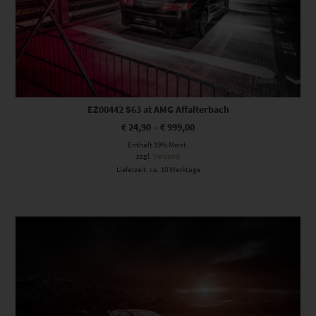
EZ00442 S63 at AMG Affalterbach
€
24,90
–
€
999,00
Enthält 19% Mwst.
zzgl.
Versand
Lieferzeit: ca. 10 Werktage
Dieses Produkt weist mehrere Varianten auf. Die Optionen können auf der Produktseite gewählt werden