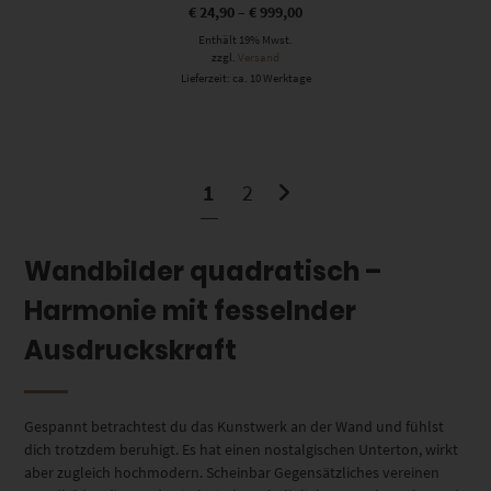
€
24,90
–
€
999,00
Enthält 19% Mwst.
zzgl.
Versand
Lieferzeit: ca. 10 Werktage
1
2
Wandbilder quadratisch –
Harmonie mit fesselnder
Ausdruckskraft
Gespannt betrachtest du das Kunstwerk an der Wand und fühlst
dich trotzdem beruhigt. Es hat einen nostalgischen Unterton, wirkt
aber zugleich hochmodern. Scheinbar Gegensätzliches vereinen