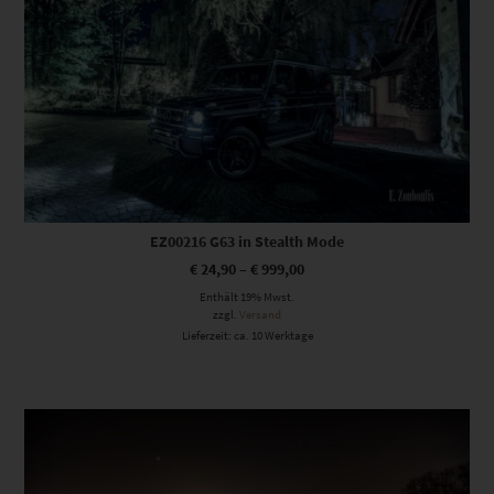
EZ00216 G63 in Stealth Mode
€
24,90
–
€
999,00
Enthält 19% Mwst.
zzgl.
Versand
Lieferzeit: ca. 10 Werktage
Dieses Produkt weist mehrere Varianten auf. Die Optionen können auf der Produktseite gewählt werden