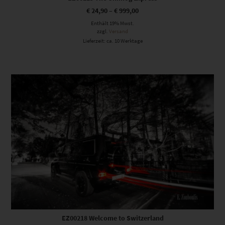
€
24,90
–
€
999,00
Enthält 19% Mwst.
zzgl.
Versand
Lieferzeit: ca. 10 Werktage
Dieses Produkt weist mehrere Varianten auf. Die Optionen können auf der Produktseite gewählt werden
EZ00218 Welcome to Switzerland