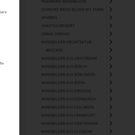
PANORAMA WANDBILDER
SCHWARZ WEISS BILDER MIT FARBE
sere
SPHERES
UNKATEGORISIERT
URBAN DREAMS
WANDBILDER ARCHITEKTUR
BRÜCKEN
g
WANDBILDER AUS AMSTERDAM
lte
WANDBILDER AUS BERLIN
WANDBILDER AUS BÖBLINGEN
WANDBILDER AUS BONN
WANDBILDER AUS DRESDEN
WANDBILDER AUS EDINBURGH
WANDBILDER AUS ESSLINGEN
WANDBILDER AUS FRANKFURT
WANDBILDER AUS GÄRTRINGEN
WANDBILDER AUS GLASGOW