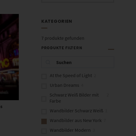
KATEGORIEN
7
produkte gefunden
PRODUKTE FILTERN
At the Speed of Light
2
Urban Dreams
4
Schwarz Weiß Bilder mit
2
Farbe
ns
Wandbilder Schwarz Weiß
1
Wandbilder aus New York
7
Wandbilder Modern
3