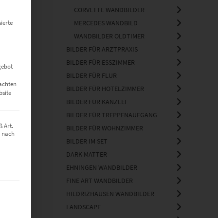
CORVETTE WANDBILDER
ierte
MERCEDES WANDBILD
WANDBILDER OLDTIMER
BILDER FÜR ARZTPRAXIS
BILDER FÜR ESSZIMMER
gebot
BILDER FÜR FLUR
eachten
BILDER FÜR HOTELZIMMER
bsite
BILDER FÜR KANZLEI
BILDER FÜR TREPPENAUFGANG
 Art.
BILDER FÜR WOHNZIMMER
z nach
BILDER IM SET
DARK MATTER
EHNINGEN WANDBILDER
FINE ART WANDBILDER
t werden kann. Die erste Service-Gruppe ist essenziell und kann nich
HILDRIZHAUSEN WANDBILDER
LANDSCAPE