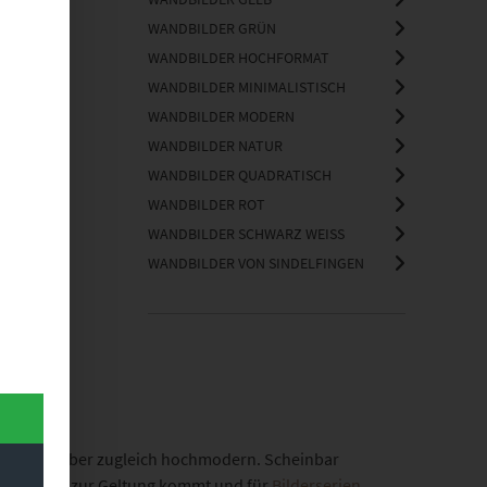
WANDBILDER GRÜN
WANDBILDER HOCHFORMAT
WANDBILDER MINIMALISTISCH
WANDBILDER MODERN
WANDBILDER NATUR
WANDBILDER QUADRATISCH
WANDBILDER ROT
WANDBILDER SCHWARZ WEISS
WANDBILDER VON SINDELFINGEN
t
on, wirkt aber zugleich hochmodern. Scheinbar
as einzeln zur Geltung kommt und für
Bilderserien