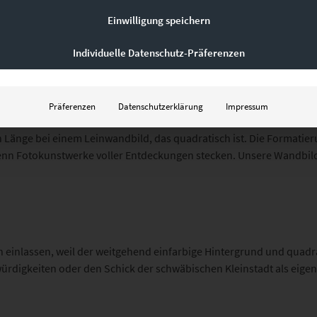
Einwilligung speichern
Individuelle Datenschutz-Präferenzen
 Leinwandbilder
Präferenzen
Datenschutzerklärung
Impressum
 Länge bei einem Leinwandbild, das quadratisch ist. Die Formatier
n Fotokunstwerke voller Entdeckungen stecken. Unsere Wandbilder
n einlassen, weil der weitgehend einfarbige Hintergrund und quadr
swürdigkeiten oder den Schick der schwäbischen Kleinstadt als eig