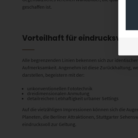
geschaffen ist.
Vorteilhaft für eindrucksvolle
Alle begrenzenden Linien bekennen sich zur identischen
Aufmerksamkeit. Angenehm ist diese Zurückhaltung, wen
darstellen, begeistern mit der:
unkonventionellen Fototechnik
dreidimensionalen Anmutung
detailreichen Lebhaftigkeit urbaner Settings
Auf die vielzähligen Impressionen können sich die Auge
Planeten, die Berliner Attraktionen, Stuttgarter Sehen
eindrucksvoll zur Geltung.