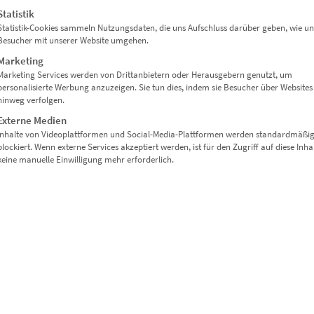
Enthält 19% Mwst.
Statistik
zzgl.
Versand
Statistik-Cookies sammeln Nutzungsdaten, die uns Aufschluss darüber geben, wie un
Lieferzeit: ca. 10 Werktage
Besucher mit unserer Website umgehen.
Marketing
Marketing Services werden von Drittanbietern oder Herausgebern genutzt, um
personalisierte Werbung anzuzeigen. Sie tun dies, indem sie Besucher über Websites
hinweg verfolgen.
Externe Medien
Inhalte von Videoplattformen und Social-Media-Plattformen werden standardmäßi
blockiert. Wenn externe Services akzeptiert werden, ist für den Zugriff auf diese Inha
keine manuelle Einwilligung mehr erforderlich.