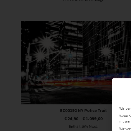
Dieses Produkt weist mehrere Varianten auf. Die Optionen können auf der Produktseite gewählt werden
Wir ben
EZ00192 NY Police Trail
Wenn Si
€
24,90
–
€
1.099,00
müssen 
Enthält 19% Mwst.
Wir ver