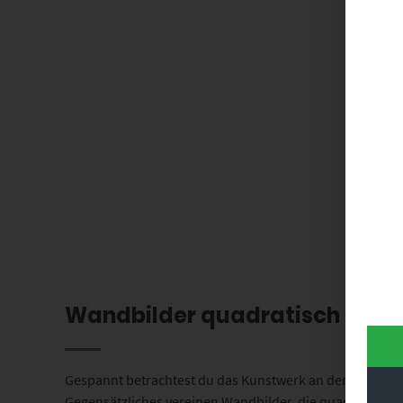
Wandbilder quadratisch – Har
Gespannt betrachtest du das Kunstwerk an der Wand und
Gegensätzliches vereinen Wandbilder, die quadratisch 