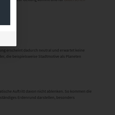
ung erscheint dadurch neutral und erwartet keine
, die beispielsweise Stadtmotive als Planeten
atische Auftritt davon nicht ablenken. So kommen die
enständiges Erdenrund darstellen, besonders