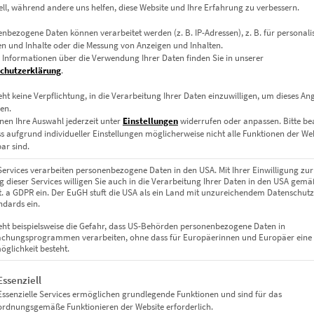
zzgl.
Versand
ell, während andere uns helfen, diese Website und Ihre Erfahrung zu verbessern.
Lieferzeit: ca. 10 Werktage
nbezogene Daten können verarbeitet werden (z. B. IP-Adressen), z. B. für personalis
n und Inhalte oder die Messung von Anzeigen und Inhalten.
 Informationen über die Verwendung Ihrer Daten finden Sie in unserer
Dieses Produkt weist mehrere Varianten auf. Die Optionen können auf der Produktseite gewählt werden
chutzerklärung
.
eht keine Verpflichtung, in die Verarbeitung Ihrer Daten einzuwilligen, um dieses An
en.
nen Ihre Auswahl jederzeit unter
Einstellungen
widerrufen oder anpassen.
Bitte b
ss aufgrund individueller Einstellungen möglicherweise nicht alle Funktionen der We
ar sind.
Services verarbeiten personenbezogene Daten in den USA. Mit Ihrer Einwilligung zur
 dieser Services willigen Sie auch in die Verarbeitung Ihrer Daten in den USA gemäß
lit. a GDPR ein. Der EuGH stuft die USA als ein Land mit unzureichendem Datenschut
dards ein.
eht beispielsweise die Gefahr, dass US-Behörden personenbezogene Daten in
chungsprogrammen verarbeiten, ohne dass für Europäerinnen und Europäer eine
glichkeit besteht.
gt eine Liste der Service-Gruppen, für die eine Einwilligung erteil
Essenziell
EZ00145 Watching Liberty from the Side
Essenzielle Services ermöglichen grundlegende Funktionen und sind für das
€
24,90
–
€
919,00
ordnungsgemäße Funktionieren der Website erforderlich.