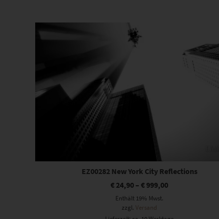
Beliebtheit
sortiert
Dieses Produkt weist mehrere Varianten auf. Die Optionen können auf der Produktseite gewählt werden
EZ00282 New York City Reflections
€
24,90
–
€
999,00
Enthält 19% Mwst.
zzgl.
Versand
Lieferzeit: ca. 10 Werktage