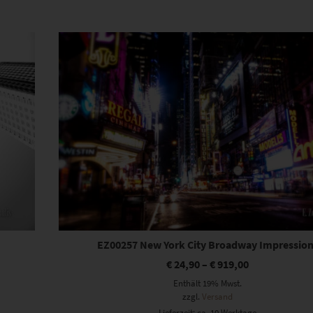
Dieses Produkt weist mehrere Varianten auf. Die Optionen können auf der Produktseite gewählt werden
EZ00257 New York City Broadway Impressio
€
24,90
–
€
919,00
Enthält 19% Mwst.
zzgl.
Versand
Lieferzeit: ca. 10 Werktage