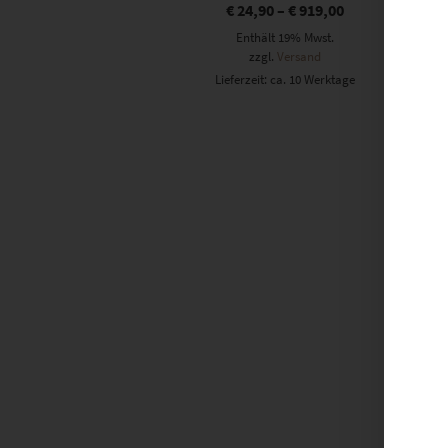
€
24,90
–
€
919,00
Enthält 19% Mwst.
zzgl.
Versand
Lieferzeit: ca. 10 Werktage