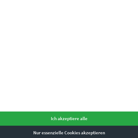
monie mit fesselnder Ausdruckskraf
Ich akzeptiere alle
 fühlst dich trotzdem beruhigt. Es hat einen nostalgischen Untert
Nur essenzielle Cookies akzeptieren
sind. Deshalb lieben Fotokünstler und Raumgestalter das Format, d