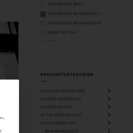
Wandbilder Blau
1
Wandbilder Quadratisch
7
Wandbilder Minimalistisch
1
Bilder für Flur
7
Bilder für Kanzlei
7
Fine Art Wandbilder
3
Wandbilder Architektur
1
PRODUKTKATEGORIEN
AIDLINGEN WANDBILDER
ALTDORF WANDBILDER
ANGEBOT BILDER
AT THE SPEED OF LIGHT
en,
AUTO WANDBILDER
d
BMW WANDBILDER