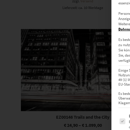
zzgl.
Versand
essenzi
Lieferzeit: ca. 10 Werktage
Persone
Anzeige
Weitere
Dieses Produkt weist mehrere Varianten auf. Die Optionen können auf der Produktseite gewählt werden
Datens
Es best
zu nutz
Sie kön
Sie, da
verfügb
Einige 
Nutzung
49 (1) 
EU-Stan
Es best
Überwa
Klagemö
Es fol
EZ00146 Trails and the City
€
24,90
–
€
1.099,00