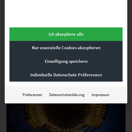
EZ00903 Planet Stuttgart Schlossplatz Vol II
€
26,90
–
€
749,00
Enthält 19% Mwst.
zzgl.
Versand
Lieferzeit: ca. 10 Werktage
Ich akzeptiere alle
Dieses Produkt weist mehrere Varianten auf. Die Optionen können auf der Produktseite gewählt werden
Nur essenzielle Cookies akzeptieren
Einwilligung speichern
Individuelle Datenschutz-Präferenzen
Präferenzen
Datenschutzerklärung
Impressum