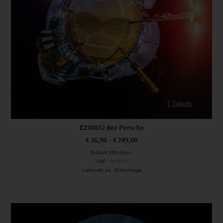
EZ00832 Bee Porsche
€
26,90
–
€
749,00
Enthält 19% Mwst.
zzgl.
Versand
Lieferzeit: ca. 10 Werktage
Dieses Produkt weist mehrere Varianten auf. Die Optionen können auf der Produktseite gewählt werden