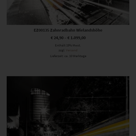
EZ00135 Zahnradbahn Wielandshöhe
€
24,90
–
€
1.099,00
Enthält 19% Mwst.
zzgl.
Versand
Lieferzeit: ca. 10 Werktage
Dieses Produkt weist mehrere Varianten auf. Die Optionen können auf der Produktseite gewählt werden