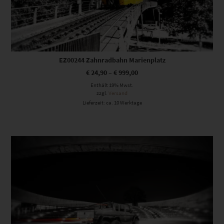
EZ00244 Zahnradbahn Marienplatz
€
24,90
–
€
999,00
Enthält 19% Mwst.
zzgl.
Versand
Lieferzeit: ca. 10 Werktage
Dieses Produkt weist mehrere Varianten auf. Die Optionen können auf der Produktseite gewählt werden