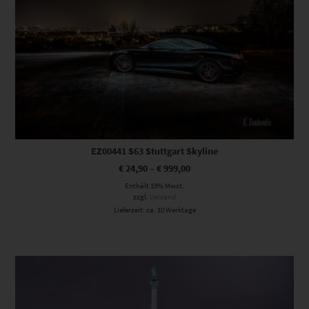
EZ00441 S63 Stuttgart Skyline
€
24,90
–
€
999,00
Enthält 19% Mwst.
zzgl.
Versand
Lieferzeit: ca. 10 Werktage
Dieses Produkt weist mehrere Varianten auf. Die Optionen können auf der Produktseite gewählt werden