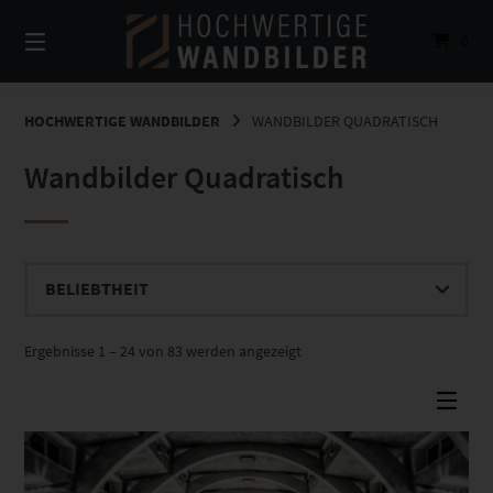
Springe
zum
0
Inhalt
HOCHWERTIGE WANDBILDER
WANDBILDER QUADRATISCH
Wandbilder Quadratisch
Nach
Ergebnisse 1 – 24 von 83 werden angezeigt
Beliebtheit
sortiert
Dieses Produkt weist mehrere Varianten auf. Die Optionen können auf der Produktseite gewählt werden