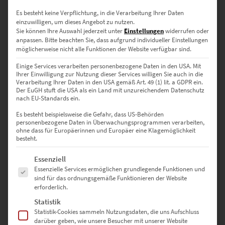
Es besteht keine Verpflichtung, in die Verarbeitung Ihrer Daten
einzuwilligen, um dieses Angebot zu nutzen.
Sie können Ihre Auswahl jederzeit unter
Einstellungen
widerrufen oder
EZ00014 Killesberg At The Speed Of Light Vol II
anpassen.
Bitte beachten Sie, dass aufgrund individueller Einstellungen
€
24,90
–
€
1.099,00
möglicherweise nicht alle Funktionen der Website verfügbar sind.
Enthält 19% Mwst.
Einige Services verarbeiten personenbezogene Daten in den USA. Mit
zzgl.
Versand
Ihrer Einwilligung zur Nutzung dieser Services willigen Sie auch in die
Lieferzeit: ca. 10 Werktage
Verarbeitung Ihrer Daten in den USA gemäß Art. 49 (1) lit. a GDPR ein.
Der EuGH stuft die USA als ein Land mit unzureichendem Datenschutz
nach EU-Standards ein.
Dieses Produkt weist mehrere Varianten auf. Die Optionen können auf der Produktseite gewählt werden
Es besteht beispielsweise die Gefahr, dass US-Behörden
personenbezogene Daten in Überwachungsprogrammen verarbeiten,
ohne dass für Europäerinnen und Europäer eine Klagemöglichkeit
besteht.
Es folgt eine Liste der Service-Gruppen, für die eine Einwilligung erte
Essenziell
Essenzielle Services ermöglichen grundlegende Funktionen und
sind für das ordnungsgemäße Funktionieren der Website
erforderlich.
Statistik
Statistik-Cookies sammeln Nutzungsdaten, die uns Aufschluss
darüber geben, wie unsere Besucher mit unserer Website