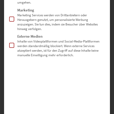
umgehen.
Marketing
EZ00009 Killesberg At the Speed of Light
Marketing Services werden von Drittanbietern oder
Herausgebern genutzt, um personalisierte Werbung
€
24,90
–
€
1.099,00
anzuzeigen. Sie tun dies, indem sie Besucher über Websites
Enthält 19% Mwst.
hinweg verfolgen.
zzgl.
Versand
Externe Medien
Lieferzeit: ca. 10 Werktage
Inhalte von Videoplattformen und Social-Media-Plattformen
werden standardmäßig blockiert. Wenn externe Services
akzeptiert werden, ist für den Zugriff auf diese Inhalte keine
Dieses Produkt weist mehrere Varianten auf. Die Optionen können auf der Produktseite gewählt werden
manuelle Einwilligung mehr erforderlich.