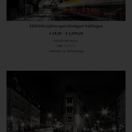
EZ00104 Lightscapes Stuttgart Vaihingen
€
24,90
–
€
1.099,00
Enthält 19% Mwst.
zzgl.
Versand
Lieferzeit: ca. 10 Werktage
Dieses Produkt weist mehrere Varianten auf. Die Optionen können auf der Produktseite gewählt werden