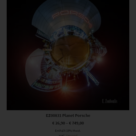
EZ00831 Planet Porsche
€
26,90
–
€
749,00
Enthält 19% Mwst.
zzgl.
Versand