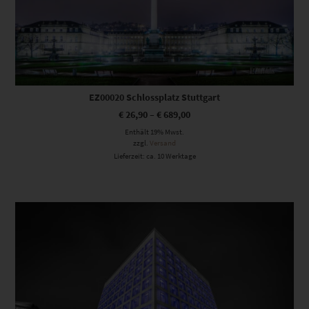
EZ00020 Schlossplatz Stuttgart
€
26,90
–
€
689,00
Enthält 19% Mwst.
zzgl.
Versand
Lieferzeit: ca. 10 Werktage
Dieses Produkt weist mehrere Varianten auf. Die Optionen können auf der Produktseite gewählt werden