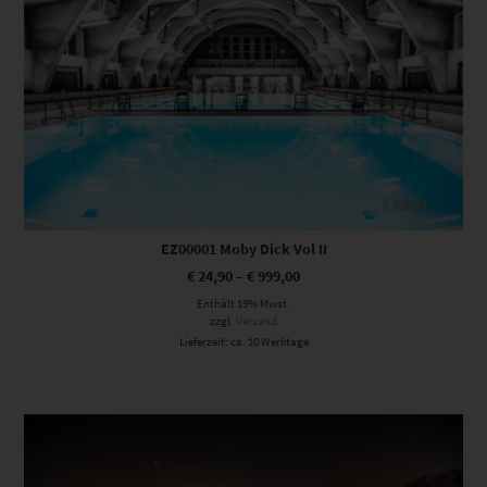
EZ00001 Moby Dick Vol II
€
24,90
–
€
999,00
Enthält 19% Mwst.
zzgl.
Versand
Lieferzeit: ca. 10 Werktage
Dieses Produkt weist mehrere Varianten auf. Die Optionen können auf der Produktseite gewählt werden