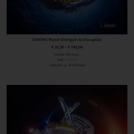
EZ00901 Planet Stuttgart Schlossplatz
€
26,90
–
€
749,00
Enthält 19% Mwst.
zzgl.
Versand
Lieferzeit: ca. 10 Werktage
Dieses Produkt weist mehrere Varianten auf. Die Optionen können auf der Produktseite gewählt werden