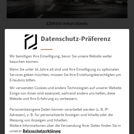
EZ00103 Urban Islands
€
24,90
–
€
1.099,00
Datenschutz-Präferenz
Enthält 19% Mwst.
zzgl.
Versand
Lieferzeit: ca. 10 Werktage
Wir benötigen Ihre Einwilligung, bevor Sie unsere Website weiter
besuchen können.
Dieses Produkt weist mehrere Varianten auf. Die Optionen können auf der Produktseite gewählt werden
Wenn Sie unter 16 Jahre alt sind und Ihre Einwilligung zu optionalen
Services geben möchten, müssen Sie Ihre Erziehungsberechtigten um
Erlaubnis bitten.
Wir verwenden Cookies und andere Technologien auf unserer Website.
Einige von ihnen sind essenziell, während andere uns helfen, diese
Website und Ihre Erfahrung zu verbessern.
Personenbezogene Daten können verarbeitet werden (z. B. IP-
Adressen), z. B. für personalisierte Anzeigen und Inhalte oder die
Messung von Anzeigen und Inhalten.
Weitere Informationen über die Verwendung Ihrer Daten finden Sie in
unserer
Datenschutzerklärung
.