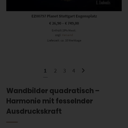
EZ00797 Planet Stuttgart Eugensplatz
€
26,90
–
€
749,00
Enthält 19% Mwst.
zzgl.
Versand
Lieferzeit: ca. 10 Werktage
1
2
3
4
Wandbilder quadratisch –
Harmonie mit fesselnder
Ausdruckskraft