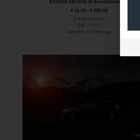
EZ00436 A45 AMG at Neuschwanstein
€
24,90
–
€
999,00
Enthält 19% Mwst.
zzgl.
Versand
Lieferzeit: ca. 10 Werktage
Dieses Produkt weist mehrere Varianten auf. Die Optionen können auf der Produktseite gewählt werden