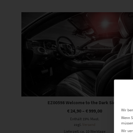
Dieses Produkt weist mehrere Varianten auf. Die Optionen können auf der Produktseite gewählt werden
EZ00598 Welcome to the Dark Side II
Wir ben
€
24,90
–
€
999,00
Wenn Si
Enthält 19% Mwst.
müssen 
zzgl.
Versand
Wir ver
Lieferzeit: ca. 10 Werktage