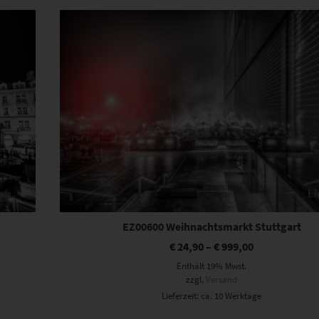
Dieses Produkt weist mehrere Varianten auf. Die Optionen können auf der Produktseite gewählt werden
EZ00600 Weihnachtsmarkt Stuttgart
€
24,90
–
€
999,00
Enthält 19% Mwst.
zzgl.
Versand
Lieferzeit: ca. 10 Werktage