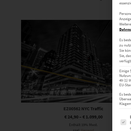
essenzi
Persone
Anzeige
Dieses Produkt weist mehrere Varianten auf. Die Optionen können auf der Produktseite gewählt werden
Weitere
Datens
Es best
zu nutz
Sie kön
Sie, da
verfügb
Einige 
Nutzung
49 (1) 
EU-Stan
Es best
Überwa
Klagemö
EZ00562 NYC Traffic
Es fol
€
24,90
–
€
1.099,00
Enthält 19% Mwst.
zzgl.
Versand