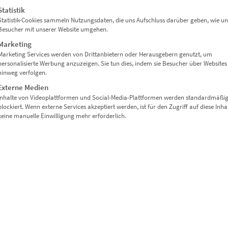
Statistik
Lieferzeit: ca. 10 Werktage
Statistik-Cookies sammeln Nutzungsdaten, die uns Aufschluss darüber geben, wie un
Besucher mit unserer Website umgehen.
Marketing
Dieses Produkt weist mehrere Varianten auf. Die Optionen können auf der Produktseite gewählt werden
Marketing Services werden von Drittanbietern oder Herausgebern genutzt, um
personalisierte Werbung anzuzeigen. Sie tun dies, indem sie Besucher über Websites
hinweg verfolgen.
Externe Medien
Inhalte von Videoplattformen und Social-Media-Plattformen werden standardmäßi
blockiert. Wenn externe Services akzeptiert werden, ist für den Zugriff auf diese Inha
keine manuelle Einwilligung mehr erforderlich.
EZ00456 Börsenplatz At the Speed of Light
€
24,90
–
€
1.099,00