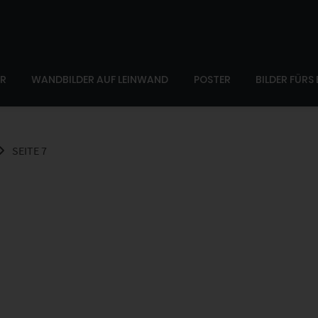
ER
WANDBILDER AUF LEINWAND
POSTER
BILDER FÜRS
SEITE 7
it