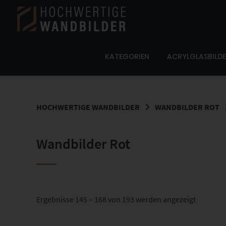
Springe
zum
Inhalt
KATEGORIEN
ACRYLGLASBILD
HOCHWERTIGE WANDBILDER
WANDBILDER ROT
Wandbilder Rot
Nach
Ergebnisse 145 – 168 von 193 werden angezeigt
Beliebthe
sortiert