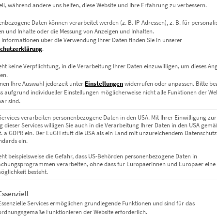
ell, während andere uns helfen, diese Website und Ihre Erfahrung zu verbessern.
nbezogene Daten können verarbeitet werden (z. B. IP-Adressen), z. B. für personalis
n und Inhalte oder die Messung von Anzeigen und Inhalten.
Dieses Produkt weist mehrere Varianten auf. Die Optionen können auf der Produktseite gewählt werden
 Informationen über die Verwendung Ihrer Daten finden Sie in unserer
chutzerklärung
.
eht keine Verpflichtung, in die Verarbeitung Ihrer Daten einzuwilligen, um dieses An
en.
nen Ihre Auswahl jederzeit unter
Einstellungen
widerrufen oder anpassen.
Bitte b
ss aufgrund individueller Einstellungen möglicherweise nicht alle Funktionen der We
ar sind.
Services verarbeiten personenbezogene Daten in den USA. Mit Ihrer Einwilligung zur
 dieser Services willigen Sie auch in die Verarbeitung Ihrer Daten in den USA gemäß
lit. a GDPR ein. Der EuGH stuft die USA als ein Land mit unzureichendem Datenschut
dards ein.
eht beispielsweise die Gefahr, dass US-Behörden personenbezogene Daten in
chungsprogrammen verarbeiten, ohne dass für Europäerinnen und Europäer eine
glichkeit besteht.
EZ00470 The Platanus Watch
gt eine Liste der Service-Gruppen, für die eine Einwilligung erteil
€
24,90
–
€
1.099,00
Essenziell
Essenzielle Services ermöglichen grundlegende Funktionen und sind für das
Enthält 19% Mwst.
ordnungsgemäße Funktionieren der Website erforderlich.
zzgl.
Versand