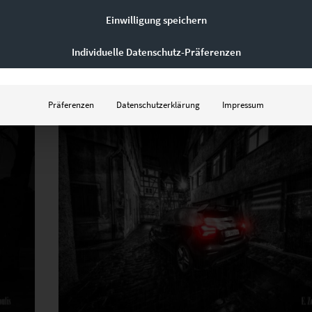
EZ00435 A45 AMG Mountain View
Einwilligung speichern
€
24,90
–
€
999,00
Enthält 19% Mwst.
Individuelle Datenschutz-Präferenzen
zzgl.
Versand
Lieferzeit: ca. 10 Werktage
Präferenzen
Datenschutzerklärung
Impressum
Dieses Produkt weist mehrere Varianten auf. Die Optionen können auf der Produktseite gewählt werden