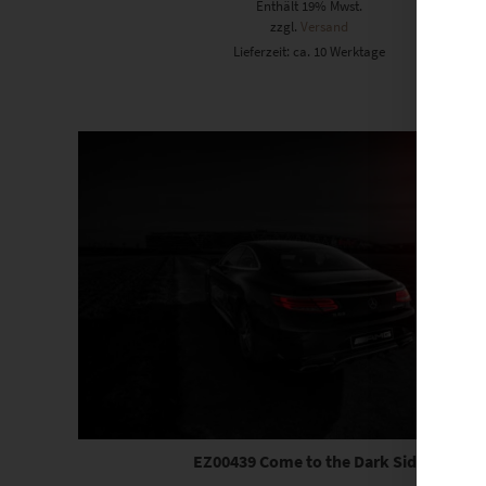
Enthält 19% Mwst.
zzgl.
Versand
Lieferzeit: ca. 10 Werktage
Dieses Produkt weist mehrere Varianten auf. Die Optionen können auf der Produktseite gewählt werden
EZ00439 Come to the Dark Side