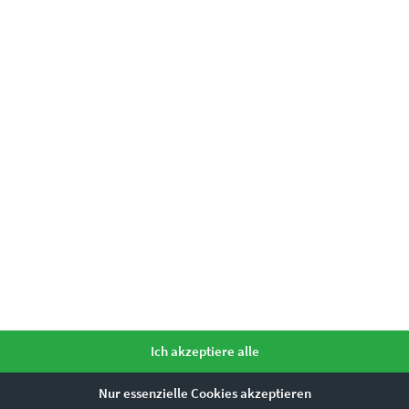
€
24,90
–
€
999,00
Enthält 19% Mwst.
zzgl.
Versand
Lieferzeit: ca. 10 Werktage
Dieses Produkt weist mehrere Varianten auf. Die Optionen können auf der Produktseite gewählt werden
Ich akzeptiere alle
Nur essenzielle Cookies akzeptieren