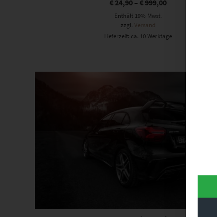
€
24,90
–
€
999,00
Enthält 19% Mwst.
zzgl.
Versand
Lieferzeit: ca. 10 Werktage
Dieses Produkt weist mehrere Varianten auf. Die Optionen können auf der Produktseite gewählt werden