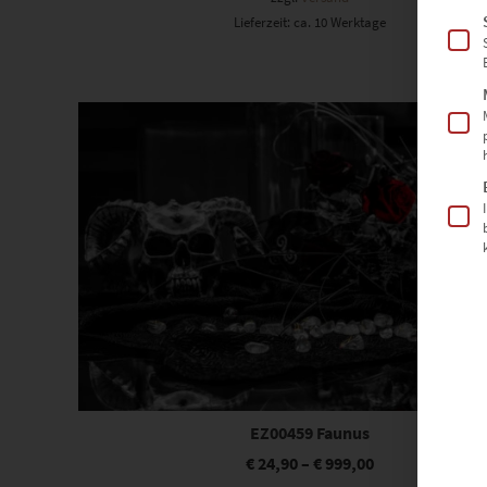
Lieferzeit: ca. 10 Werktage
Dieses Produkt weist mehrere Varianten auf. Die Optionen können auf der Produktseite gewählt werden
EZ00459 Faunus
€
24,90
–
€
999,00