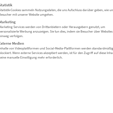
Statistik
und einer erweiterten Lizenz wählen. Die einmalige Lizenz berechti
Statistik-Cookies sammeln Nutzungsdaten, die uns Aufschluss darüber geben, wie un
Besucher mit unserer Website umgehen.
ng für ein weiteres Projekt bedarf einer erneuten Lizensierung. Di
rojekte, die von der Nutzung nicht ausgeschlossen sind, zu verwende
Marketing
Marketing Services werden von Drittanbietern oder Herausgebern genutzt, um
personalisierte Werbung anzuzeigen. Sie tun dies, indem sie Besucher über Websites
ht nicht.
hinweg verfolgen.
Externe Medien
im Bestellprozess eingetragene Unternehmen, bzw. auf die im Beste
Inhalte von Videoplattformen und Social-Media-Plattformen werden standardmäßi
Dritte ist nicht gestattet, sofern sie nicht der im Geschäftszwec
blockiert. Wenn externe Services akzeptiert werden, ist für den Zugriff auf diese Inha
st der Fotograf über die Weitergabe schriftlich zu unterrichten und
keine manuelle Einwilligung mehr erforderlich.
, den Fotografen über den neuen Namen, die Gesellschaftsform und 
uf das neue Unternehmen übergehen kann.
e im Online-Shop auswählbaren Nutzungsarten zulässig. Nicht gestatt
orm, wie z.B. (Lein-)Wandbilder, Postkarten, Tassen, T-Shirts, Glü