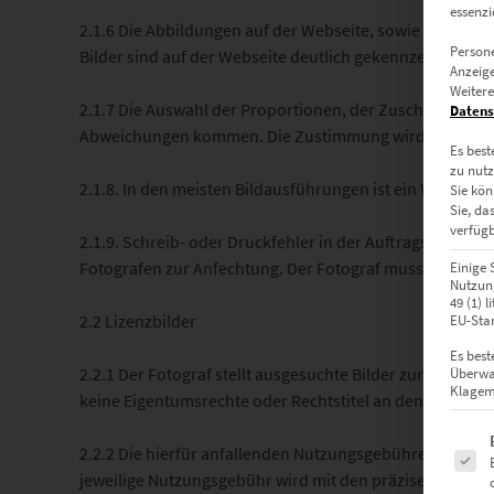
essenzi
2.1.6 Die Abbildungen auf der Webseite, sowie innerhalb
Persone
Bilder sind auf der Webseite deutlich gekennzeichnet.
Anzeige
Weitere
2.1.7 Die Auswahl der Proportionen, der Zuschnitte und
Datens
Abweichungen kommen. Die Zustimmung wird durch die
Es best
zu nutz
2.1.8. In den meisten Bildausführungen ist ein Wasserz
Sie kön
Sie, da
verfügb
2.1.9. Schreib- oder Druckfehler in der Auftragsbestät
Fotografen zur Anfechtung. Der Fotograf muss in diese
Einige 
Nutzung
49 (1) 
2.2 Lizenzbilder
EU-Stan
Es best
2.2.1 Der Fotograf stellt ausgesuchte Bilder zur Verfü
Überwa
Klagemö
keine Eigentumsrechte oder Rechtstitel an den Kunden üb
Es fol
2.2.2 Die hierfür anfallenden Nutzungsgebühren sind ab
jeweilige Nutzungsgebühr wird mit den präzise gewählte