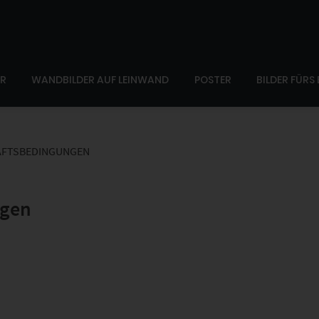
ER
WANDBILDER AUF LEINWAND
POSTER
BILDER FÜRS
ÄFTSBEDINGUNGEN
ngen