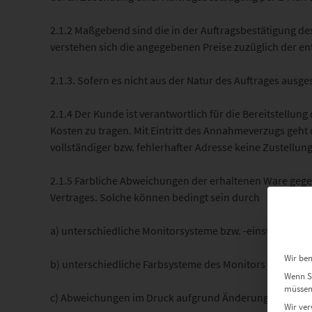
2.1.2 Maßgebend sind die in der Auftragsbestätigung de
verstehen sich die angegebenen Preise zuzüglich der 
2.1.3. Sofern es nicht aus der Natur des Auftrages ausg
2.1.4 Der Kunde ist verantwortlich für die Bereitstell
Kosten zu tragen. Mit Eintritt des Annahmeverzugs geht
vollständiger bzw. fehlerhafter Adresse keine Zustellun
2.1.5 Farbliche Abweichungen der erhaltenen Ware geg
Vertrages. Solche können bedingt sein durch
a) unterschiedliche Monitorsysteme bzw. -einstellung
Wir ben
b) unterschiedliche Farbsysteme des Monitors (RGB) u
Wenn Si
müssen 
c) Abweichungen im Druck aufgrund Änderungen im Prod
Wir ver