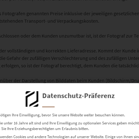
s Fotografen genannten Preise inklusive der jeweiligen gesetzlich
entstehenden Transport- und Verpackungskosten.
eschlossen oder dem Kunden unzumutbar ist, ist der Fotograf zur Tei
ung der vollständigen und korrekten Lieferadresse. Kommt der Kunde
 die Gefahr der zufälligen Verschlechterung und des zufälligen Un
g erfolgen, so ist der Fotograf berechtigt, dem Kunden die tatsächl
enüber der Darstellung von Bilddaten beim Kunden (Bildschirm/Dr
Datenschutz-Präferenz
en beim Fotografen und beim Kunden
ötigen Ihre Einwilligung, bevor Sie unsere Website weiter besuchen können.
nd der Druckfarben (CMYK), bzw. der Verwendung unterschiedliche
e unter 16 Jahre alt sind und Ihre Einwilligung zu optionalen Services geben möcht
Sie Ihre Erziehungsberechtigten um Erlaubnis bitten.
uktionsprozess, insbesondere der Spezifikationen des verwendete
wenden Cookies und andere Technologien auf unserer Website. Einige von ihnen sin