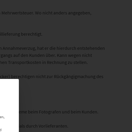
en Mehrwertsteuer. Wo nicht anders angegeben,
llieferung berechtigt.
 in Annahmeverzug, hat er die hierdurch entstehenden
tergangs auf den Kunden über. Kann wegen nicht
ichen Transportkosten in Rechnung zu stellen.
ucker) berechtigen nicht zur Rückgängigmachung des
r Drucksysteme beim Fotografen und beim Kunden.
en,
n Materials durch Vorlieferanten.
d