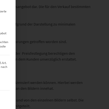
ein Verkaufsangebot dar. Die für den Verkauf bestimmten
ierte
kann es aufgrund der Darstellung zu minimalen
gebot
ren Vereinbarungen getroffen worden sind.
eachten
bsite
fehler in der Preisfestlegung berechtigen den
ngen werden dem Kunden unverzüglich erstattet.
 Art.
z nach
 Projekte lizensiert werden können. Hierbei werden
le Rechte an den Bildern innehat.
t werden kann. Die erste Service-Gruppe ist essenziell und kann nich
 Auflage und von den einzelnen Bildern selbst. Die
iftlich mitgeteilt.