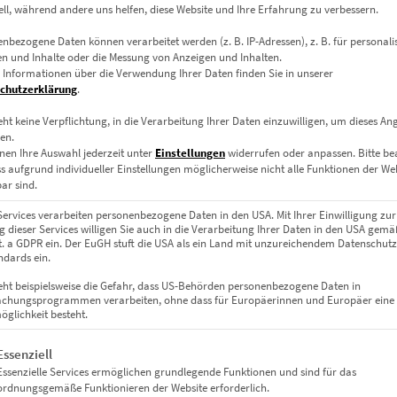
ell, während andere uns helfen, diese Website und Ihre Erfahrung zu verbessern.
 eines Kataloges oder weiterer Veröffentlichungen, stellen noch k
nbezogene Daten können verarbeitet werden (z. B. IP-Adressen), z. B. für personalis
n und Inhalte oder die Messung von Anzeigen und Inhalten.
 Informationen über die Verwendung Ihrer Daten finden Sie in unserer
 der Bildmotive obliegen der Zustimmung des Fotografen. Hierbei 
chutzerklärung
.
 Ausstellung der Rechnung wirksam.
eht keine Verpflichtung, in die Verarbeitung Ihrer Daten einzuwilligen, um dieses An
en.
eichen / eine Signatur des Fotografen zu sehen, sofern keine ande
nen Ihre Auswahl jederzeit unter
Einstellungen
widerrufen oder anpassen.
Bitte b
ss aufgrund individueller Einstellungen möglicherweise nicht alle Funktionen der We
ar sind.
igung oder im Web-Shop aber auch technisch bedingte Übermittlungs
m Fall dem Kunden seinen Irrtum beweisen. Bereits erfolgte Zahlu
Services verarbeiten personenbezogene Daten in den USA. Mit Ihrer Einwilligung zur
 dieser Services willigen Sie auch in die Verarbeitung Ihrer Daten in den USA gemäß
lit. a GDPR ein. Der EuGH stuft die USA als ein Land mit unzureichendem Datenschut
dards ein.
eht beispielsweise die Gefahr, dass US-Behörden personenbezogene Daten in
gung, die im Rahmen der folgenden Bedingungen von Kunden für Ihre
chungsprogrammen verarbeiten, ohne dass für Europäerinnen und Europäer eine
glichkeit besteht.
ertragen. Der Fotograf verbleibt weiterhin der Lizenzgeber, der al
gt eine Liste der Service-Gruppen, für die eine Einwilligung erteil
Essenziell
hängig von der Nutzungsart, der Nutzungsdauer, gegebenenfalls der
Essenzielle Services ermöglichen grundlegende Funktionen und sind für das
n Auswahlkriterien im Online-Shop angezeigt, bzw. dem Kunden schr
ordnungsgemäße Funktionieren der Website erforderlich.