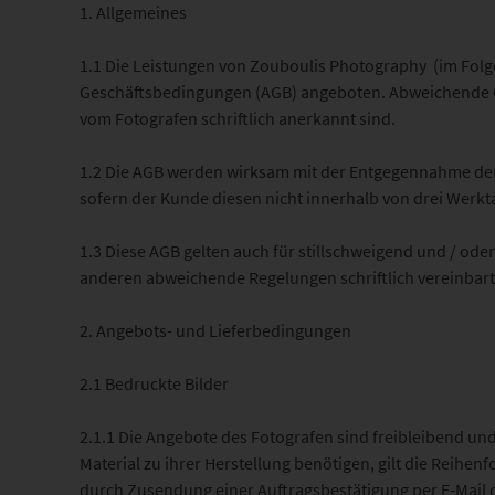
1. Allgemeines
1.1 Die Leistungen von Zouboulis Photography (im Folg
Geschäftsbedingungen (AGB) angeboten. Abweichende G
vom Fotografen schriftlich anerkannt sind.
1.2 Die AGB werden wirksam mit der Entgegennahme der 
sofern der Kunde diesen nicht innerhalb von drei Werkt
1.3 Diese AGB gelten auch für stillschweigend und / o
anderen abweichende Regelungen schriftlich vereinbart
2. Angebots- und Lieferbedingungen
2.1 Bedruckte Bilder
2.1.1 Die Angebote des Fotografen sind freibleibend un
Material zu ihrer Herstellung benötigen, gilt die Reihe
durch Zusendung einer Auftragsbestätigung per E-Mail od