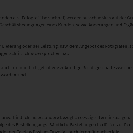
enden als “Fotograf” bezeichnet) werden ausschließlich auf der 
eschäftsbedingungen eines Kunden, sowie Änderungen und Ergänzu
Lieferung oder der Leistung, bzw. dem Angebot des Fotografen, sp
agen schriftlich widersprochen hat.
der auch für mündlich getroffene zukünftige Rechtsgeschäfte zwisc
 worden sind.
d unverbindlich, insbesondere bezüglich etwaiger Terminzusagen. Li
nfolge des Bestelleingangs. Sämtliche Bestellungen bedürfen zur Re
er per Telefax/Post, im Einzelfall auch fernmündlich erfolgt.