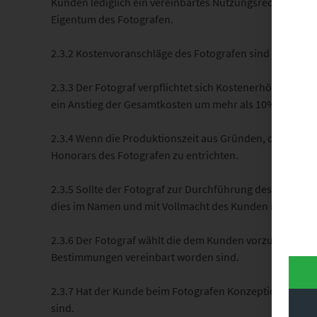
Kunden lediglich ein vereinbartes Nutzungsrecht einger
Eigentum des Fotografen.
2.3.2 Kostenvoranschläge des Fotografen sind stets unv
2.3.3 Der Fotograf verpflichtet sich Kostenerhöhungen
ein Anstieg der Gesamtkosten um mehr als 10% zu erwart
2.3.4 Wenn die Produktionszeit aus Gründen, die nicht i
Honorars des Fotografen zu entrichten.
2.3.5 Sollte der Fotograf zur Durchführung des Shootin
dies im Namen und mit Vollmacht des Kunden in Auftrag
2.3.6 Der Fotograf wählt die dem Kunden vorzulegenden,
Bestimmungen vereinbart worden sind.
2.3.7 Hat der Kunde beim Fotografen Konzeptionen und /
sind.