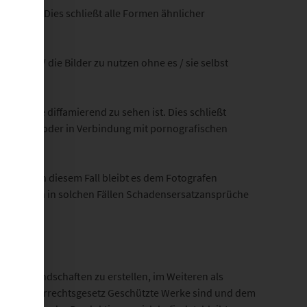
ck dient. Dies schließt alle Formen ähnlicher
 das Bild / die Bilder zu nutzen ohne es / sie selbst
iner Weise diffamierend zu sehen ist. Dies schließt
ilder als oder in Verbindung mit pornografischen
tersagt.
rsagen. In diesem Fall bleibt es dem Fotografen
in werden in solchen Fällen Schadensersatzansprüche
n und Landschaften zu erstellen, im Weiteren als
. 5 Urheberrechtsgesetz Geschützte Werke sind und dem