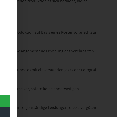
her Phase der Produktion es sich befindet, bleibt
end der Produktion auf Basis eines Kostenvoranschlags
ine zusätzliche angemessene Erhöhung des vereinbarten
o ist der Kunde damit einverstanden, dass der Fotograf
 zur Abnahme vor, sofern keine anderweitigen
h hierbei um eigenständige Leistungen, die zu vergüten