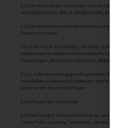
2.2.8 Die Nutzung der Lizenzbilder als (Lein-)Wandbilder
Wandbilder mit ein, wie z.B. Acrylglasbilder, Alu-Dibond,
2.2.9 Der Kunde ist verpflichtet darauf zu achten, dass di
lizensiert zu haben.
2.2.10 Der Kunde darf das Bild / die Bilder nicht in eine
eventuell auf den Bildern vorkommende Personen und / 
Darstellungen, Werbung für Nachtclubs, Begleitagenture
2.2.11 Sollte der Kunde gegen die genannten Bedingunge
vorbehalten Schadenersatz gegenüber dem Kunden i.H.v
Dritter an den Kunden übertragen.
2.3 Auftragsarbeit / Shootings
2.3.1 Der Fotograf bietet seine Dienste an, im Auftrag 
„Shoot“ oder „Shooting“ bezeichnet. Der Kunde erkennt