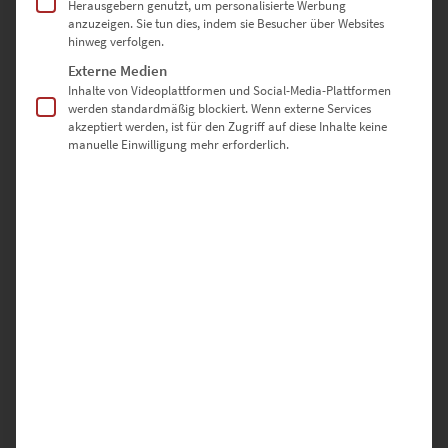
Herausgebern genutzt, um personalisierte Werbung
EZ01045 Holzgerlingen At the Speed of Light Vol IV
anzuzeigen. Sie tun dies, indem sie Besucher über Websites
hinweg verfolgen.
€
24,90
–
€
1.099,00
Externe Medien
Enthält 19% Mwst.
zzgl.
Versand
Inhalte von Videoplattformen und Social-Media-Plattformen
Lieferzeit: ca. 10 Werktage
werden standardmäßig blockiert. Wenn externe Services
akzeptiert werden, ist für den Zugriff auf diese Inhalte keine
manuelle Einwilligung mehr erforderlich.
Dieses Produkt weist mehrere Varianten auf. Die Optionen können auf der Produktseite gewählt werden