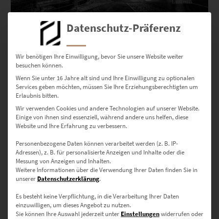
EZ01080 Aidlingen At the Speed of Light IX
Datenschutz-Präferenz
€
24,90
–
€
1.099,00
Enthält 19% Mwst.
zzgl.
Versand
Wir benötigen Ihre Einwilligung, bevor Sie unsere Website weiter
Lieferzeit: ca. 10 Werktage
besuchen können.
Wenn Sie unter 16 Jahre alt sind und Ihre Einwilligung zu optionalen
Services geben möchten, müssen Sie Ihre Erziehungsberechtigten um
Dieses Produkt weist mehrere Varianten auf. Die Optionen können auf der Produktseite gewählt werden
Erlaubnis bitten.
Wir verwenden Cookies und andere Technologien auf unserer Website.
Einige von ihnen sind essenziell, während andere uns helfen, diese
Website und Ihre Erfahrung zu verbessern.
Personenbezogene Daten können verarbeitet werden (z. B. IP-
Adressen), z. B. für personalisierte Anzeigen und Inhalte oder die
Messung von Anzeigen und Inhalten.
Weitere Informationen über die Verwendung Ihrer Daten finden Sie in
unserer
Datenschutzerklärung
.
Es besteht keine Verpflichtung, in die Verarbeitung Ihrer Daten
einzuwilligen, um dieses Angebot zu nutzen.
Sie können Ihre Auswahl jederzeit unter
Einstellungen
widerrufen oder