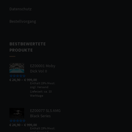
Datenschutz
Bestellvorgang
BESTBEWERTETE
PRODUKTE
EZ00001 Moby
Dick Vol II
–
€
24,90
€
999,00
Bewertet mit
5.00
von 5
Enthält 19% Mwst.
zzgl.
Versand
Lieferzeit: ca. 10
Werktage
EZ00077 SLS AMG
Black Series
–
€
24,90
€
999,00
Bewertet mit
5.00
von 5
Enthält 19% Mwst.