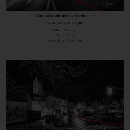
EZ00134 Frankfurt Sachsenhausen
€
24,90
–
€
1.099,00
Enthält 19% Mwst.
zzgl.
Versand
Lieferzeit: ca. 10 Werktage
Dieses Produkt weist mehrere Varianten auf. Die Optionen können auf der Produktseite gewählt werden