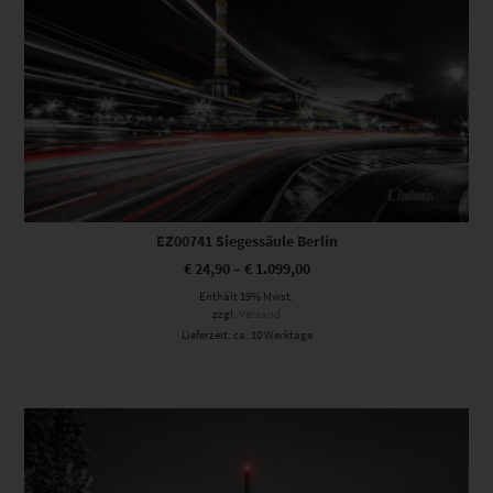
EZ00741 Siegessäule Berlin
€
24,90
–
€
1.099,00
Enthält 19% Mwst.
zzgl.
Versand
Lieferzeit: ca. 10 Werktage
Dieses Produkt weist mehrere Varianten auf. Die Optionen können auf der Produktseite gewählt werden