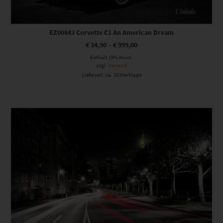
EZ00843 Corvette C1 An American Dream
€
24,90
–
€
999,00
Enthält 19% Mwst.
zzgl.
Versand
Lieferzeit: ca. 10 Werktage
Dieses Produkt weist mehrere Varianten auf. Die Optionen können auf der Produktseite gewählt werden