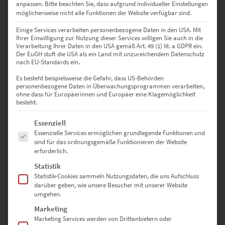
anpassen.
Bitte beachten Sie, dass aufgrund individueller Einstellungen
möglicherweise nicht alle Funktionen der Website verfügbar sind.
EZ01048 Holzgerlingen At the Speed of Light Vol VII
€
24,90
–
€
1.099,00
Einige Services verarbeiten personenbezogene Daten in den USA. Mit
Ihrer Einwilligung zur Nutzung dieser Services willigen Sie auch in die
Enthält 19% Mwst.
Verarbeitung Ihrer Daten in den USA gemäß Art. 49 (1) lit. a GDPR ein.
zzgl.
Versand
Der EuGH stuft die USA als ein Land mit unzureichendem Datenschutz
Lieferzeit: ca. 10 Werktage
nach EU-Standards ein.
Es besteht beispielsweise die Gefahr, dass US-Behörden
personenbezogene Daten in Überwachungsprogrammen verarbeiten,
Dieses Produkt weist mehrere Varianten auf. Die Optionen können auf der Produktseite gewählt werden
ohne dass für Europäerinnen und Europäer eine Klagemöglichkeit
besteht.
Es folgt eine Liste der Service-Gruppen, für die eine Einwilligung erte
Essenziell
Essenzielle Services ermöglichen grundlegende Funktionen und
sind für das ordnungsgemäße Funktionieren der Website
erforderlich.
Statistik
Statistik-Cookies sammeln Nutzungsdaten, die uns Aufschluss
darüber geben, wie unsere Besucher mit unserer Website
umgehen.
Marketing
Marketing Services werden von Drittanbietern oder