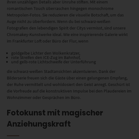
ihren unzähligen Details aber Unruhe stiften. Mit einem
romantischen Touch überraschen hingegen monochrome
Metropolen-Fotos. Sie reduzieren die visuelle Botschaft, um das
Auge nicht zu überfordern. Wenn du bei schwarz-weißen
Fotografien den lebendigen Spirit der Citys vermisst, sind unsere
Chromakey-Kunstwerke ideal. Wie eine inspirierende Galerie wirkt
im Frankfurter Loft oder Büro der Flur, wenn
goldgelbe Lichter den Wolkenkratzer,
rote Streifen den ICE-Zug im Bahnhof,
und gelb-rote Lichtschweife der Unterführung
die schwarz-weißen Stadtansichten akzentuieren. Dank der
Bilderserie freuen sich die Gäste über einen gelungenen Empfang,
der Ruhe vermittelt und wohldosiert den Geist anregt. Geschürt ist
die Vorfreude auf die konstruktiven Impulse bei den Plaudereien im
Wohnzimmer oder Gesprächen im Büro.
Fotokunst mit magischer
Anziehungskraft