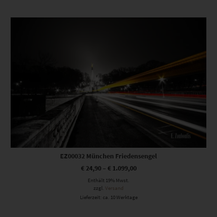
Dieses Produkt weist mehrere Varianten auf. Die Optionen können auf der Produktseite gewählt werden
EZ00032 München Friedensengel
€
24,90
–
€
1.099,00
Enthält 19% Mwst.
zzgl.
Versand
Lieferzeit: ca. 10 Werktage