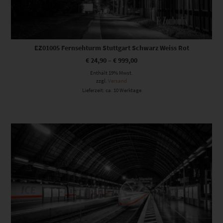
EZ01005 Fernsehturm Stuttgart Schwarz Weiss Rot
€
24,90
–
€
999,00
Enthält 19% Mwst.
zzgl.
Versand
Lieferzeit: ca. 10 Werktage
Dieses Produkt weist mehrere Varianten auf. Die Optionen können auf der Produktseite gewählt werden