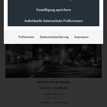
Einwilligung speichern
Dieses Produkt weist mehrere Varianten auf. Die Optionen können auf der Produktseite gewählt werden
Individuelle Datenschutz-Präferenzen
Präferenzen
Datenschutzerklärung
Impressum
EZ00103 Urban Islands
€
24,90
–
€
1.099,00
Enthält 19% Mwst.
zzgl.
Versand
Lieferzeit: ca. 10 Werktage