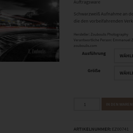
Auftragsware
Schwarzweiß Aufnahme an der 
die den vorbeifahrenden Verk
Hersteller:
Zouboulis Photography
Verantwortliche Person:
Emmanuel Z
zouboulis.com
Ausführung
Größe
EZ00741
IN DEN WARE
Siegessäule
Berlin
Menge
ARTIKELNUMMER:
EZ00741