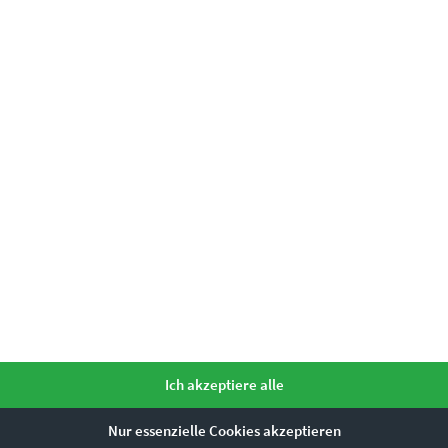
pretiert
ule Berlin“ die Hauptstadt in Lichtgeschwi
werden – sende uns dazu einfach eine Nachricht über unser
Kontaktf
Ich akzeptiere alle
Nur essenzielle Cookies akzeptieren