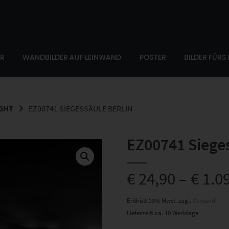
ER
WANDBILDER AUF LEINWAND
POSTER
BILDER FÜRS
IGHT
EZ00741 SIEGESSÄULE BERLIN
EZ00741 Sieges
€
24,90
–
€
1.0
Enthält 19% Mwst.
zzgl.
Versand
Lieferzeit: ca. 10 Werktage