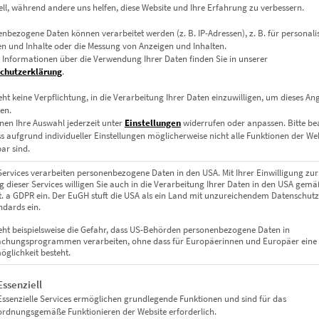
ell, während andere uns helfen, diese Website und Ihre Erfahrung zu verbessern.
: „Siegessäule Berlin“ zeigt die berühmte Berliner Goldelse in e
wird von roten und gelben Lichtspuren umflossen – ein visuelles Sy
nbezogene Daten können verarbeitet werden (z. B. IP-Adressen), z. B. für personalis
n und Inhalte oder die Messung von Anzeigen und Inhalten.
 Dynamik
 Informationen über die Verwendung Ihrer Daten finden Sie in unserer
chutzerklärung
.
stätisch über dem Verkehrsgeschehen. Die Langzeitbelichtung tran
eht keine Verpflichtung, in die Verarbeitung Ihrer Daten einzuwilligen, um dieses An
en.
nder Kreisverkehr aus Energie. Das Schwarzweiß der Stadt kontrast
nen Ihre Auswahl jederzeit unter
Einstellungen
widerrufen oder anpassen.
Bitte b
ss aufgrund individueller Einstellungen möglicherweise nicht alle Funktionen der We
ar sind.
Services verarbeiten personenbezogene Daten in den USA. Mit Ihrer Einwilligung zur
en:
 dieser Services willigen Sie auch in die Verarbeitung Ihrer Daten in den USA gemäß
lit. a GDPR ein. Der EuGH stuft die USA als ein Land mit unzureichendem Datenschut
dards ein.
eht beispielsweise die Gefahr, dass US-Behörden personenbezogene Daten in
arkem Acrylglas
chungsprogrammen verarbeiten, ohne dass für Europäerinnen und Europäer eine
ern
glichkeit besteht.
adtliebhaber
gt eine Liste der Service-Gruppen, für die eine Einwilligung erteil
Essenziell
Essenzielle Services ermöglichen grundlegende Funktionen und sind für das
ordnungsgemäße Funktionieren der Website erforderlich.