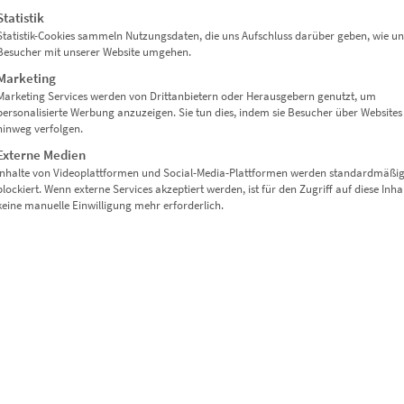
Statistik
Statistik-Cookies sammeln Nutzungsdaten, die uns Aufschluss darüber geben, wie un
Besucher mit unserer Website umgehen.
os
Marketing
Marketing Services werden von Drittanbietern oder Herausgebern genutzt, um
personalisierte Werbung anzuzeigen. Sie tun dies, indem sie Besucher über Websites
hinweg verfolgen.
Externe Medien
Inhalte von Videoplattformen und Social-Media-Plattformen werden standardmäßi
blockiert. Wenn externe Services akzeptiert werden, ist für den Zugriff auf diese Inha
keine manuelle Einwilligung mehr erforderlich.
chen