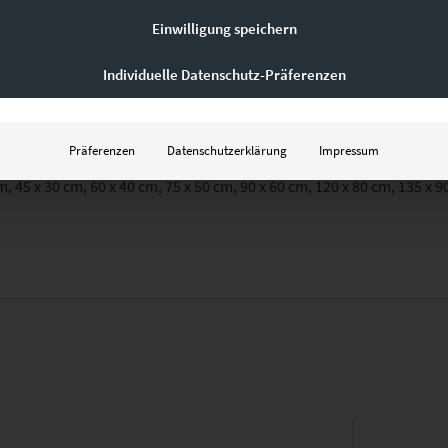
Einwilligung speichern
Individuelle Datenschutz-Präferenzen
Präferenzen
Datenschutzerklärung
Impressum
Leinwand auf Keilrahmen, Acrylglas
m, 45 x 30 cm, 60 x 40 cm, 75 x 50 cm, 90 x 60 cm, 120 x 80 cm, 135 x 