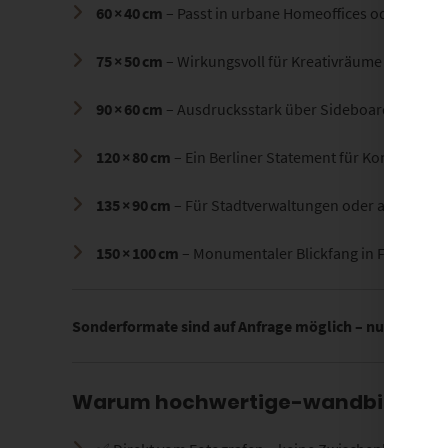
60 × 40 cm
– Passt in urbane Homeoffices oder Hotelf
75 × 50 cm
– Wirkungsvoll für Kreativräume oder Lo
90 × 60 cm
– Ausdrucksstark über Sideboards oder 
120 × 80 cm
– Ein Berliner Statement für Konferenz
135 × 90 cm
– Für Stadtverwaltungen oder architekt
150 × 100 cm
– Monumentaler Blickfang in Foyers o
Sonderformate sind auf Anfrage möglich – nutze dazu 
Warum hochwertige-wandbilder.d