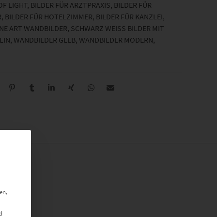
OF LIGHT
,
BILDER FÜR ARZTPRAXIS
,
BILDER FÜR
R
,
BILDER FÜR HOTELZIMMER
,
BILDER FÜR KANZLEI
,
INE ART WANDBILDER
,
SCHWARZ WEISS BILDER MIT F
LIN
,
WANDBILDER GELB
,
WANDBILDER MODERN
,
en,
d