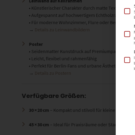
Leinwand auf Keilrahmen
• Künstlerischer Charakter durch matte Textur
• Aufgespannt auf hochwertigem Echtholzrahmen
• Für moderne Wohnzimmer, Flure oder Berliner Bür
→
Details zu Leinwandbildern
Poster
• Seidenmatter Kunstdruck auf Premiumpapier
• Leicht, flexibel und rahmenfähig
• Perfekt für Berlin-Fans und urbane Ästheten
→
Details zu Postern
Verfügbare Größen:
30 × 20 cm
– Kompakt und stilvoll für kleine Wandflä
45 × 30 cm
– Ideal für Praxisräume oder Stadtbüros