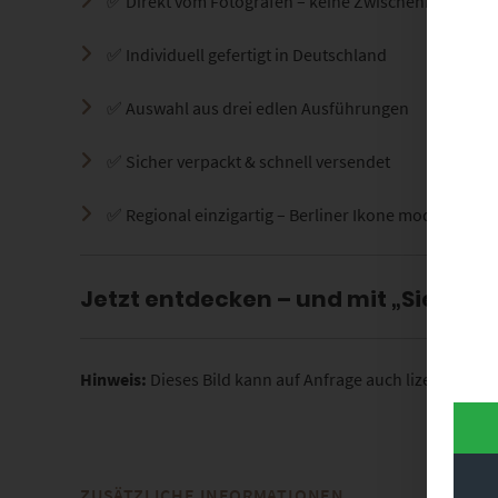
✅ Direkt vom Fotografen – keine Zwischenhändler
✅ Individuell gefertigt in Deutschland
✅ Auswahl aus drei edlen Ausführungen
✅ Sicher verpackt & schnell versendet
✅ Regional einzigartig – Berliner Ikone modern inter
Jetzt entdecken – und mit „Siegessä
Hinweis:
Dieses Bild kann auf Anfrage auch lizenziert 
ZUSÄTZLICHE INFORMATIONEN