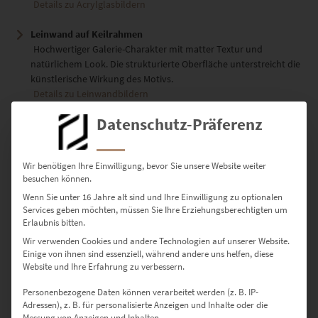
Details zu Acrylglasbildern
Leinwand auf Keilrahmen
Hochwertiger Galerie-Charakter mit matter Textur und
natürlichem Look. Die strukturierte Oberfläche unterstreicht die
künstlerische Wirkung des Motivs.
Details zu Leinwandbildern
Datenschutz-Präferenz
Poster
Seidenmatter Premiumdruck auf stabilem Fine-Art-Papier.
Flexibel einsetzbar – ideal für moderne Interiors oder als
Wir benötigen Ihre Einwilligung, bevor Sie unsere Website weiter
stilvolles Geschenk.
besuchen können.
Details zu Postern
Wenn Sie unter 16 Jahre alt sind und Ihre Einwilligung zu optionalen
Services geben möchten, müssen Sie Ihre Erziehungsberechtigten um
Erlaubnis bitten.
Verfügbare Größen mit
Wir verwenden Cookies und andere Technologien auf unserer Website.
Nutzungsempfehlung
Einige von ihnen sind essenziell, während andere uns helfen, diese
Website und Ihre Erfahrung zu verbessern.
30 × 20 cm – Für kleine Wandflächen oder stilvolle Akzente im
Personenbezogene Daten können verarbeitet werden (z. B. IP-
Flur
Adressen), z. B. für personalisierte Anzeigen und Inhalte oder die
Messung von Anzeigen und Inhalten.