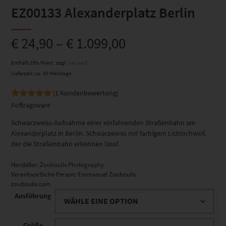
EZ00133 Alexanderplatz Berlin
€
24,90
–
€
1.099,00
Enthält 19% Mwst.
zzgl.
Versand
Lieferzeit: ca. 10 Werktage
(
1
Kundenbewertung)
Bewertet mit
1
Auftragsware
5.00
von 5,
basierend
Schwarzweiss-Aufnahme einer einfahrenden Straßenbahn am
auf
Kundenbewertung
Alexanderplatz in Berlin. Schwarzweiss mit farbigem Lichtschweif,
der die Straßenbahn erkennen lässt
Hersteller:
Zouboulis Photography
Verantwortliche Person:
Emmanuel Zouboulis
zouboulis.com
Ausführung
Größe