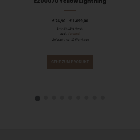
EZ00070 Yellow Lightning
€
24,90
–
€
1.099,00
Enthält 19% Mwst.
zzgl.
Versand
Lieferzeit: ca. 10 Werktage
GEHE ZUM PRODUKT