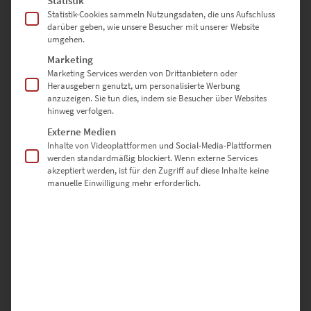
Statistik
50 × 50 cm – Harmonisch und präsent auf strukturierten
Statistik-Cookies sammeln Nutzungsdaten, die uns Aufschluss
Wandflächen
darüber geben, wie unsere Besucher mit unserer Website
umgehen.
60 × 60 cm – Für urbane Statements mit ausgewogenem Format
Marketing
Marketing Services werden von Drittanbietern oder
70 × 70 cm – Elegant im modernen Treppenaufgang oder
Herausgebern genutzt, um personalisierte Werbung
offenen Wohnküchen
anzuzeigen. Sie tun dies, indem sie Besucher über Websites
hinweg verfolgen.
80 × 80 cm – Für designorientierte Büros mit Stil
Externe Medien
Inhalte von Videoplattformen und Social-Media-Plattformen
90 × 90 cm – Quadratische Größe für architektonisch
werden standardmäßig blockiert. Wenn externe Services
durchdachte Innenräume
akzeptiert werden, ist für den Zugriff auf diese Inhalte keine
manuelle Einwilligung mehr erforderlich.
100 × 100 cm – Perfekt für minimalistische Interiors mit
maximaler Wirkung
Sonderformate sind auf Anfrage möglich – nutze dazu einfach
unser
Kontaktformular