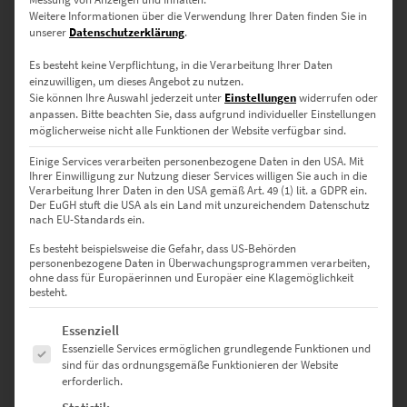
45 × 30 cm – Perfekt für Wartebereiche mit begrenztem Platz
Weitere Informationen über die Verwendung Ihrer Daten finden Sie in
unserer
Datenschutzerklärung
.
60 × 40 cm – Ideal als modernes Highlight in hellen Praxen
Es besteht keine Verpflichtung, in die Verarbeitung Ihrer Daten
einzuwilligen, um dieses Angebot zu nutzen.
75 × 50 cm – Für Konferenzräume oder Empfangsbereiche mit
Sie können Ihre Auswahl jederzeit unter
Einstellungen
widerrufen oder
Anspruch
anpassen.
Bitte beachten Sie, dass aufgrund individueller Einstellungen
möglicherweise nicht alle Funktionen der Website verfügbar sind.
90 × 60 cm – Wirkt ausdrucksstark in Beratungsbüros oder
Einige Services verarbeiten personenbezogene Daten in den USA. Mit
Notariaten
Ihrer Einwilligung zur Nutzung dieser Services willigen Sie auch in die
Verarbeitung Ihrer Daten in den USA gemäß Art. 49 (1) lit. a GDPR ein.
Der EuGH stuft die USA als ein Land mit unzureichendem Datenschutz
120 × 80 cm – Ein Blickfang für architektonisch klare Hotel-
nach EU-Standards ein.
Lounges
Es besteht beispielsweise die Gefahr, dass US-Behörden
135 × 90 cm – Für offene Räume mit Galerie-Flair
personenbezogene Daten in Überwachungsprogrammen verarbeiten,
ohne dass für Europäerinnen und Europäer eine Klagemöglichkeit
besteht.
150 × 100 cm – Statement-Größe für großzügige Empfangshallen
oder moderne Großraumbüros
Es folgt eine Liste der Service-Gruppen, für die eine Einwilligung erte
Essenziell
Essenzielle Services ermöglichen grundlegende Funktionen und
40 × 40 cm – Quadratisch, prägnant – ideal für stilvolle
sind für das ordnungsgemäße Funktionieren der Website
Eingangsbereiche
erforderlich.