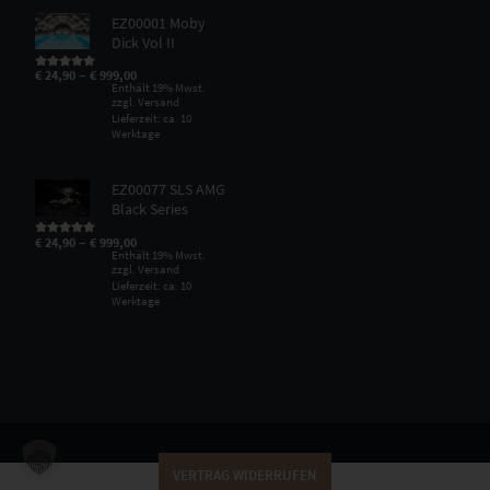
EZ00001 Moby
Dick Vol II
–
€
24,90
€
999,00
Bewertet mit
5.00
von 5
Enthält 19% Mwst.
zzgl.
Versand
Lieferzeit: ca. 10
Werktage
EZ00077 SLS AMG
Black Series
–
€
24,90
€
999,00
Bewertet mit
5.00
von 5
Enthält 19% Mwst.
zzgl.
Versand
Lieferzeit: ca. 10
Werktage
VERTRAG WIDERRUFEN