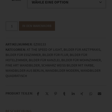
EZ00133
IN DEN WARENKORB
Alexanderplatz
Berlin
Menge
ARTIKELNUMMER:
EZ00133
KATEGORIEN:
AT THE SPEED OF LIGHT
,
BILDER FÜR ARZTPRAXIS
,
BILDER FÜR ESSZIMMER
,
BILDER FÜR FLUR
,
BILDER FÜR
HOTELZIMMER
,
BILDER FÜR KANZLEI
,
BILDER FÜR WOHNZIMMER
,
FINE ART WANDBILDER
,
SCHWARZ WEISS BILDER MIT FARBE
,
WANDBILDER AUS BERLIN
,
WANDBILDER MODERN
,
WANDBILDER
QUADRATISCH
PRODUKT TEILEN:
BESCHREIBUNG