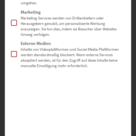
umgehen.
Marketing
Marketing Services werden von Drittanbietern oder
Herausgebern genutzt, um personalisierte Werbung
anzuzeigen. Sie tun dies, indem sie Besucher über Websites
hinweg verfolgen.
Berliner Siegessäule als Poster bestellen
Externe Medien
Inhalte von Videoplattformen und Social-Media-Plattformen
€
49,90
werden standardmäßig blockiert. Wenn externe Services
Enthält 19% Mwst.
akzeptiert werden, ist für den Zugriff auf diese Inhalte keine
zzgl.
Versand
manuelle Einwilligung mehr erforderlich.
Lieferzeit: ca. 10 Werktage
Dieses Produkt weist mehrere Varianten auf. Die Optionen können auf der Produktseite gewählt werden