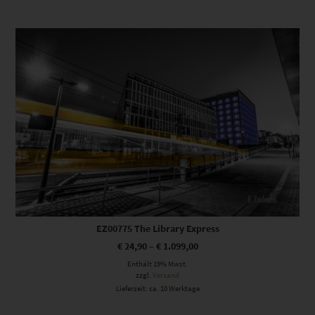
Dieses Produkt weist mehrere Varianten auf. Die Optionen können auf der Produktseite gewählt werden
EZ00775 The Library Express
€
24,90
–
€
1.099,00
Enthält 19% Mwst.
zzgl.
Versand
Lieferzeit: ca. 10 Werktage