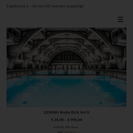
Nach
Ergebnisse 1 – 24 von 397 werden angezeigt
Beliebtheit
sortiert
Dieses Produkt weist mehrere Varianten auf. Die Optionen können auf der Produktseite gewählt werden
EZ00001 Moby Dick Vol II
€
24,90
–
€
999,00
Enthält 19% Mwst.
zzgl.
Versand