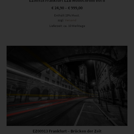
EZ00918 Frankfurt EZB Monochrom Vol II
€
24,90
–
€
999,00
Enthält 19% Mwst.
zzgl.
Versand
Lieferzeit: ca. 10 Werktage
Dieses Produkt weist mehrere Varianten auf. Die Optionen können auf der Produktseite gewählt werden
EZ00913 Frankfurt – Brücken der Zeit