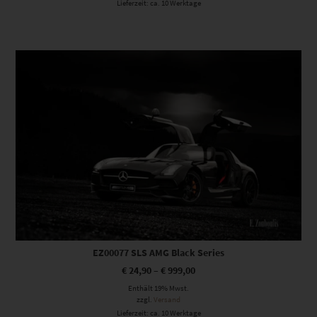
Lieferzeit: ca. 10 Werktage
Dieses Produkt weist mehrere Varianten auf. Die Optionen können auf der Produktseite gewählt werden
EZ00077 SLS AMG Black Series
€
24,90
–
€
999,00
Enthält 19% Mwst.
zzgl.
Versand
Lieferzeit: ca. 10 Werktage