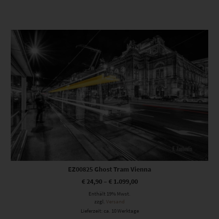
Dieses Produkt weist mehrere Varianten auf. Die Optionen können auf der Produktseite gewählt werden
EZ00825 Ghost Tram Vienna
€
24,90
–
€
1.099,00
Enthält 19% Mwst.
zzgl.
Versand
Lieferzeit: ca. 10 Werktage