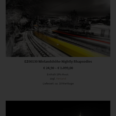
EZ00130 Wielandshöhe Nightly Rhapsodies
€
24,90
–
€
1.099,00
Enthält 19% Mwst.
zzgl.
Versand
Lieferzeit: ca. 10 Werktage
Dieses Produkt weist mehrere Varianten auf. Die Optionen können auf der Produktseite gewählt werden