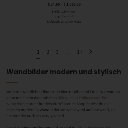
€
24,90
–
€
1.099,00
Enthält 19% Mwst.
zzgl.
Versand
Lieferzeit: ca. 10 Werktage
1
2
3
…
17
Wandbilder modern und stylisch
Moderne Wandbilder findest du hier in Hülle und Fülle. Wie wäre es
denn mit einem dynamischen
Bild deiner Lieblingsstadt fürs
Wohnzimmer
oder für dein Büro? Hier im Shop findest du die
meisten modernen Wandbilder Motive sowohl auf Leinwand, als
Poster oder auch als Acrylglasbild.
Positive Stimmung kommt auf, sobald du die Fotos siehst. Sie