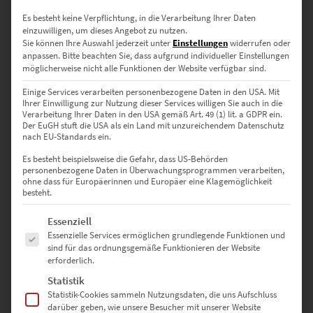
Es besteht keine Verpflichtung, in die Verarbeitung Ihrer Daten
einzuwilligen, um dieses Angebot zu nutzen.
Sie können Ihre Auswahl jederzeit unter
Einstellungen
widerrufen oder
anpassen.
Bitte beachten Sie, dass aufgrund individueller Einstellungen
möglicherweise nicht alle Funktionen der Website verfügbar sind.
Einige Services verarbeiten personenbezogene Daten in den USA. Mit
Ihrer Einwilligung zur Nutzung dieser Services willigen Sie auch in die
EZ00997 Taunusturm Frankfurt
Verarbeitung Ihrer Daten in den USA gemäß Art. 49 (1) lit. a GDPR ein.
€
24,90
–
€
999,00
Der EuGH stuft die USA als ein Land mit unzureichendem Datenschutz
nach EU-Standards ein.
Enthält 19% Mwst.
zzgl.
Versand
Es besteht beispielsweise die Gefahr, dass US-Behörden
Lieferzeit: ca. 10 Werktage
personenbezogene Daten in Überwachungsprogrammen verarbeiten,
ohne dass für Europäerinnen und Europäer eine Klagemöglichkeit
besteht.
Es folgt eine Liste der Service-Gruppen, für die eine Einwilligung erte
Essenziell
Essenzielle Services ermöglichen grundlegende Funktionen und
sind für das ordnungsgemäße Funktionieren der Website
erforderlich.
Statistik
Statistik-Cookies sammeln Nutzungsdaten, die uns Aufschluss
darüber geben, wie unsere Besucher mit unserer Website