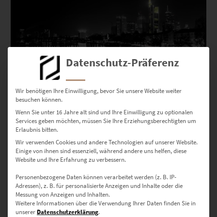
Datenschutz-Präferenz
EZ00114 Frankfurt Skyline Panorama
€
69,90
–
€
689,00
Wir benötigen Ihre Einwilligung, bevor Sie unsere Website weiter
besuchen können.
Enthält 19% Mwst.
zzgl.
Versand
Wenn Sie unter 16 Jahre alt sind und Ihre Einwilligung zu optionalen
Lieferzeit: ca. 10 Werktage
Services geben möchten, müssen Sie Ihre Erziehungsberechtigten um
Erlaubnis bitten.
Wir verwenden Cookies und andere Technologien auf unserer Website.
Dieses Produkt weist mehrere Varianten auf. Die Optionen können auf der Produktseite gewählt werden
Einige von ihnen sind essenziell, während andere uns helfen, diese
Website und Ihre Erfahrung zu verbessern.
Personenbezogene Daten können verarbeitet werden (z. B. IP-
Adressen), z. B. für personalisierte Anzeigen und Inhalte oder die
Messung von Anzeigen und Inhalten.
Weitere Informationen über die Verwendung Ihrer Daten finden Sie in
unserer
Datenschutzerklärung
.