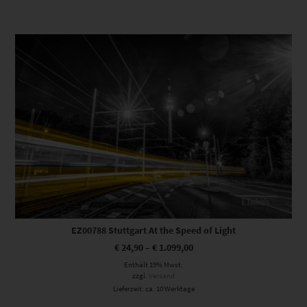
Dieses Produkt weist mehrere Varianten auf. Die Optionen können auf der Produktseite gewählt werden
EZ00788 Stuttgart At the Speed of Light
€
24,90
–
€
1.099,00
Enthält 19% Mwst.
zzgl.
Versand
Lieferzeit: ca. 10 Werktage