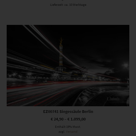
Lieferzeit: ca. 10 Werktage
Dieses Produkt weist mehrere Varianten auf. Die Optionen können auf der Produktseite gewählt werden
EZ00741 Siegessäule Berlin
€
24,90
–
€
1.099,00
Enthält 19% Mwst.
zzgl.
Versand