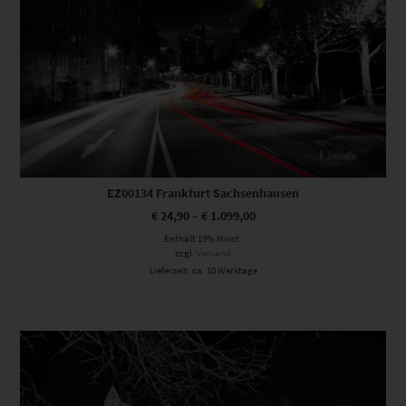
EZ00134 Frankfurt Sachsenhausen
€
24,90
–
€
1.099,00
Enthält 19% Mwst.
zzgl.
Versand
Lieferzeit: ca. 10 Werktage
Dieses Produkt weist mehrere Varianten auf. Die Optionen können auf der Produktseite gewählt werden