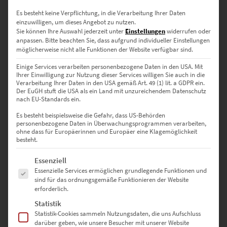
Es besteht keine Verpflichtung, in die Verarbeitung Ihrer Daten
einzuwilligen, um dieses Angebot zu nutzen.
Sie können Ihre Auswahl jederzeit unter
Einstellungen
widerrufen oder
anpassen.
Bitte beachten Sie, dass aufgrund individueller Einstellungen
möglicherweise nicht alle Funktionen der Website verfügbar sind.
Einige Services verarbeiten personenbezogene Daten in den USA. Mit
Ihrer Einwilligung zur Nutzung dieser Services willigen Sie auch in die
Verarbeitung Ihrer Daten in den USA gemäß Art. 49 (1) lit. a GDPR ein.
Der EuGH stuft die USA als ein Land mit unzureichendem Datenschutz
EZ01045 Holzgerlingen At the Speed of Light Vol IV
nach EU-Standards ein.
€
24,90
–
€
1.099,00
Es besteht beispielsweise die Gefahr, dass US-Behörden
Enthält 19% Mwst.
personenbezogene Daten in Überwachungsprogrammen verarbeiten,
zzgl.
Versand
ohne dass für Europäerinnen und Europäer eine Klagemöglichkeit
Lieferzeit: ca. 10 Werktage
besteht.
Es folgt eine Liste der Service-Gruppen, für die eine Einwilligung erte
Essenziell
Dieses Produkt weist mehrere Varianten auf. Die Optionen können auf der Produktseite gewählt werden
Essenzielle Services ermöglichen grundlegende Funktionen und
sind für das ordnungsgemäße Funktionieren der Website
erforderlich.
Statistik
Statistik-Cookies sammeln Nutzungsdaten, die uns Aufschluss
darüber geben, wie unsere Besucher mit unserer Website