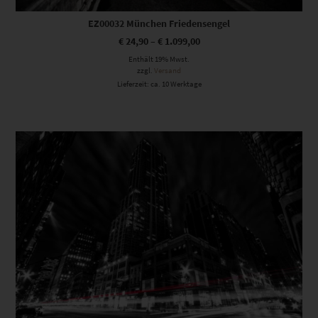
EZ00032 München Friedensengel
€
24,90
–
€
1.099,00
Enthält 19% Mwst.
zzgl.
Versand
Lieferzeit: ca. 10 Werktage
Dieses Produkt weist mehrere Varianten auf. Die Optionen können auf der Produktseite gewählt werden