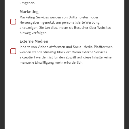
umgehen.
Marketing
Marketing Services werden von Drittanbietern oder
Herausgebern genutzt, um personalisierte Werbung
anzuzeigen. Sie tun dies, indem sie Besucher über Websites
hinweg verfolgen.
Externe Medien
Inhalte von Videoplattformen und Social-Media-Plattformen
EZ00999 Smaug
werden standardmäßig blockiert. Wenn externe Services
€
24,90
–
€
1.099,00
akzeptiert werden, ist für den Zugriff auf diese Inhalte keine
manuelle Einwilligung mehr erforderlich.
Enthält 19% Mwst.
zzgl.
Versand
Lieferzeit: ca. 10 Werktage
Dieses Produkt weist mehrere Varianten auf. Die Optionen können auf der Produktseite gewählt werden