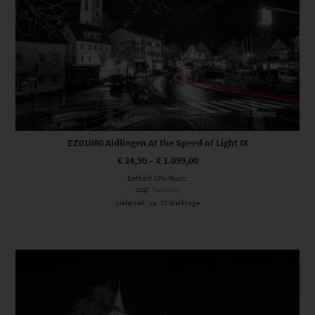
EZ01080 Aidlingen At the Speed of Light IX
€
24,90
–
€
1.099,00
Enthält 19% Mwst.
zzgl.
Versand
Lieferzeit: ca. 10 Werktage
Dieses Produkt weist mehrere Varianten auf. Die Optionen können auf der Produktseite gewählt werden