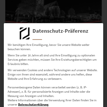
Datenschutz-Präferenz
Wir benötigen Ihre Einwilligung, bevor Sie unsere Website weiter
EZ01048 Holzgerlingen At the Speed of Light Vol VII
besuchen können.
€
24,90
–
€
1.099,00
Wenn Sie unter 16 Jahre alt sind und Ihre Einwilligung zu optionalen
Enthält 19% Mwst.
Services geben möchten, müssen Sie Ihre Erziehungsberechtigten um
zzgl.
Versand
Erlaubnis bitten.
Lieferzeit: ca. 10 Werktage
Wir verwenden Cookies und andere Technologien auf unserer Website.
Einige von ihnen sind essenziell, während andere uns helfen, diese
Website und Ihre Erfahrung zu verbessern.
Dieses Produkt weist mehrere Varianten auf. Die Optionen können auf der Produktseite gewählt werden
Personenbezogene Daten können verarbeitet werden (z. B. IP-
Adressen), z. B. für personalisierte Anzeigen und Inhalte oder die
Messung von Anzeigen und Inhalten.
Weitere Informationen über die Verwendung Ihrer Daten finden Sie in
unserer
Datenschutzerklärung
.