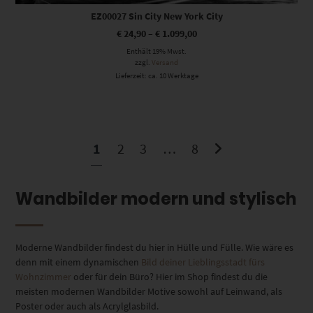
EZ00027 Sin City New York City
€
24,90
–
€
1.099,00
Enthält 19% Mwst.
zzgl.
Versand
Lieferzeit: ca. 10 Werktage
1
2
3
…
8
Wandbilder modern und stylisch
Moderne Wandbilder findest du hier in Hülle und Fülle. Wie wäre es
denn mit einem dynamischen
Bild deiner Lieblingsstadt fürs
Wohnzimmer
oder für dein Büro? Hier im Shop findest du die
meisten modernen Wandbilder Motive sowohl auf Leinwand, als
Poster oder auch als Acrylglasbild.