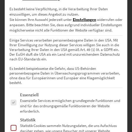
▪ 150 × 100 cm – Für maximale visuelle Präsenz
Es besteht keine Verpflichtung, in die Verarbeitung Ihrer Daten
einzuwilligen, um dieses Angebot zu nutzen.
🔹 Noch größer gewünscht? Nutze einfach unser
Kontaktformular
Sie können Ihre Auswahl jederzeit unter
Einstellungen
widerrufen oder
für Sonderformate – wir helfen dir gerne weiter.
anpassen.
Bitte beachten Sie, dass aufgrund individueller Einstellungen
möglicherweise nicht alle Funktionen der Website verfügbar sind.
Einige Services verarbeiten personenbezogene Daten in den USA. Mit
Deine Vorteile auf Hochwertige-
Ihrer Einwilligung zur Nutzung dieser Services willigen Sie auch in die
Verarbeitung Ihrer Daten in den USA gemäß Art. 49 (1) lit. a GDPR ein.
Wandbilder.de
Der EuGH stuft die USA als ein Land mit unzureichendem Datenschutz
nach EU-Standards ein.
✅ Exklusive Motive & hochwertige Drucktechnik
Es besteht beispielsweise die Gefahr, dass US-Behörden
✅ 3 edle Varianten & viele Größen wählbar
personenbezogene Daten in Überwachungsprogrammen verarbeiten,
ohne dass für Europäerinnen und Europäer eine Klagemöglichkeit
✅ Direkt aufhängefertig geliefert
besteht.
✅ Ideal für Wohnen, Büro, Praxis oder als Geschenk
✅ Sichere & schnelle Lieferung
Es folgt eine Liste der Service-Gruppen, für die eine Einwilligung erte
Essenziell
Essenzielle Services ermöglichen grundlegende Funktionen und
sind für das ordnungsgemäße Funktionieren der Website
Hol dir den Konrad-Adenauer-Platz At the Speed of Light – für
erforderlich.
urbanes Flair mit grafischer Präzision und leuchtender Energie.
Statistik
Statistik-Cookies sammeln Nutzungsdaten, die uns Aufschluss
darüber geben, wie unsere Besucher mit unserer Website