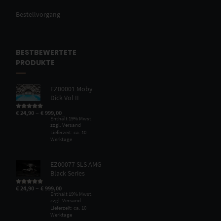
Bestellvorgang
BESTBEWERTETE
PRODUKTE
EZ00001 Moby
Dick Vol II
–
€
24,90
€
999,00
Bewertet mit
5.00
von 5
Enthält 19% Mwst.
zzgl.
Versand
Lieferzeit: ca. 10
Werktage
EZ00077 SLS AMG
Black Series
–
€
24,90
€
999,00
Bewertet mit
5.00
von 5
Enthält 19% Mwst.
zzgl.
Versand
Lieferzeit: ca. 10
Werktage