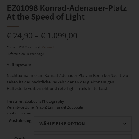
EZ01098 Konrad-Adenauer-Platz
At the Speed of Light
€
24,90
–
€
1.099,00
Enthält 19% Mwst.
zzgl.
Versand
Lieferzeit: ca. 10 Werktage
Auftragsware
Nachtaufnahme am Konrad-Adenauer-Platz in Bonn bei Nacht. Zu
sehen ist der nächtliche Verkehr, der an der gleichnamigen
Haltestelle vorbeizieht und rote Light Trails hinterlässt
Hersteller:
Zouboulis Photography
Verantwortliche Person:
Emmanuel Zouboulis
zouboulis.com
Ausführung
Größe