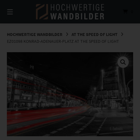
Springe
zum
0
Inhalt
HOCHWERTIGE WANDBILDER
AT THE SPEED OF LIGHT
EZ01098 KONRAD-ADENAUER-PLATZ AT THE SPEED OF LIGHT