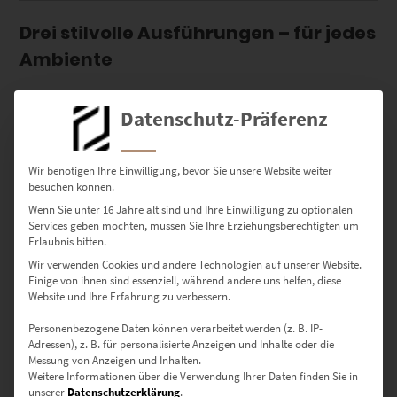
Drei stilvolle Ausführungen – für jedes
Ambiente
✔
Acrylglas
– Edler Glanz, starke Farben, faszinierende
Datenschutz-Präferenz
Tiefenwirkung
✔
Leinwand
– Klassisch, warm & kunstvoll mit natürlicher Textur
✔
Poster
– Seidenmatt & flexibel für kreative Rahmungen
Wir benötigen Ihre Einwilligung, bevor Sie unsere Website weiter
besuchen können.
Wenn Sie unter 16 Jahre alt sind und Ihre Einwilligung zu optionalen
Erhältliche Größen – von dezent bis
Services geben möchten, müssen Sie Ihre Erziehungsberechtigten um
eindrucksvoll
Erlaubnis bitten.
Wir verwenden Cookies und andere Technologien auf unserer Website.
Einige von ihnen sind essenziell, während andere uns helfen, diese
▪ 30 × 20 cm – Für kleine Flächen & Bilderwände
Website und Ihre Erfahrung zu verbessern.
▪ 45 × 30 cm – Perfekt für Flure & Küchen
▪ 60 × 40 cm – Für Wohnbereiche & Büros
Personenbezogene Daten können verarbeitet werden (z. B. IP-
▪ 75 × 50 cm – Beliebt über Konsolen oder Sideboards
Adressen), z. B. für personalisierte Anzeigen und Inhalte oder die
▪ 90 × 60 cm – Ideal für zentrale Wände
Messung von Anzeigen und Inhalten.
▪ 120 × 80 cm – Ein Hingucker im Wohnzimmer oder der Praxis
Weitere Informationen über die Verwendung Ihrer Daten finden Sie in
unserer
Datenschutzerklärung
.
▪ 135 × 90 cm – Ausdrucksstarke Galeriegröße