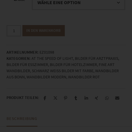
EZ01098
IN DEN WARENKORB
Konrad-
Adenauer-
Platz
ARTIKELNUMMER:
EZ01098
At
KATEGORIEN:
AT THE SPEED OF LIGHT
,
BILDER FÜR ARZTPRAXIS
,
the
BILDER FÜR ESSZIMMER
,
BILDER FÜR HOTELZIMMER
,
FINE ART
Speed
WANDBILDER
,
SCHWARZ WEISS BILDER MIT FARBE
,
WANDBILDER
of
AUS BONN
,
WANDBILDER MODERN
,
WANDBILDER ROT
Light
Menge
PRODUKT TEILEN:
BESCHREIBUNG