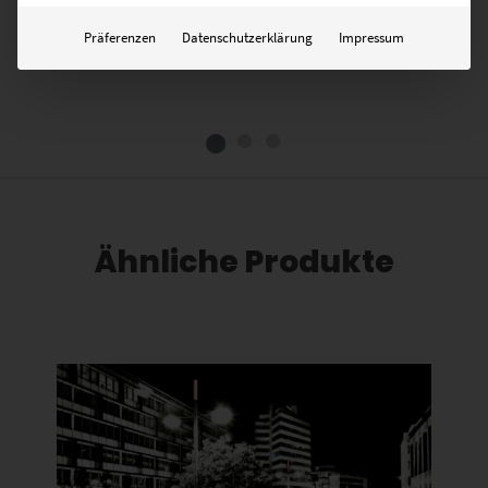
GEHE ZUM PRODUKT
Präferenzen
Datenschutzerklärung
Impressum
Ähnliche Produkte
Dieses Produkt weist mehrere Varianten auf. Die Optionen können auf der Produktseite gewählt werden