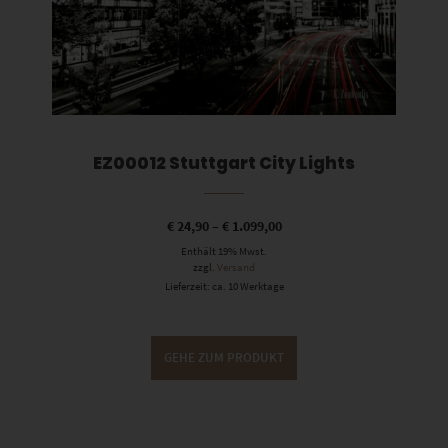
EZ00012 Stuttgart City Lights
€
24,90
–
€
1.099,00
Enthält 19% Mwst.
zzgl.
Versand
Lieferzeit: ca. 10 Werktage
GEHE ZUM PRODUKT