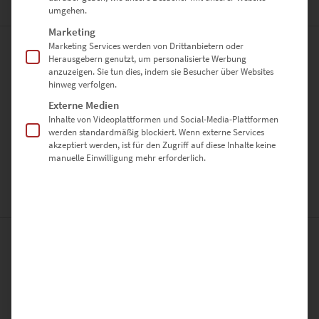
ZUSÄTZLICHE INFORMATIONEN
umgehen.
Marketing
Marketing Services werden von Drittanbietern oder
PRODUKT BESONDERHEITEN
Herausgebern genutzt, um personalisierte Werbung
anzuzeigen. Sie tun dies, indem sie Besucher über Websites
hinweg verfolgen.
AUSFÜHRUNG
Externe Medien
Poster, Leinwand auf Keilrahmen, Acrylglas
Inhalte von Videoplattformen und Social-Media-Plattformen
GRÖSSE
werden standardmäßig blockiert. Wenn externe Services
akzeptiert werden, ist für den Zugriff auf diese Inhalte keine
30 x 20 cm, 45 x 30 cm, 60 x 40 cm, 75 x 50 cm, 90 x 60 cm, 120 x 80
manuelle Einwilligung mehr erforderlich.
cm, 135 x 90 cm, 150 x 100 cm
BEWERTUNGEN (0)
0
0
Bewertungen
0