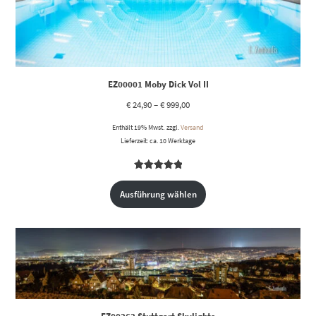
EZ00001 Moby Dick Vol II
€
24,90
–
€
999,00
Enthält 19% Mwst.
zzgl.
Versand
Lieferzeit: ca. 10 Werktage
Bewertet
3
mit
5.00
Ausführung wählen
von 5,
basierend
auf
Kundenbewertungen