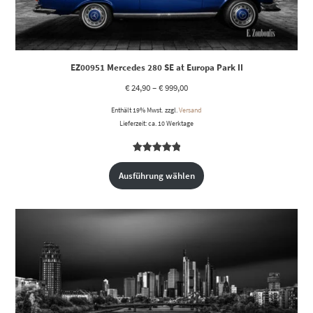
EZ00951 Mercedes 280 SE at Europa Park II
€
24,90
–
€
999,00
Enthält 19% Mwst.
zzgl.
Versand
Lieferzeit: ca. 10 Werktage
Bewertet
1
mit
5.00
Ausführung wählen
von 5,
basierend
auf
Kundenbewertung