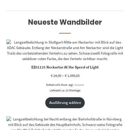
basierend
auf
Kundenbewertung
Neueste Wandbilder
EZ01125 Neckartor At the Speed of Light
€
24,90
–
€
1.099,00
Enthält 19% Mwst.
zzgl.
Versand
Lieferzeit: ca. 10 Werktage
Ausführung wählen