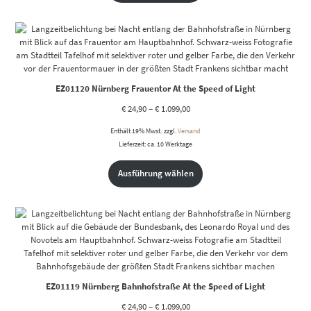
EZ01120 Nürnberg Frauentor At the Speed of Light
€
24,90
–
€
1.099,00
Enthält 19% Mwst.
zzgl.
Versand
Lieferzeit: ca. 10 Werktage
Ausführung wählen
EZ01119 Nürnberg Bahnhofstraße At the Speed of Light
€
24,90
–
€
1.099,00