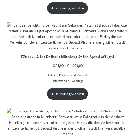
Ausführung wählen
EZ01123 Altes Rathaus Nürnberg At the Speed of Light
€
24,90
–
€
1.099,00
Enthält 19% Mwst.
zzgl.
Versand
Lieferzeit: ca. 10 Werktage
Ausführung wählen