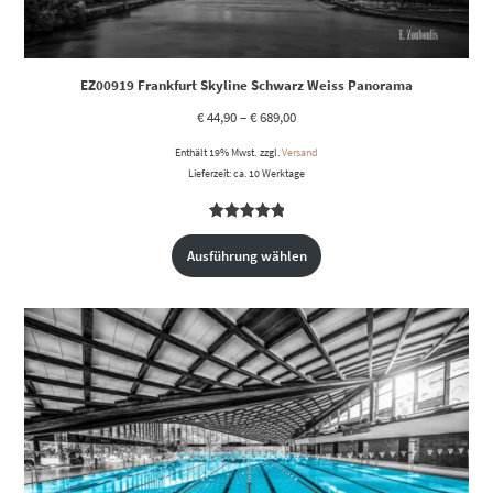
EZ00919 Frankfurt Skyline Schwarz Weiss Panorama
€
44,90
–
€
689,00
Enthält 19% Mwst.
zzgl.
Versand
Lieferzeit: ca. 10 Werktage
Bewertet
1
mit
5.00
Ausführung wählen
von 5,
basierend
auf
Kundenbewertung