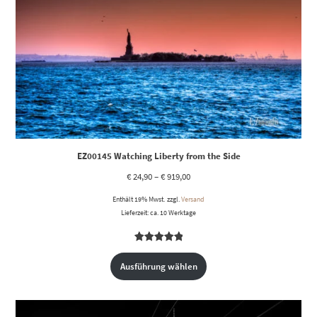
EZ00145 Watching Liberty from the Side
€
24,90
–
€
919,00
Enthält 19% Mwst.
zzgl.
Versand
Lieferzeit: ca. 10 Werktage
Bewertet
1
mit
5.00
Ausführung wählen
von 5,
basierend
auf