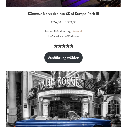
EZ00952 Mercedes 280 SE at Europa Park III
€
24,90
–
€
999,00
Enthält 19% Mwst.
zzgl.
Versand
Lieferzeit: ca. 10 Werktage
Bewertet
1
mit
5.00
Ausführung wählen
von 5,
basierend
auf
Kundenbewertung