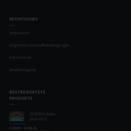
RECHTLICHES
Impressum
Allgemeine Geschäftsbedingungen
Datenschutz
Bestellvorgang
BESTBEWERTETE
PRODUKTE
EZ00001 Moby
Dick Vol II
–
€
24,90
€
999,00
Bewertet mit
5.00
von 5