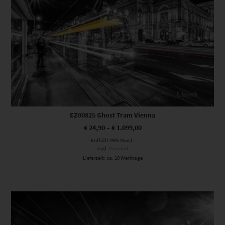
EZ00825 Ghost Tram Vienna
€
24,90
–
€
1.099,00
Enthält 19% Mwst.
zzgl.
Versand
Lieferzeit: ca. 10 Werktage
Dieses Produkt weist mehrere Varianten auf. Die Optionen können auf der Produktseite gewählt werden