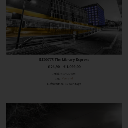
EZ00775 The Library Express
€
24,90
–
€
1.099,00
Enthält 19% Mwst.
zzgl.
Versand
Lieferzeit: ca. 10 Werktage
Dieses Produkt weist mehrere Varianten auf. Die Optionen können auf der Produktseite gewählt werden