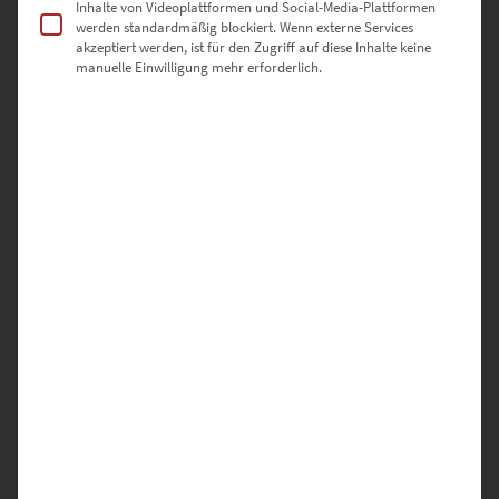
Inhalte von Videoplattformen und Social-Media-Plattformen
werden standardmäßig blockiert. Wenn externe Services
akzeptiert werden, ist für den Zugriff auf diese Inhalte keine
EZ00776 Pragsattel At the Speed of Light
manuelle Einwilligung mehr erforderlich.
€
24,90
–
€
1.099,00
Enthält 19% Mwst.
zzgl.
Versand
Lieferzeit: ca. 10 Werktage
Dieses Produkt weist mehrere Varianten auf. Die Optionen können auf der Produktseite gewählt werden