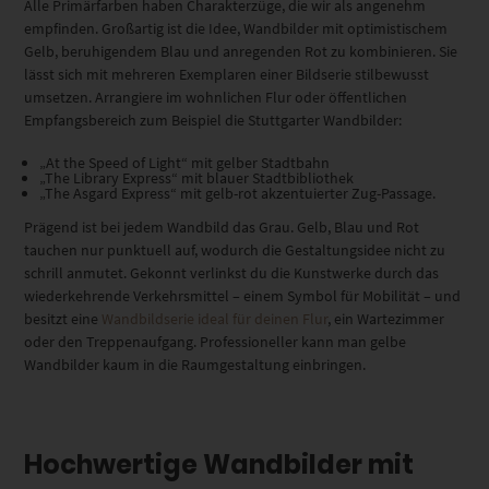
Alle Primärfarben haben Charakterzüge, die wir als angenehm
empfinden. Großartig ist die Idee, Wandbilder mit optimistischem
Gelb, beruhigendem Blau und anregenden Rot zu kombinieren. Sie
lässt sich mit mehreren Exemplaren einer Bildserie stilbewusst
umsetzen. Arrangiere im wohnlichen Flur oder öffentlichen
Empfangsbereich zum Beispiel die Stuttgarter Wandbilder:
„At the Speed of Light“ mit gelber Stadtbahn
„The Library Express“ mit blauer Stadtbibliothek
„The Asgard Express“ mit gelb-rot akzentuierter Zug-Passage.
Prägend ist bei jedem Wandbild das Grau. Gelb, Blau und Rot
tauchen nur punktuell auf, wodurch die Gestaltungsidee nicht zu
schrill anmutet. Gekonnt verlinkst du die Kunstwerke durch das
wiederkehrende Verkehrsmittel – einem Symbol für Mobilität – und
besitzt eine
Wandbildserie ideal für deinen Flur
, ein Wartezimmer
oder den Treppenaufgang. Professioneller kann man gelbe
Wandbilder kaum in die Raumgestaltung einbringen.
Hochwertige Wandbilder mit