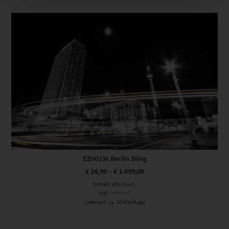
Dieses Produkt weist mehrere Varianten auf. Die Optionen können auf der Produktseite gewählt werden
EZ00236 Berlin Sling
€
24,90
–
€
1.099,00
Enthält 19% Mwst.
zzgl.
Versand
Lieferzeit: ca. 10 Werktage