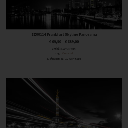
EZ00114 Frankfurt Skyline Panorama
€
69,90
–
€
689,00
Enthält 19% Mwst.
zzgl.
Versand
Lieferzeit: ca. 10 Werktage