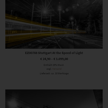
EZ00788 Stuttgart At the Speed of Light
€
24,90
–
€
1.099,00
Enthält 19% Mwst.
zzgl.
Versand
Lieferzeit: ca. 10 Werktage
Dieses Produkt weist mehrere Varianten auf. Die Optionen können auf der Produktseite gewählt werden