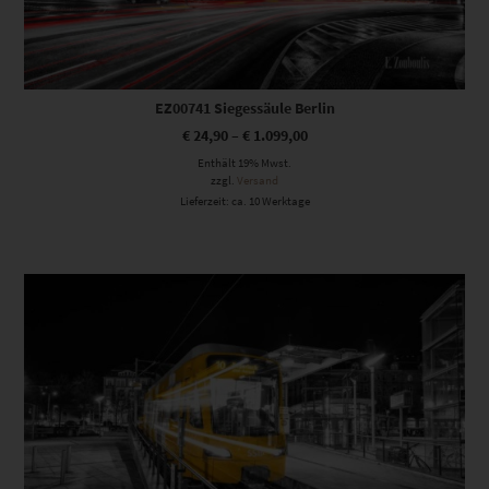
EZ00741 Siegessäule Berlin
€
24,90
–
€
1.099,00
Enthält 19% Mwst.
zzgl.
Versand
Lieferzeit: ca. 10 Werktage
Dieses Produkt weist mehrere Varianten auf. Die Optionen können auf der Produktseite gewählt werden