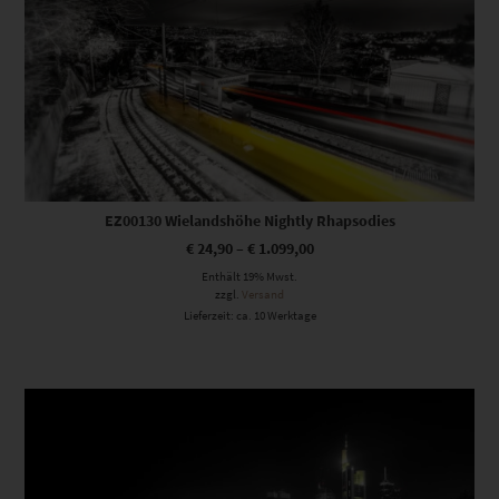
EZ00130 Wielandshöhe Nightly Rhapsodies
€
24,90
–
€
1.099,00
Enthält 19% Mwst.
zzgl.
Versand
Lieferzeit: ca. 10 Werktage
Dieses Produkt weist mehrere Varianten auf. Die Optionen können auf der Produktseite gewählt werden