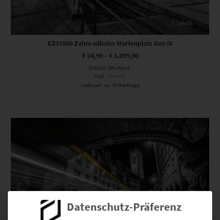
EZ01000 Zahnradbahn Marienplatz Gen IV
€
24,90
–
€
1.099,00
Enthält 19% Mwst.
zzgl.
Versand
Lieferzeit: ca. 10 Werktage
Dieses Produkt weist mehrere Varianten auf. Die Optionen können auf der Produktseite gewählt werden
Datenschutz-Präferenz