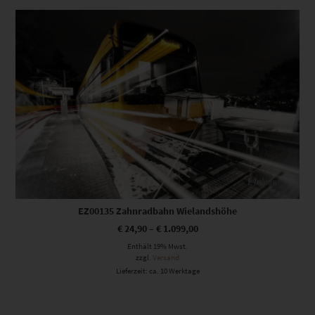
Dieses Produkt weist mehrere Varianten auf. Die Optionen können auf der Produktseite gewählt werden
EZ00135 Zahnradbahn Wielandshöhe
€
24,90
–
€
1.099,00
Enthält 19% Mwst.
zzgl.
Versand
Lieferzeit: ca. 10 Werktage