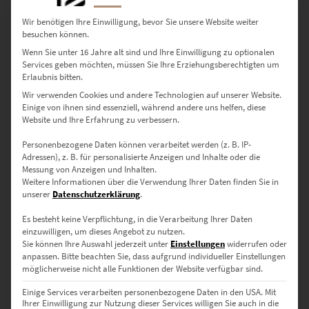
Wir benötigen Ihre Einwilligung, bevor Sie unsere Website weiter
besuchen können.
Wenn Sie unter 16 Jahre alt sind und Ihre Einwilligung zu optionalen
EZ00913 Frankfurt – Brücken der Zeit
Services geben möchten, müssen Sie Ihre Erziehungsberechtigten um
€
24,90
–
€
1.099,00
Erlaubnis bitten.
Enthält 19% Mwst.
Wir verwenden Cookies und andere Technologien auf unserer Website.
zzgl.
Versand
Einige von ihnen sind essenziell, während andere uns helfen, diese
Lieferzeit: ca. 10 Werktage
Website und Ihre Erfahrung zu verbessern.
Personenbezogene Daten können verarbeitet werden (z. B. IP-
Adressen), z. B. für personalisierte Anzeigen und Inhalte oder die
Dieses Produkt weist mehrere Varianten auf. Die Optionen können auf der Produktseite gewählt werden
Messung von Anzeigen und Inhalten.
Weitere Informationen über die Verwendung Ihrer Daten finden Sie in
unserer
Datenschutzerklärung
.
Es besteht keine Verpflichtung, in die Verarbeitung Ihrer Daten
einzuwilligen, um dieses Angebot zu nutzen.
Sie können Ihre Auswahl jederzeit unter
Einstellungen
widerrufen oder
anpassen.
Bitte beachten Sie, dass aufgrund individueller Einstellungen
möglicherweise nicht alle Funktionen der Website verfügbar sind.
Einige Services verarbeiten personenbezogene Daten in den USA. Mit
Ihrer Einwilligung zur Nutzung dieser Services willigen Sie auch in die