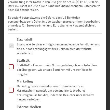
Verarbeitung Ihrer Daten in den USA gemäß Art. 49 (1) lit. a GDPR ein.
Der EuGH stuft die USA als ein Land mit unzureichendem Datenschutz
nach EU-Standards ein.
EZ00833 Prater Express
Es besteht beispielsweise die Gefahr, dass US-Behörden
personenbezogene Daten in Überwachungsprogrammen verarbeiten,
€
24,90
–
€
1.099,00
ohne dass für Europäerinnen und Europäer eine Klagemöglichkeit
Enthält 19% Mwst.
besteht.
zzgl.
Versand
Lieferzeit: ca. 10 Werktage
Es folgt eine Liste der Service-Gruppen, für die eine Einwilligung erte
Essenziell
Essenzielle Services ermöglichen grundlegende Funktionen und
sind für das ordnungsgemäße Funktionieren der Website
erforderlich.
Dieses Produkt weist mehrere Varianten auf. Die Optionen können auf der Produktseite gewählt werden
Statistik
Statistik-Cookies sammeln Nutzungsdaten, die uns Aufschluss
darüber geben, wie unsere Besucher mit unserer Website
umgehen.
Marketing
Marketing Services werden von Drittanbietern oder
Herausgebern genutzt, um personalisierte Werbung
anzuzeigen. Sie tun dies, indem sie Besucher über Websites
hinweg verfolgen.
Externe Medien