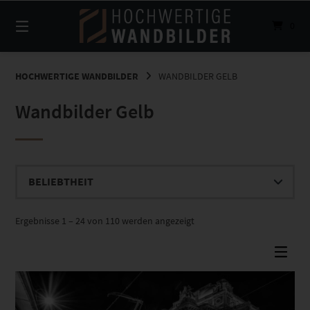
Springe
zum
0
Inhalt
HOCHWERTIGE WANDBILDER
WANDBILDER GELB
Wandbilder Gelb
Nach
Ergebnisse 1 – 24 von 110 werden angezeigt
Beliebtheit
sortiert
Dieses Produkt weist mehrere Varianten auf. Die Optionen können auf der Produktseite gewählt werden