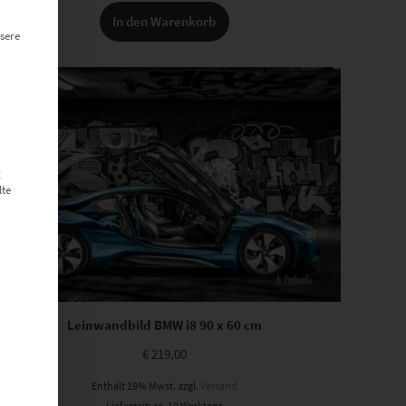
In den Warenkorb
sere
g
lte
Leinwandbild BMW i8 90 x 60 cm
€
219,00
Enthält 19% Mwst.
zzgl.
Versand
Lieferzeit: ca. 10 Werktage