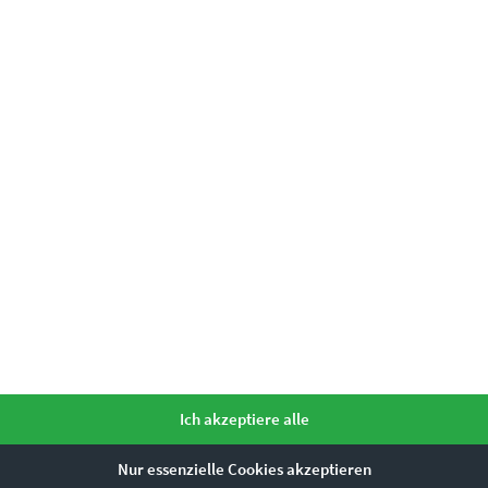
In den Warenkorb
wand eigentlich?
gt, ursprünglich Bilder, die auf einem Gewebe aus Leinen 
f andere Rohstoffe für das Gewebe, wie z.B. auf Hanf zurü
als Gewebe verwendet. Dabei ist die Bindung beim Weben u
Ich akzeptiere alle
s ist das?
Nur essenzielle Cookies akzeptieren