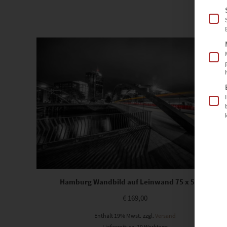
Hamburg Wandbild auf Leinwand 75 x 50 cm
€
169,00
Enthält 19% Mwst.
zzgl.
Versand
Lieferzeit: ca. 10 Werktage