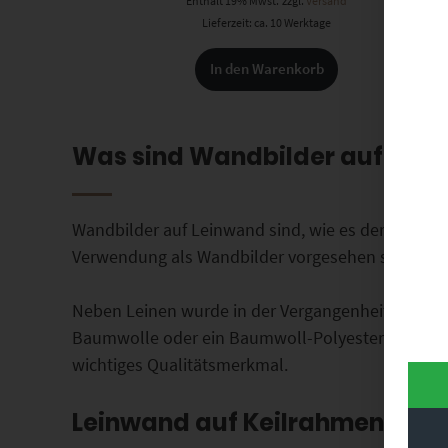
Enthält 19% Mwst.
zzgl.
Versand
Lieferzeit: ca. 10 Werktage
In den Warenkorb
Was sind Wandbilder auf Lein
Wandbilder auf Leinwand sind, wie es der Name sa
Verwendung als Wandbilder vorgesehen sind.
Neben Leinen wurde in der Vergangenheit auch au
Baumwolle oder ein Baumwoll-Polyester Gemisch 
wichtiges Qualitätsmerkmal.
Leinwand auf Keilrahmen – Wa