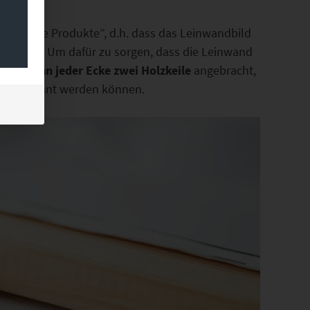
“atmende Produkte”, d.h. dass das Leinwandbild
tzt sind. Um dafür zu sorgen, dass die Leinwand
i werden
an jeder Ecke zwei Holzkeile
angebracht,
nachgespannt werden können.