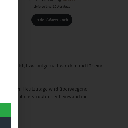
Enthält 19% Mwst.
zzgl.
Versand
Lieferzeit: ca. 10 Werktage
In den Warenkorb
aufgedruckt, bzw. aufgemalt worden und für eine
ckgegriffen. Heutzutage wird überwiegend
nd somit die Struktur der Leinwand ein