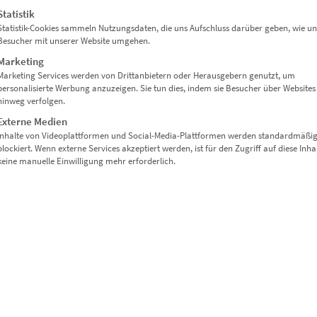
Statistik
Statistik-Cookies sammeln Nutzungsdaten, die uns Aufschluss darüber geben, wie un
Besucher mit unserer Website umgehen.
Marketing
Marketing Services werden von Drittanbietern oder Herausgebern genutzt, um
personalisierte Werbung anzuzeigen. Sie tun dies, indem sie Besucher über Websites
hinweg verfolgen.
Externe Medien
Inhalte von Videoplattformen und Social-Media-Plattformen werden standardmäßi
blockiert. Wenn externe Services akzeptiert werden, ist für den Zugriff auf diese Inha
keine manuelle Einwilligung mehr erforderlich.
Stuttgart Schlossplatz Wandbild auf Leinwand 100 x 50
cm
€
179,00
Enthält 19% Mwst.
zzgl.
Versand
Lieferzeit: ca. 10 Werktage
In den Warenkorb