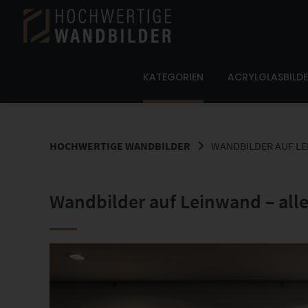
Springe
zum
Inhalt
KATEGORIEN
ACRYLGLASBILD
HOCHWERTIGE WANDBILDER
WANDBILDER AUF LE
Wandbilder auf Leinwand – all