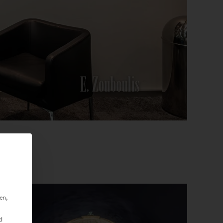
en,
d