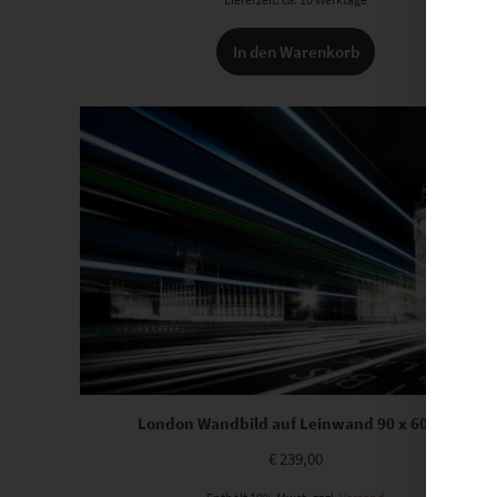
In den Warenkorb
London Wandbild auf Leinwand 90 x 60 cm
€
239,00