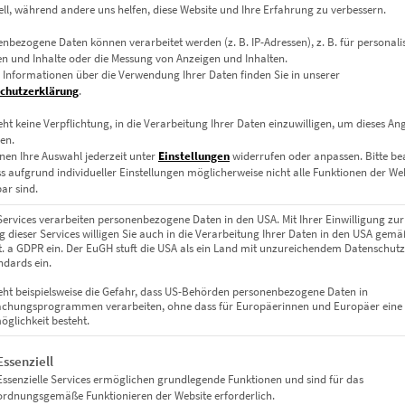
ell, während andere uns helfen, diese Website und Ihre Erfahrung zu verbessern.
nbezogene Daten können verarbeitet werden (z. B. IP-Adressen), z. B. für personalis
n und Inhalte oder die Messung von Anzeigen und Inhalten.
 Informationen über die Verwendung Ihrer Daten finden Sie in unserer
chutzerklärung
.
eht keine Verpflichtung, in die Verarbeitung Ihrer Daten einzuwilligen, um dieses An
en.
nen Ihre Auswahl jederzeit unter
Einstellungen
widerrufen oder anpassen.
Bitte b
ss aufgrund individueller Einstellungen möglicherweise nicht alle Funktionen der We
Wandbild auf Leinwand AMG G63 60 x 40 cm
ar sind.
€
99,00
Services verarbeiten personenbezogene Daten in den USA. Mit Ihrer Einwilligung zur
 dieser Services willigen Sie auch in die Verarbeitung Ihrer Daten in den USA gemäß
Enthält 19% Mwst.
zzgl.
Versand
lit. a GDPR ein. Der EuGH stuft die USA als ein Land mit unzureichendem Datenschut
dards ein.
Lieferzeit: ca. 10 Werktage
eht beispielsweise die Gefahr, dass US-Behörden personenbezogene Daten in
chungsprogrammen verarbeiten, ohne dass für Europäerinnen und Europäer eine
In den Warenkorb
glichkeit besteht.
gt eine Liste der Service-Gruppen, für die eine Einwilligung erteil
Essenziell
Essenzielle Services ermöglichen grundlegende Funktionen und sind für das
ordnungsgemäße Funktionieren der Website erforderlich.