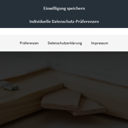
Einwilligung speichern
 einen Holzrahmen aufgespannt. Bilder auf Leinwand sind 
kalischen Veränderungen insbesondere in der Größe ausgese
Individuelle Datenschutz-Präferenzen
 gibt es die Ausführung
Leinwand auf Keilrahmen
. Hierbe
, so dass die Bilder auf Leinwand für eine optimale Optik 
Präferenzen
Datenschutzerklärung
Impressum