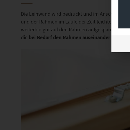
Die Leinwand wird bedruckt und im Anschluss auf
und der Rahmen im Laufe der Zeit leichten physi
weiterhin gut auf den Rahmen aufgespannt bleibt,
die
bei Bedarf den Rahmen auseinander treiben