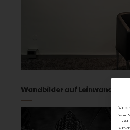
Wandbilder auf Leinwand jetzt
Wir ben
Wenn Si
müssen 
Wir ver