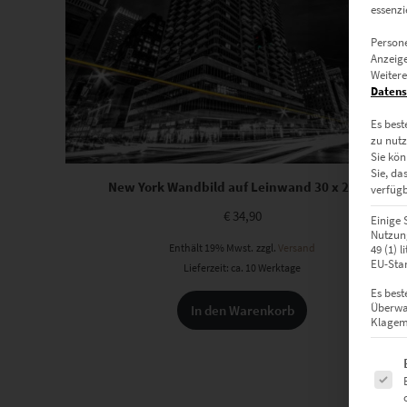
essenzi
Persone
Anzeige
Weitere
Datens
Es best
zu nutz
Sie kön
Sie, da
New York Wandbild auf Leinwand 30 x 20 cm
verfügb
€
34,90
Einige 
Nutzung
Enthält 19% Mwst.
zzgl.
Versand
49 (1) 
EU-Stan
Lieferzeit: ca. 10 Werktage
Es best
Überwa
In den Warenkorb
Klagemö
Es fol