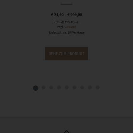
€
24,90
–
€
999,00
Enthält 19% Mwst.
zzgl.
Versand
Lieferzeit: ca. 10 Werktage
GEHE ZUM PRODUKT