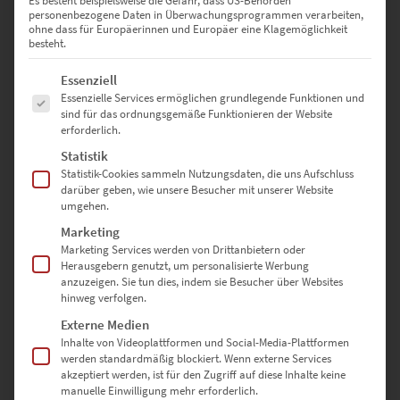
Es besteht beispielsweise die Gefahr, dass US-Behörden
▪
90 x 60 cm
– Für Konferenzräume, Lounges oder Technik-
personenbezogene Daten in Überwachungsprogrammen verarbeiten,
ohne dass für Europäerinnen und Europäer eine Klagemöglichkeit
Ausstellungen.
besteht.
▪
120 x 80 cm
– Großzügig und modern – für Galerien,
Eventlocations oder Designhotels.
Es folgt eine Liste der Service-Gruppen, für die eine Einwilligung erte
Essenziell
▪
135 x 90 cm
– Zeigt Vision und Stil in großer Dimension.
Essenzielle Services ermöglichen grundlegende Funktionen und
▪
150 x 100 cm
– Ein spektakuläres Statement-Piece für Technik-
sind für das ordnungsgemäße Funktionieren der Website
Messen oder moderne Loft-Interieurs.
erforderlich.
Statistik
🔹
Noch größere Formate gewünscht?
Wir fertigen individuelle
Statistik-Cookies sammeln Nutzungsdaten, die uns Aufschluss
Größen auf Anfrage an. Nutze unser
Kontaktformular
, um deine
darüber geben, wie unsere Besucher mit unserer Website
Wünsche zu besprechen – wir beraten dich gerne!
umgehen.
Marketing
Marketing Services werden von Drittanbietern oder
Deine Vorteile bei Hochwertige-
Herausgebern genutzt, um personalisierte Werbung
anzuzeigen. Sie tun dies, indem sie Besucher über Websites
Wandbilder.de
hinweg verfolgen.
Externe Medien
✅
Große Auswahl
– Wähle zwischen unterschiedlichen Größen und
Inhalte von Videoplattformen und Social-Media-Plattformen
Ausführungen.
werden standardmäßig blockiert. Wenn externe Services
✅
Brillante Druckqualität
– Intensive Farben, gestochen scharfe
akzeptiert werden, ist für den Zugriff auf diese Inhalte keine
Details, langlebige Materialien.
manuelle Einwilligung mehr erforderlich.