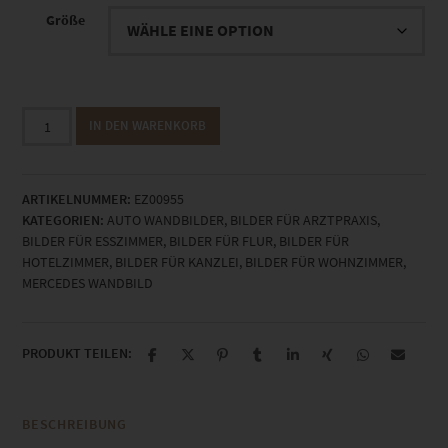
Größe
EZ00955
IN DEN WARENKORB
Mercedes
Vision
AVTR
ARTIKELNUMMER:
EZ00955
at
KATEGORIEN:
AUTO WANDBILDER
,
BILDER FÜR ARZTPRAXIS
,
Europa
BILDER FÜR ESSZIMMER
,
BILDER FÜR FLUR
,
BILDER FÜR
Park
HOTELZIMMER
,
BILDER FÜR KANZLEI
,
BILDER FÜR WOHNZIMMER
,
Menge
MERCEDES WANDBILD
PRODUKT TEILEN:
BESCHREIBUNG