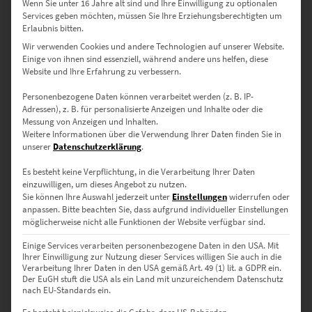
Wenn Sie unter 16 Jahre alt sind und Ihre Einwilligung zu optionalen
Services geben möchten, müssen Sie Ihre Erziehungsberechtigten um
✔
Acrylglasbilder
– Premium-Druck hinter 4 mm starkem Acrylglas
Erlaubnis bitten.
auf Alu-Dibond – für leuchtende Farben, edlen Glanz und stilvolle
Wir verwenden Cookies und andere Technologien auf unserer Website.
Tiefenwirkung.
Einige von ihnen sind essenziell, während andere uns helfen, diese
✔
Leinwandbilder
– Gedruckt auf strukturierter, matter
Website und Ihre Erfahrung zu verbessern.
Künstlerleinwand – natürlich, weich, elegant.
✔
Poster
– Flexibel einsetzbar auf seidenmattem,
Personenbezogene Daten können verarbeitet werden (z. B. IP-
hochauflösendem Premium-Papier mit präziser Farb- und
Adressen), z. B. für personalisierte Anzeigen und Inhalte oder die
Detailwiedergabe.
Messung von Anzeigen und Inhalten.
Weitere Informationen über die Verwendung Ihrer Daten finden Sie in
unserer
Datenschutzerklärung
.
Individuelle Größen – Passend für
Es besteht keine Verpflichtung, in die Verarbeitung Ihrer Daten
einzuwilligen, um dieses Angebot zu nutzen.
jeden Raum
Sie können Ihre Auswahl jederzeit unter
Einstellungen
widerrufen oder
anpassen.
Bitte beachten Sie, dass aufgrund individueller Einstellungen
▪
30 x 20 cm
– Ideal für kleinere Arbeitsbereiche oder kreative
möglicherweise nicht alle Funktionen der Website verfügbar sind.
Nischen.
Einige Services verarbeiten personenbezogene Daten in den USA. Mit
▪
45 x 30 cm
– Perfekt für moderne Studios oder Homeoffices.
Ihrer Einwilligung zur Nutzung dieser Services willigen Sie auch in die
▪
60 x 40 cm
– Bringt futuristischen Flair in Wohnräume oder
Verarbeitung Ihrer Daten in den USA gemäß Art. 49 (1) lit. a GDPR ein.
Showrooms.
Der EuGH stuft die USA als ein Land mit unzureichendem Datenschutz
nach EU-Standards ein.
▪
75 x 50 cm
– Ausdrucksstarker Blickfang für Agenturen oder
Empfangsbereiche.