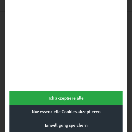
Das könnte dir auch
gefallen …
Dieses Produkt weist mehrere Varianten auf. Die Optionen können auf der Produktseite gewählt werden
Ich akzeptiere alle
Nur essenzielle Cookies akzeptieren
Einwilligung speichern