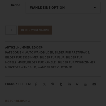
Größe
EZ00954
IN DEN WARENKORB
Mercedes
280
SE
ARTIKELNUMMER:
EZ00954
at
KATEGORIEN:
AUTO WANDBILDER
,
BILDER FÜR ARZTPRAXIS
,
Europa
BILDER FÜR ESSZIMMER
,
BILDER FÜR FLUR
,
BILDER FÜR
Park
HOTELZIMMER
,
BILDER FÜR KANZLEI
,
BILDER FÜR WOHNZIMMER
,
V
MERCEDES WANDBILD
,
WANDBILDER OLDTIMER
Menge
PRODUKT TEILEN:
BESCHREIBUNG