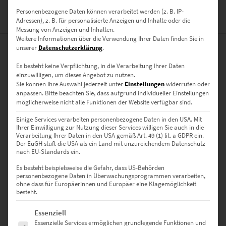
Personenbezogene Daten können verarbeitet werden (z. B. IP-
BEWERTUNGEN (0)
Adressen), z. B. für personalisierte Anzeigen und Inhalte oder die
Messung von Anzeigen und Inhalten.
Weitere Informationen über die Verwendung Ihrer Daten finden Sie in
unserer
Datenschutzerklärung
.
0
Es besteht keine Verpflichtung, in die Verarbeitung Ihrer Daten
einzuwilligen, um dieses Angebot zu nutzen.
0
Bewertungen
Sie können Ihre Auswahl jederzeit unter
Einstellungen
widerrufen oder
anpassen.
Bitte beachten Sie, dass aufgrund individueller Einstellungen
möglicherweise nicht alle Funktionen der Website verfügbar sind.
0
Einige Services verarbeiten personenbezogene Daten in den USA. Mit
0
Ihrer Einwilligung zur Nutzung dieser Services willigen Sie auch in die
Verarbeitung Ihrer Daten in den USA gemäß Art. 49 (1) lit. a GDPR ein.
0
Der EuGH stuft die USA als ein Land mit unzureichendem Datenschutz
nach EU-Standards ein.
0
Es besteht beispielsweise die Gefahr, dass US-Behörden
personenbezogene Daten in Überwachungsprogrammen verarbeiten,
0
ohne dass für Europäerinnen und Europäer eine Klagemöglichkeit
besteht.
Es folgt eine Liste der Service-Gruppen, für die eine Einwilligung erte
Essenziell
Bewertungen
Essenzielle Services ermöglichen grundlegende Funktionen und