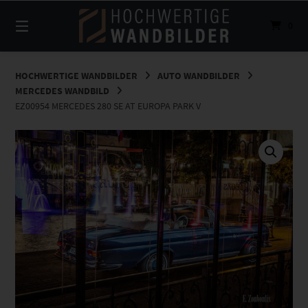
Springe
zum
0
Inhalt
HOCHWERTIGE WANDBILDER
AUTO WANDBILDER
MERCEDES WANDBILD
EZ00954 MERCEDES 280 SE AT EUROPA PARK V