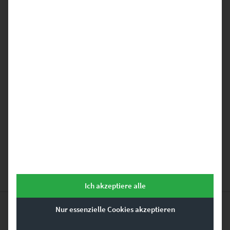
EZ00953 Mercedes 280 SE at Europa
Park IV
€
24,90
–
€
999,00
Enthält 19% Mwst.
zzgl.
Versand
Lieferzeit: ca. 10 Werktage
GEHE ZUM PRODUKT
Ich akzeptiere alle
Nur essenzielle Cookies akzeptieren