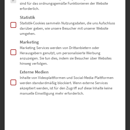
sind für das ordnungsgemäße Funktionieren der Website
erforderlich.
Es gibt noch keine Bewertungen.
Statistik
Statistik-Cookies sammeln Nutzungsdaten, die uns Aufschluss
darüber geben, wie unsere Besucher mit unserer Website
umgehen.
SCHREIBE DIE ERSTE BEWERTUNG FÜR „EZ00954 MERCEDES 280
Marketing
SE AT EUROPA PARK V“
Marketing Services werden von Drittanbietern oder
Herausgebern genutzt, um personalisierte Werbung
anzuzeigen. Sie tun dies, indem sie Besucher über Websites
Deine E-Mail-Adresse wird nicht veröffentlicht.
hinweg verfolgen.
Erforderliche Felder sind mit
*
markiert
Externe Medien
Inhalte von Videoplattformen und Social-Media-Plattformen
werden standardmäßig blockiert. Wenn externe Services
DEINE BEWERTUNG
*
akzeptiert werden, ist für den Zugriff auf diese Inhalte keine
manuelle Einwilligung mehr erforderlich.