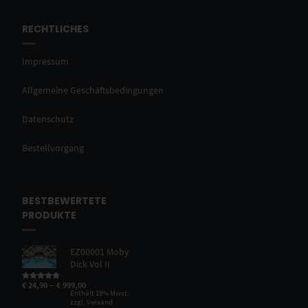
RECHTLICHES
Impressum
Allgemeine Geschäftsbedingungen
Datenschutz
Bestellvorgang
BESTBEWERTETE
PRODUKTE
EZ00001 Moby
Dick Vol II
–
€
24,90
€
999,00
Bewertet mit
5.00
von 5
Enthält 19% Mwst.
zzgl.
Versand