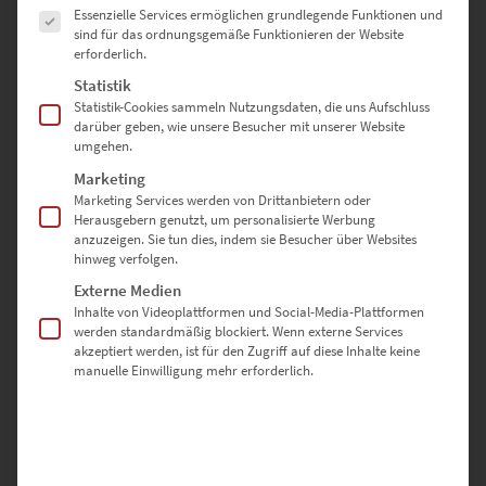
Essenzielle Services ermöglichen grundlegende Funktionen und
sind für das ordnungsgemäße Funktionieren der Website
erforderlich.
Statistik
Statistik-Cookies sammeln Nutzungsdaten, die uns Aufschluss
darüber geben, wie unsere Besucher mit unserer Website
umgehen.
EZ00936 Lichtspiele Hamburg
Marketing
€
24,90
–
€
1.099,00
Marketing Services werden von Drittanbietern oder
Enthält 19% Mwst.
Herausgebern genutzt, um personalisierte Werbung
zzgl.
Versand
anzuzeigen. Sie tun dies, indem sie Besucher über Websites
Lieferzeit: ca. 10 Werktage
hinweg verfolgen.
Externe Medien
Inhalte von Videoplattformen und Social-Media-Plattformen
Dieses Produkt weist mehrere Varianten auf. Die Optionen können auf der Produktseite gewählt werden
werden standardmäßig blockiert. Wenn externe Services
akzeptiert werden, ist für den Zugriff auf diese Inhalte keine
manuelle Einwilligung mehr erforderlich.