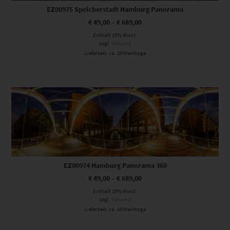
EZ00975 Speicherstadt Hamburg Panorama
€
49,00
–
€
689,00
Enthält 19% Mwst.
zzgl.
Versand
Lieferzeit: ca. 10 Werktage
Dieses Produkt weist mehrere Varianten auf. Die Optionen können auf der Produktseite gewählt werden
EZ00974 Hamburg Panorama 360
€
49,00
–
€
689,00
Enthält 19% Mwst.
zzgl.
Versand
Lieferzeit: ca. 10 Werktage