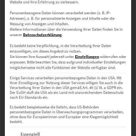
Website und Ihre Erfahrung zu verbessern.
Personenbezogene Daten können verarbeitet werden (z. B. IP-
Adressen), z. B. für personalisierte Anzeigen und Inhalte oder die
Messung von Anzeigen und Inhalten.
Weitere Informationen über die Verwendung Ihrer Daten finden Sie in
unserer
Datenschutzerklärung
.
Es besteht keine Verpflichtung, in die Verarbeitung Ihrer Daten
Hamburg Wandbild auf Leinwand 75 x 50 cm
einzuwilligen, um dieses Angebot zu nutzen.
€
169,00
Sie können Ihre Auswahl jederzeit unter
Einstellungen
widerrufen oder
anpassen.
Bitte beachten Sie, dass aufgrund individueller Einstellungen
Enthält 19% Mwst.
möglicherweise nicht alle Funktionen der Website verfügbar sind.
zzgl.
Versand
Lieferzeit: ca. 10 Werktage
Einige Services verarbeiten personenbezogene Daten in den USA. Mit
Ihrer Einwilligung zur Nutzung dieser Services willigen Sie auch in die
Verarbeitung Ihrer Daten in den USA gemäß Art. 49 (1) lit. a GDPR ein.
Der EuGH stuft die USA als ein Land mit unzureichendem Datenschutz
Dieses Produkt weist mehrere Varianten auf. Die Optionen können auf der Produktseite gewählt werden
nach EU-Standards ein.
Es besteht beispielsweise die Gefahr, dass US-Behörden
personenbezogene Daten in Überwachungsprogrammen verarbeiten,
ohne dass für Europäerinnen und Europäer eine Klagemöglichkeit
besteht.
Es folgt eine Liste der Service-Gruppen, für die eine Einwilligung erte
Essenziell