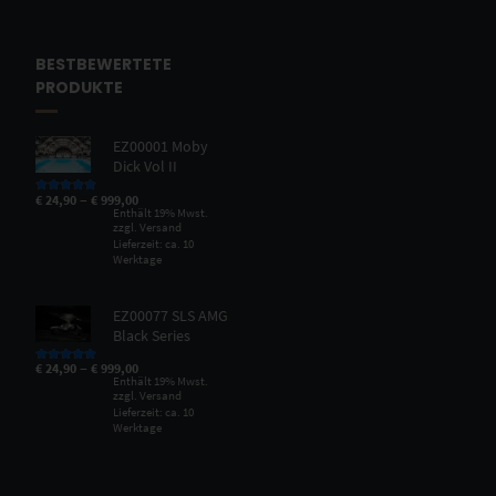
BESTBEWERTETE
PRODUKTE
EZ00001 Moby
Dick Vol II
–
€
24,90
€
999,00
Bewertet mit
5.00
von 5
Enthält 19% Mwst.
zzgl.
Versand
Lieferzeit: ca. 10
Werktage
EZ00077 SLS AMG
Black Series
–
€
24,90
€
999,00
Bewertet mit
5.00
von 5
Enthält 19% Mwst.
zzgl.
Versand
Lieferzeit: ca. 10
Werktage