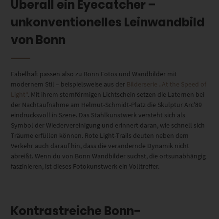
Überall ein Eyecatcher –
unkonventionelles Leinwandbild
von Bonn
Fabelhaft passen also zu Bonn Fotos und Wandbilder mit
modernem Stil – beispielsweise aus der
Bilderserie „At the Speed of
Light“
. Mit ihrem sternförmigen Lichtschein setzen die Laternen bei
der Nachtaufnahme am Helmut-Schmidt-Platz die Skulptur Arc’89
eindrucksvoll in Szene. Das Stahlkunstwerk versteht sich als
Symbol der Wiedervereinigung und erinnert daran, wie schnell sich
Träume erfüllen können. Rote Light-Trails deuten neben dem
Verkehr auch darauf hin, dass die verändernde Dynamik nicht
abreißt. Wenn du von Bonn Wandbilder suchst, die ortsunabhängig
faszinieren, ist dieses Fotokunstwerk ein Volltreffer.
Kontrastreiche Bonn-