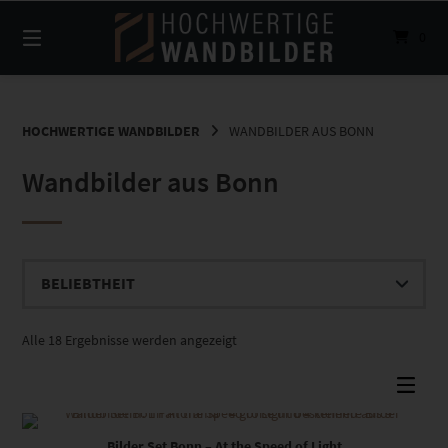
Springe
zum
0
Inhalt
HOCHWERTIGE WANDBILDER
WANDBILDER AUS BONN
Wandbilder aus Bonn
Nach
Alle 18 Ergebnisse werden angezeigt
Beliebtheit
sortiert
Dieses Produkt weist mehrere Varianten auf. Die Optionen können auf der Produktseite gewählt werden
Bilder Set Bonn – At the Speed of Light