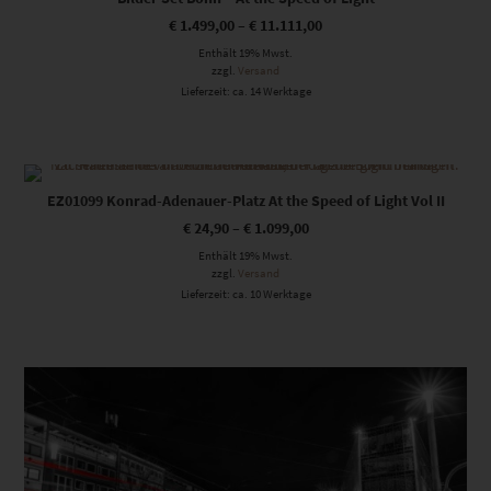
€
1.499,00
–
€
11.111,00
Enthält 19% Mwst.
zzgl.
Versand
Lieferzeit: ca. 14 Werktage
Dieses Produkt weist mehrere Varianten auf. Die Optionen können auf der Produktseite gewählt werden
EZ01099 Konrad-Adenauer-Platz At the Speed of Light Vol II
€
24,90
–
€
1.099,00
Enthält 19% Mwst.
zzgl.
Versand
Lieferzeit: ca. 10 Werktage
Dieses Produkt weist mehrere Varianten auf. Die Optionen können auf der Produktseite gewählt werden