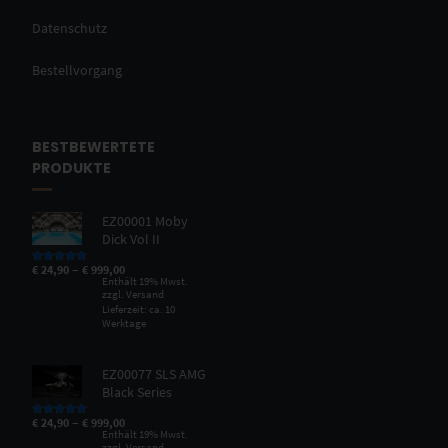
Datenschutz
Bestellvorgang
BESTBEWERTETE
PRODUKTE
EZ00001 Moby
Dick Vol II
–
€
24,90
€
999,00
Bewertet mit
5.00
von 5
Enthält 19% Mwst.
zzgl.
Versand
Lieferzeit: ca. 10
Werktage
EZ00077 SLS AMG
Black Series
–
€
24,90
€
999,00
Bewertet mit
5.00
von 5
Enthält 19% Mwst.
zzgl.
Versand