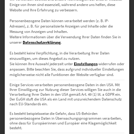
Einige von ihnen sind essenziell, während andere uns helfen, diese
Website und Ihre Erfahrung zu verbessern.
Personenbezogene Daten können verarbeitet werden (z. B. IP-
Adressen), z. B. für personalisierte Anzeigen und Inhalte oder die
Messung von Anzeigen und Inhalten.
EZ01092 Bonn At the Speed of Light Vol II
Weitere Informationen über die Verwendung Ihrer Daten finden Sie in
€
24,90
–
€
1.099,00
unserer
Datenschutzerklärung
.
Enthält 19% Mwst.
zzgl.
Versand
Es besteht keine Verpflichtung, in die Verarbeitung Ihrer Daten
einzuwilligen, um dieses Angebot zu nutzen.
Lieferzeit: ca. 10 Werktage
Sie können Ihre Auswahl jederzeit unter
Einstellungen
widerrufen oder
anpassen.
Bitte beachten Sie, dass aufgrund individueller Einstellungen
möglicherweise nicht alle Funktionen der Website verfügbar sind.
Dieses Produkt weist mehrere Varianten auf. Die Optionen können auf der Produktseite gewählt werden
Einige Services verarbeiten personenbezogene Daten in den USA. Mit
Ihrer Einwilligung zur Nutzung dieser Services willigen Sie auch in die
Verarbeitung Ihrer Daten in den USA gemäß Art. 49 (1) lit. a GDPR ein.
Der EuGH stuft die USA als ein Land mit unzureichendem Datenschutz
nach EU-Standards ein.
Es besteht beispielsweise die Gefahr, dass US-Behörden
personenbezogene Daten in Überwachungsprogrammen verarbeiten,
ohne dass für Europäerinnen und Europäer eine Klagemöglichkeit
besteht.