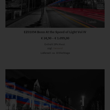
EZ01094 Bonn At the Speed of Light Vol IV
€
24,90
–
€
1.099,00
Enthält 19% Mwst.
zzgl.
Versand
Lieferzeit: ca. 10 Werktage
Dieses Produkt weist mehrere Varianten auf. Die Optionen können auf der Produktseite gewählt werden