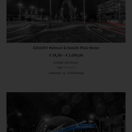
EZ01097 Helmut-Schmidt-Platz Bonn
€
24,90
–
€
1.099,00
Enthält 19% Mwst.
zzgl.
Versand
Lieferzeit: ca. 10 Werktage
Dieses Produkt weist mehrere Varianten auf. Die Optionen können auf der Produktseite gewählt werden