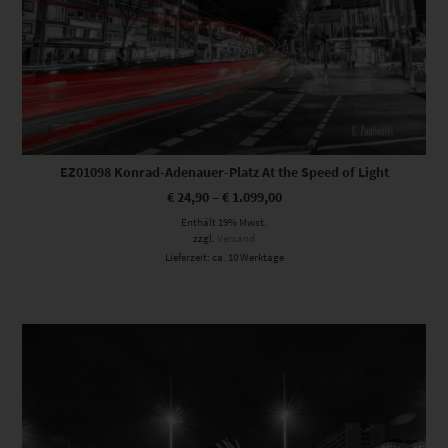
EZ01098 Konrad-Adenauer-Platz At the Speed of Light
€
24,90
–
€
1.099,00
Enthält 19% Mwst.
zzgl.
Versand
Lieferzeit: ca. 10 Werktage
Dieses Produkt weist mehrere Varianten auf. Die Optionen können auf der Produktseite gewählt werden