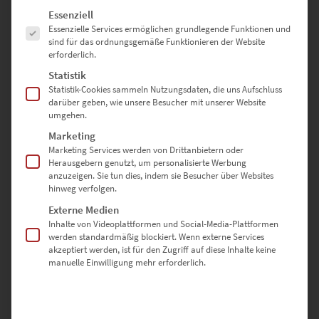
Es folgt eine Liste der Service-Gruppen, für die eine Einwilligung erte
Essenziell
Essenzielle Services ermöglichen grundlegende Funktionen und
sind für das ordnungsgemäße Funktionieren der Website
erforderlich.
EZ01091 Post Tower at the Speed of Light Vol II
Statistik
€
24,90
–
€
1.099,00
Statistik-Cookies sammeln Nutzungsdaten, die uns Aufschluss
darüber geben, wie unsere Besucher mit unserer Website
Enthält 19% Mwst.
umgehen.
zzgl.
Versand
Lieferzeit: ca. 10 Werktage
Marketing
Marketing Services werden von Drittanbietern oder
Herausgebern genutzt, um personalisierte Werbung
anzuzeigen. Sie tun dies, indem sie Besucher über Websites
Dieses Produkt weist mehrere Varianten auf. Die Optionen können auf der Produktseite gewählt werden
hinweg verfolgen.
Externe Medien
Inhalte von Videoplattformen und Social-Media-Plattformen
werden standardmäßig blockiert. Wenn externe Services
akzeptiert werden, ist für den Zugriff auf diese Inhalte keine
manuelle Einwilligung mehr erforderlich.