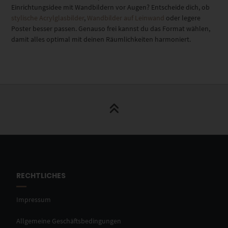
Einrichtungsidee mit Wandbildern vor Augen? Entscheide dich, ob
stylische Acrylglasbilder
,
Wandbilder auf Leinwand
oder legere
Poster besser passen. Genauso frei kannst du das Format wählen,
damit alles optimal mit deinen Räumlichkeiten harmoniert.
RECHTLICHES
Impressum
Allgemeine Geschäftsbedingungen