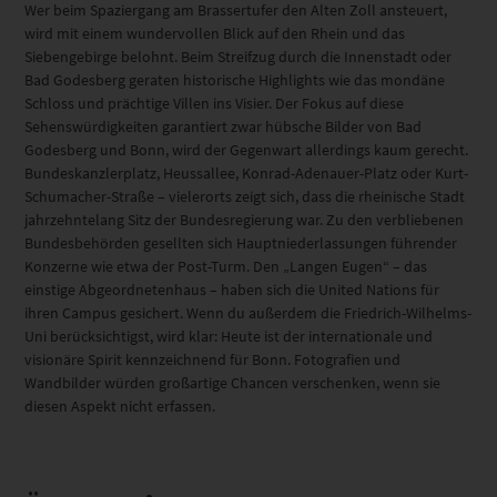
Wer beim Spaziergang am Brassertufer den Alten Zoll ansteuert,
wird mit einem wundervollen Blick auf den Rhein und das
Siebengebirge belohnt. Beim Streifzug durch die Innenstadt oder
Bad Godesberg geraten historische Highlights wie das mondäne
Schloss und prächtige Villen ins Visier. Der Fokus auf diese
Sehenswürdigkeiten garantiert zwar hübsche Bilder von Bad
Godesberg und Bonn, wird der Gegenwart allerdings kaum gerecht.
Bundeskanzlerplatz, Heussallee, Konrad-Adenauer-Platz oder Kurt-
Schumacher-Straße – vielerorts zeigt sich, dass die rheinische Stadt
jahrzehntelang Sitz der Bundesregierung war. Zu den verbliebenen
Bundesbehörden gesellten sich Hauptniederlassungen führender
Konzerne wie etwa der Post-Turm. Den „Langen Eugen“ – das
einstige Abgeordnetenhaus – haben sich die United Nations für
ihren Campus gesichert. Wenn du außerdem die Friedrich-Wilhelms-
Uni berücksichtigst, wird klar: Heute ist der internationale und
visionäre Spirit kennzeichnend für Bonn. Fotografien und
Wandbilder würden großartige Chancen verschenken, wenn sie
diesen Aspekt nicht erfassen.