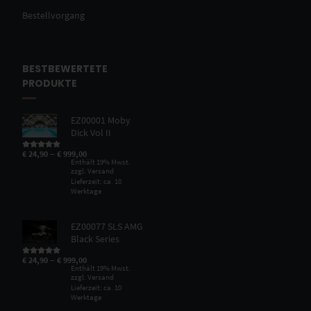
Bestellvorgang
BESTBEWERTETE
PRODUKTE
EZ00001 Moby
Dick Vol II
–
€
24,90
€
999,00
Bewertet mit
5.00
von 5
Enthält 19% Mwst.
zzgl.
Versand
Lieferzeit: ca. 10
Werktage
EZ00077 SLS AMG
Black Series
–
€
24,90
€
999,00
Bewertet mit
5.00
von 5
Enthält 19% Mwst.
zzgl.
Versand
Lieferzeit: ca. 10
Werktage