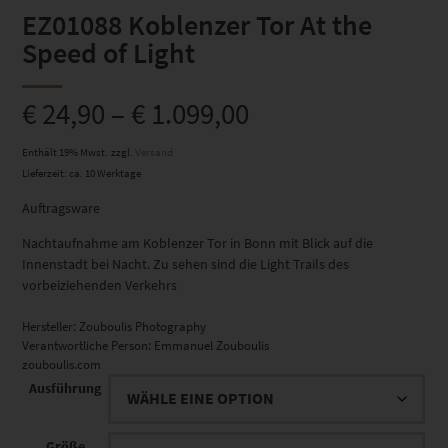
EZ01088 Koblenzer Tor At the
Speed of Light
€
24,90
–
€
1.099,00
Enthält 19% Mwst.
zzgl.
Versand
Lieferzeit: ca. 10 Werktage
Auftragsware
Nachtaufnahme am Koblenzer Tor in Bonn mit Blick auf die
Innenstadt bei Nacht. Zu sehen sind die Light Trails des
vorbeiziehenden Verkehrs
Hersteller:
Zouboulis Photography
Verantwortliche Person:
Emmanuel Zouboulis
zouboulis.com
Ausführung
Größe