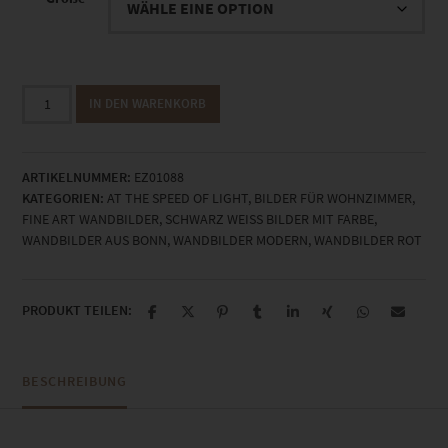
EZ01088
IN DEN WARENKORB
Koblenzer
Tor
At
ARTIKELNUMMER:
EZ01088
the
KATEGORIEN:
AT THE SPEED OF LIGHT
,
BILDER FÜR WOHNZIMMER
,
Speed
FINE ART WANDBILDER
,
SCHWARZ WEISS BILDER MIT FARBE
,
of
WANDBILDER AUS BONN
,
WANDBILDER MODERN
,
WANDBILDER ROT
Light
Menge
PRODUKT TEILEN:
BESCHREIBUNG