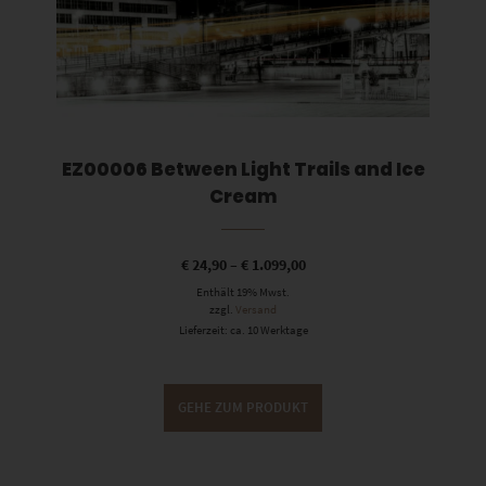
EZ00006 Between Light Trails and Ice
Cream
€
24,90
–
€
1.099,00
Enthält 19% Mwst.
zzgl.
Versand
Lieferzeit: ca. 10 Werktage
GEHE ZUM PRODUKT