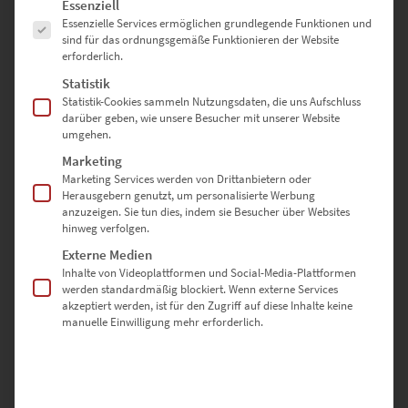
Es folgt eine Liste der Service-Gruppen, für die eine Einwilligung erte
Essenziell
Deine Vorteile bei Hochwertige-
Essenzielle Services ermöglichen grundlegende Funktionen und
Wandbilder.de
sind für das ordnungsgemäße Funktionieren der Website
erforderlich.
Statistik
✅ Vielfältige Ausführungen & Größen für dein perfektes
Statistik-Cookies sammeln Nutzungsdaten, die uns Aufschluss
Raumkonzept.
darüber geben, wie unsere Besucher mit unserer Website
✅ Hochwertige Druckqualität, brillante Farben & langlebige
umgehen.
Materialien.
✅ Vielseitig einsetzbar: Wohnzimmer, Büros, Ausstellungen oder als
Marketing
exquisites Geschenk.
Marketing Services werden von Drittanbietern oder
Herausgebern genutzt, um personalisierte Werbung
✅ Einfache Montage: Acrylglasbilder mit vormontierter Schiene,
anzuzeigen. Sie tun dies, indem sie Besucher über Websites
Leinwände mit Aufhängern – alles bereit zum Aufhängen.
hinweg verfolgen.
✅ Sorgfältig verpackt & zuverlässig geliefert direkt zu dir nach
Externe Medien
Hause.
Inhalte von Videoplattformen und Social-Media-Plattformen
werden standardmäßig blockiert. Wenn externe Services
akzeptiert werden, ist für den Zugriff auf diese Inhalte keine
Jetzt das EZ01088 Koblenzer Tor At the Speed of Light sichern –
manuelle Einwilligung mehr erforderlich.
ein harmonischer Mix aus Historie und moderner Dynamik für
deine Wandgestaltung.