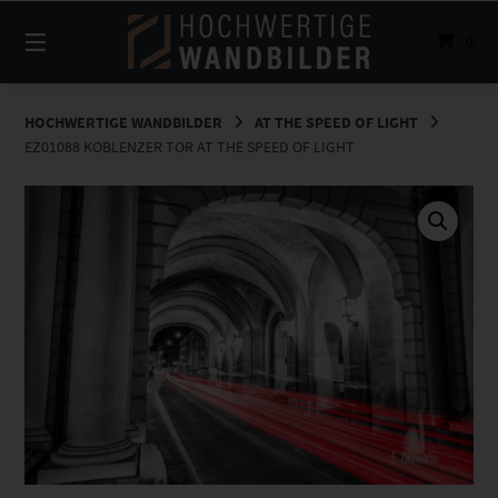
Springe
zum
0
Inhalt
HOCHWERTIGE WANDBILDER
AT THE SPEED OF LIGHT
EZ01088 KOBLENZER TOR AT THE SPEED OF LIGHT