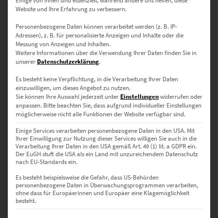
Einige von ihnen sind essenziell, während andere uns helfen, diese
▪ 30 x 20 cm – Ideal für kleine Nischen, Homeoffice oder als Teil einer
Website und Ihre Erfahrung zu verbessern.
Bilderwand.
Personenbezogene Daten können verarbeitet werden (z. B. IP-
▪ 45 x 30 cm – Perfekt für Flur, Arbeitszimmer oder moderne
Adressen), z. B. für personalisierte Anzeigen und Inhalte oder die
Küchen.
Messung von Anzeigen und Inhalten.
▪ 60 x 40 cm – Harmoniert wunderbar mit mittelgroßen Wänden in
Weitere Informationen über die Verwendung Ihrer Daten finden Sie in
Wohnräumen.
unserer
Datenschutzerklärung
.
▪ 75 x 50 cm – Ein Statement über Sofa, Sideboard oder
Es besteht keine Verpflichtung, in die Verarbeitung Ihrer Daten
Empfangstresen.
einzuwilligen, um dieses Angebot zu nutzen.
▪ 90 x 60 cm – Für stilvolle Konferenzräume, Kanzleien oder
Sie können Ihre Auswahl jederzeit unter
Einstellungen
widerrufen oder
Galerien.
anpassen.
Bitte beachten Sie, dass aufgrund individueller Einstellungen
▪ 120 x 80 cm – Großzügiges Format für Büros, Wartezonen oder
möglicherweise nicht alle Funktionen der Website verfügbar sind.
moderne Loftwohnungen.
Einige Services verarbeiten personenbezogene Daten in den USA. Mit
▪ 135 x 90 cm – Perfekt für Ausstellungsflächen oder eindrucksvolle
Ihrer Einwilligung zur Nutzung dieser Services willigen Sie auch in die
Wandakzente.
Verarbeitung Ihrer Daten in den USA gemäß Art. 49 (1) lit. a GDPR ein.
▪ 150 x 100 cm – Für alle, die maximale Wirkung erzielen möchten.
Der EuGH stuft die USA als ein Land mit unzureichendem Datenschutz
nach EU-Standards ein.
🔹
Maßgeschneidert?
Wir fertigen auch individuelle Formate auf
Es besteht beispielsweise die Gefahr, dass US-Behörden
Anfrage. Nutze dafür unser
Kontaktformular
– wir beraten dich
personenbezogene Daten in Überwachungsprogrammen verarbeiten,
persönlich und unkompliziert!
ohne dass für Europäerinnen und Europäer eine Klagemöglichkeit
besteht.