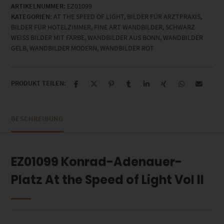
ARTIKELNUMMER:
EZ01099
At
KATEGORIEN:
AT THE SPEED OF LIGHT
,
BILDER FÜR ARZTPRAXIS
,
the
BILDER FÜR HOTELZIMMER
,
FINE ART WANDBILDER
,
SCHWARZ
Speed
WEISS BILDER MIT FARBE
,
WANDBILDER AUS BONN
,
WANDBILDER
of
GELB
,
WANDBILDER MODERN
,
WANDBILDER ROT
Light
Vol
II
Menge
PRODUKT TEILEN:
BESCHREIBUNG
EZ01099 Konrad-Adenauer-
Platz At the Speed of Light Vol II