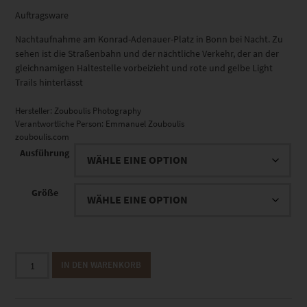
Auftragsware
Nachtaufnahme am Konrad-Adenauer-Platz in Bonn bei Nacht. Zu
sehen ist die Straßenbahn und der nächtliche Verkehr, der an der
gleichnamigen Haltestelle vorbeizieht und rote und gelbe Light
Trails hinterlässt
Hersteller:
Zouboulis Photography
Verantwortliche Person:
Emmanuel Zouboulis
zouboulis.com
Ausführung
Größe
EZ01099
IN DEN WARENKORB
Konrad-
Adenauer-
Platz