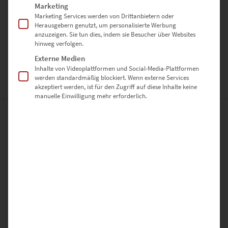
AUSFÜHRUNG
Marketing
Marketing Services werden von Drittanbietern oder
Poster, Leinwand auf Keilrahmen, Acrylglas
Herausgebern genutzt, um personalisierte Werbung
GRÖSSE
anzuzeigen. Sie tun dies, indem sie Besucher über Websites
hinweg verfolgen.
30 x 20 cm, 45 x 30 cm, 60 x 40 cm, 75 x 50 cm, 90 x 60 cm, 120 x 80
Externe Medien
cm, 135 x 90 cm, 150 x 100 cm
Inhalte von Videoplattformen und Social-Media-Plattformen
werden standardmäßig blockiert. Wenn externe Services
BEWERTUNGEN (0)
akzeptiert werden, ist für den Zugriff auf diese Inhalte keine
manuelle Einwilligung mehr erforderlich.
0
0
Bewertungen
0
0
0
0