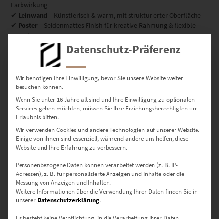
Farbwirkung
✔
Leinwand
– Künstlerisch & warm, mit strukturierter Oberfläche
✔
Poster
– Seidenmattes Finish für kreative Rahmung & flexible
Gestaltung
Datenschutz-Präferenz
Erhältliche Größen – abgestimmt auf
Wir benötigen Ihre Einwilligung, bevor Sie unsere Website weiter
jeden Raum
besuchen können.
Wenn Sie unter 16 Jahre alt sind und Ihre Einwilligung zu optionalen
▪ 30 × 20 cm – Für kleine Akzente, Regale & Bilderwände
Services geben möchten, müssen Sie Ihre Erziehungsberechtigten um
▪ 45 × 30 cm – Ideal für Eingangsbereiche & Flure
Erlaubnis bitten.
▪ 60 × 40 cm – Klassisch & universell einsetzbar
Wir verwenden Cookies und andere Technologien auf unserer Website.
▪ 75 × 50 cm – Für Sideboards, Nischen & Arbeitszimmer
Einige von ihnen sind essenziell, während andere uns helfen, diese
▪ 90 × 60 cm – Wirkt optimal als Solobild
Website und Ihre Erfahrung zu verbessern.
▪ 120 × 80 cm – Raumfüllende Wirkung für Praxis oder Office
Personenbezogene Daten können verarbeitet werden (z. B. IP-
▪ 135 × 90 cm – Galeriecharakter für Ausstellungen
Adressen), z. B. für personalisierte Anzeigen und Inhalte oder die
▪ 150 × 100 cm – Für echte Statements an großen Wänden
Messung von Anzeigen und Inhalten.
Weitere Informationen über die Verwendung Ihrer Daten finden Sie in
🔹 Sondergrößen gesucht? Kein Problem – nutze unser
unserer
Datenschutzerklärung
.
Kontaktformular
und wir setzen dein Wunschmaß für dich um.
Es besteht keine Verpflichtung, in die Verarbeitung Ihrer Daten