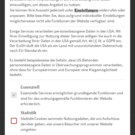
einzuwilligen, um dieses Angebot zu nutzen.
Sie können Ihre Auswahl jederzeit unter
Einstellungen
widerrufen oder
Darum Hochwertige-Wandbilder.de
anpassen.
Bitte beachten Sie, dass aufgrund individueller Einstellungen
möglicherweise nicht alle Funktionen der Website verfügbar sind.
✅ Exklusive Motive, brillante Druckqualität
Einige Services verarbeiten personenbezogene Daten in den USA. Mit
✅ Verschiedene Ausführungen & Größen wählbar
Ihrer Einwilligung zur Nutzung dieser Services willigen Sie auch in die
✅ Aufhängung je nach Variante inklusive
Verarbeitung Ihrer Daten in den USA gemäß Art. 49 (1) lit. a GDPR ein.
Der EuGH stuft die USA als ein Land mit unzureichendem Datenschutz
✅ Schnelle, sichere Lieferung bis an die Haustür
nach EU-Standards ein.
✅ Auch als Geschenk oder für gewerbliche Räume bestens geeignet
Es besteht beispielsweise die Gefahr, dass US-Behörden
personenbezogene Daten in Überwachungsprogrammen verarbeiten,
ohne dass für Europäerinnen und Europäer eine Klagemöglichkeit
Jetzt EZ01099 Konrad-Adenauer-Platz At the Speed of Light Vol II
besteht.
entdecken – dein urbaner Blickfang für moderne Raumgestaltung
mit kraftvollem Farbkontrast.
Es folgt eine Liste der Service-Gruppen, für die eine Einwilligung erte
Essenziell
Essenzielle Services ermöglichen grundlegende Funktionen und
sind für das ordnungsgemäße Funktionieren der Website
erforderlich.
ZUSÄTZLICHE INFORMATIONEN
Statistik
Statistik-Cookies sammeln Nutzungsdaten, die uns Aufschluss
darüber geben, wie unsere Besucher mit unserer Website
PRODUKT BESONDERHEITEN
umgehen.