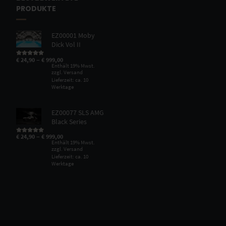
PRODUKTE
EZ00001 Moby
Dick Vol II
–
€
24,90
€
999,00
Bewertet mit
5.00
von 5
Enthält 19% Mwst.
zzgl.
Versand
Lieferzeit: ca. 10
Werktage
EZ00077 SLS AMG
Black Series
–
€
24,90
€
999,00
Bewertet mit
5.00
von 5
Enthält 19% Mwst.
zzgl.
Versand
Lieferzeit: ca. 10
Werktage