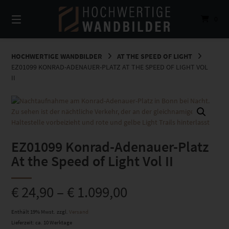
Springe
zum
0
Inhalt
HOCHWERTIGE WANDBILDER
AT THE SPEED OF LIGHT
EZ01099 KONRAD-ADENAUER-PLATZ AT THE SPEED OF LIGHT VOL
II
EZ01099 Konrad-Adenauer-Platz
At the Speed of Light Vol II
€
24,90
–
€
1.099,00
Enthält 19% Mwst.
zzgl.
Versand
Lieferzeit: ca. 10 Werktage