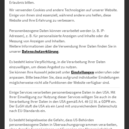
Erlaubnis bitten.
Wir verwenden Cookies und andere Technologien auf unserer Website.
Einige von ihnen sind essenziell, während andere uns helfen, diese
Website und Ihre Erfahrung zu verbessern.
Personenbezogene Daten können verarbeitet werden (z. B. IP-
Adressen), z. B. für personalisierte Anzeigen und Inhalte oder die
Hamburg Elbphilharmonie als Poster bestellen
Messung von Anzeigen und Inhalten.
Weitere Informationen über die Verwendung Ihrer Daten finden Sie in
€
64,90
unserer
Datenschutzerklärung
.
Enthält 19% Mwst.
zzgl.
Versand
Lieferzeit: ca. 10 Werktage
Es besteht keine Verpflichtung, in die Verarbeitung Ihrer Daten
einzuwilligen, um dieses Angebot zu nutzen.
Sie können Ihre Auswahl jederzeit unter
Einstellungen
widerrufen oder
In den Warenkorb
anpassen.
Bitte beachten Sie, dass aufgrund individueller Einstellungen
möglicherweise nicht alle Funktionen der Website verfügbar sind.
Einige Services verarbeiten personenbezogene Daten in den USA. Mit
Ihrer Einwilligung zur Nutzung dieser Services willigen Sie auch in die
Verarbeitung Ihrer Daten in den USA gemäß Art. 49 (1) lit. a GDPR ein.
Der EuGH stuft die USA als ein Land mit unzureichendem Datenschutz
nach EU-Standards ein.
Es besteht beispielsweise die Gefahr, dass US-Behörden
personenbezogene Daten in Überwachungsprogrammen verarbeiten,