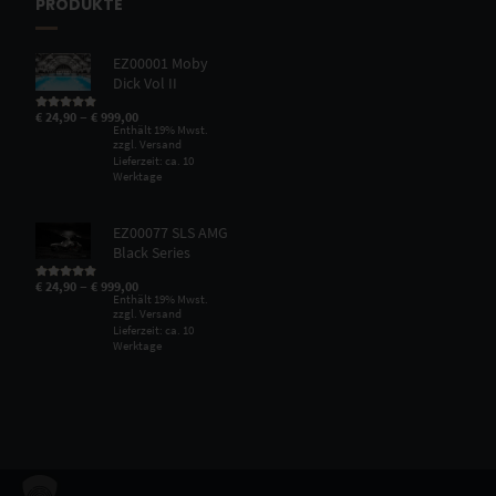
PRODUKTE
EZ00001 Moby
Dick Vol II
–
€
24,90
€
999,00
Bewertet mit
5.00
von 5
Enthält 19% Mwst.
zzgl.
Versand
Lieferzeit: ca. 10
Werktage
EZ00077 SLS AMG
Black Series
–
€
24,90
€
999,00
Bewertet mit
5.00
von 5
Enthält 19% Mwst.
zzgl.
Versand
Lieferzeit: ca. 10
Werktage