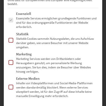
ohne dass für Europäerinnen und Europäer eine Klagemöglichkeit
besteht.
Es folgt eine Liste der Service-Gruppen, für die eine Einwilligung erte
Essenziell
Essenzielle Services ermöglichen grundlegende Funktionen und
sind für das ordnungsgemäße Funktionieren der Website
erforderlich.
Statistik
München Friedensengel als Poster bestellen
Statistik-Cookies sammeln Nutzungsdaten, die uns Aufschluss
€
99,00
darüber geben, wie unsere Besucher mit unserer Website
umgehen.
Enthält 19% Mwst.
zzgl.
Versand
Marketing
Lieferzeit: ca. 10 Werktage
Marketing Services werden von Drittanbietern oder
Herausgebern genutzt, um personalisierte Werbung
In den Warenkorb
anzuzeigen. Sie tun dies, indem sie Besucher über Websites
hinweg verfolgen.
Externe Medien
Inhalte von Videoplattformen und Social-Media-Plattformen
werden standardmäßig blockiert. Wenn externe Services
akzeptiert werden, ist für den Zugriff auf diese Inhalte keine
manuelle Einwilligung mehr erforderlich.