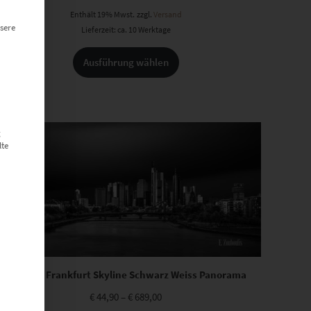
Enthält 19% Mwst.
zzgl.
Versand
sere
Lieferzeit: ca. 10 Werktage
Ausführung wählen
g
lte
EZ00919 Frankfurt Skyline Schwarz Weiss Panorama
€
44,90
–
€
689,00