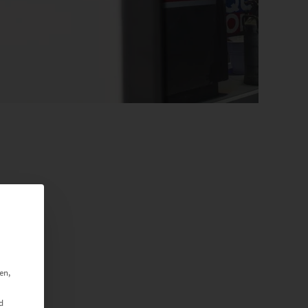
en,
d