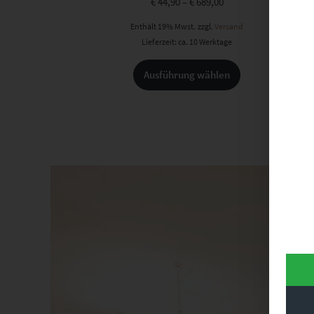
€
44,90
–
€
689,00
Enthält 19% Mwst.
zzgl.
Versand
Lieferzeit: ca. 10 Werktage
Ausführung wählen