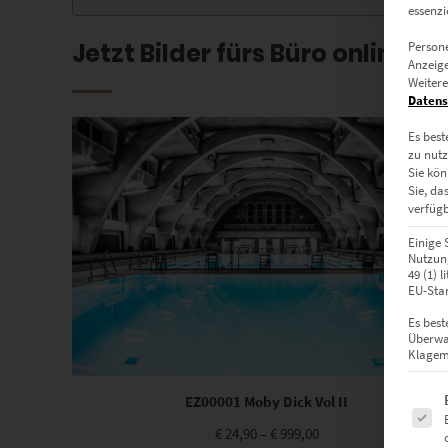
essenzi
Jetzt Bilder fürs Büro online be
Persone
Anzeige
Weitere
Datens
Es best
zu nutz
Sie kön
Sie, da
verfügb
Einige 
Nutzung
49 (1) 
EU-Stan
Es best
Überwa
Klagemö
Es fol
EZ00001 Moby Dick Vol II
€
24,90
–
€
999,00