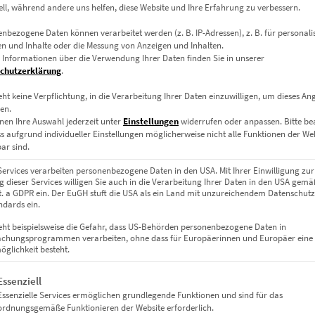
ell, während andere uns helfen, diese Website und Ihre Erfahrung zu verbessern.
stellen
nbezogene Daten können verarbeitet werden (z. B. IP-Adressen), z. B. für personalis
n und Inhalte oder die Messung von Anzeigen und Inhalten.
 Informationen über die Verwendung Ihrer Daten finden Sie in unserer
chutzerklärung
.
eht keine Verpflichtung, in die Verarbeitung Ihrer Daten einzuwilligen, um dieses An
en.
nen Ihre Auswahl jederzeit unter
Einstellungen
widerrufen oder anpassen.
Bitte b
ss aufgrund individueller Einstellungen möglicherweise nicht alle Funktionen der We
ar sind.
Services verarbeiten personenbezogene Daten in den USA. Mit Ihrer Einwilligung zur
 dieser Services willigen Sie auch in die Verarbeitung Ihrer Daten in den USA gemäß
lit. a GDPR ein. Der EuGH stuft die USA als ein Land mit unzureichendem Datenschut
dards ein.
eht beispielsweise die Gefahr, dass US-Behörden personenbezogene Daten in
chungsprogrammen verarbeiten, ohne dass für Europäerinnen und Europäer eine
glichkeit besteht.
gt eine Liste der Service-Gruppen, für die eine Einwilligung erteil
Essenziell
EZ00004 The Giving Tree
Essenzielle Services ermöglichen grundlegende Funktionen und sind für das
€
24,90
–
€
919,00
ordnungsgemäße Funktionieren der Website erforderlich.