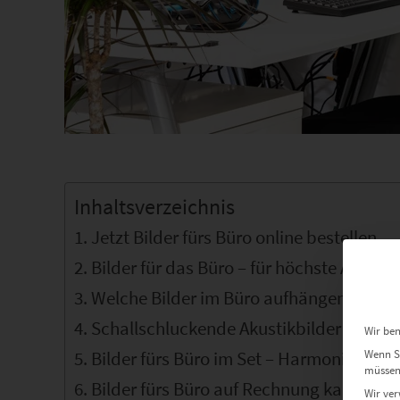
Inhaltsverzeichnis
Jetzt Bilder fürs Büro online bestellen
Bilder für das Büro – für höchste Ansprü
Welche Bilder im Büro aufhängen?
Schallschluckende Akustikbilder fürs Bü
Wir ben
Bilder fürs Büro im Set – Harmonisch un
Wenn Si
müssen 
Bilder fürs Büro auf Rechnung kaufen
Wir ver