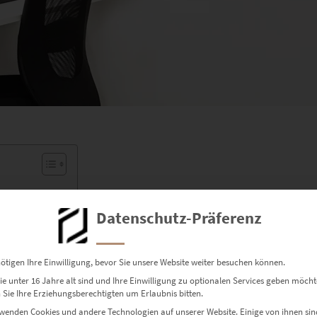
che
Datenschutz-Präferenz
ro
ötigen Ihre Einwilligung, bevor Sie unsere Website weiter besuchen können.
d stimmig!
e unter 16 Jahre alt sind und Ihre Einwilligung zu optionalen Services geben möcht
Sie Ihre Erziehungsberechtigten um Erlaubnis bitten.
wenden Cookies und andere Technologien auf unserer Website. Einige von ihnen sin