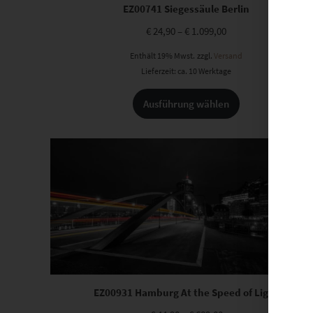
EZ00741 Siegessäule Berlin
€
24,90
–
€
1.099,00
Enthält 19% Mwst.
zzgl.
Versand
Lieferzeit: ca. 10 Werktage
Ausführung wählen
EZ00931 Hamburg At the Speed of Light