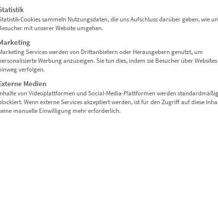
Statistik
Enthält 19% Mwst.
zzgl.
Versand
Statistik-Cookies sammeln Nutzungsdaten, die uns Aufschluss darüber geben, wie un
Lieferzeit: ca. 10 Werktage
Besucher mit unserer Website umgehen.
Marketing
Ausführung wählen
Marketing Services werden von Drittanbietern oder Herausgebern genutzt, um
personalisierte Werbung anzuzeigen. Sie tun dies, indem sie Besucher über Websites
hinweg verfolgen.
Externe Medien
Inhalte von Videoplattformen und Social-Media-Plattformen werden standardmäßi
blockiert. Wenn externe Services akzeptiert werden, ist für den Zugriff auf diese Inha
keine manuelle Einwilligung mehr erforderlich.