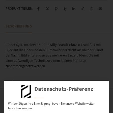
PRODUKT TEILEN:
BESCHREIBUNG
Planet Systemrelevanz – Der Willy-Brandt-Platz in Frankfurt mit
Blick auf die Oper und den Eurotower bei Nacht als kleiner Planet
bei Nacht. Bild entstanden aus mehreren Einzelbildern, die mit
einer aufwendigen Technik zu einem kleinen Planeten
zusammengesetzt werden.
ZUSÄTZLICHE INFORMATIONEN
Datenschutz-Präferenz
PRODUKT BESONDERHEITEN
Wir benötigen Ihre Einwilligung, bevor Sie unsere Website weiter
besuchen können.
AUSFÜHRUNG