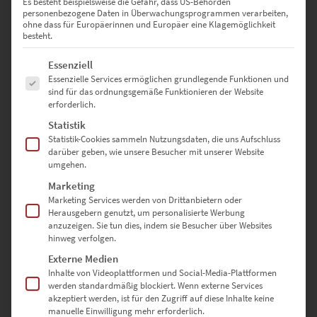
Es besteht beispielsweise die Gefahr, dass US-Behörden
0
personenbezogene Daten in Überwachungsprogrammen verarbeiten,
ohne dass für Europäerinnen und Europäer eine Klagemöglichkeit
besteht.
Es folgt eine Liste der Service-Gruppen, für die eine Einwilligung erte
Essenziell
Bewertungen
Essenzielle Services ermöglichen grundlegende Funktionen und
sind für das ordnungsgemäße Funktionieren der Website
erforderlich.
Es gibt noch keine Bewertungen.
Statistik
Statistik-Cookies sammeln Nutzungsdaten, die uns Aufschluss
darüber geben, wie unsere Besucher mit unserer Website
umgehen.
SCHREIBE DIE ERSTE BEWERTUNG FÜR „EZ00899 PLANET
SYSTEMRELEVANZ“
Marketing
Marketing Services werden von Drittanbietern oder
Herausgebern genutzt, um personalisierte Werbung
Deine E-Mail-Adresse wird nicht veröffentlicht.
anzuzeigen. Sie tun dies, indem sie Besucher über Websites
Erforderliche Felder sind mit
*
markiert
hinweg verfolgen.
Externe Medien
Inhalte von Videoplattformen und Social-Media-Plattformen
DEINE BEWERTUNG
*
werden standardmäßig blockiert. Wenn externe Services
akzeptiert werden, ist für den Zugriff auf diese Inhalte keine
manuelle Einwilligung mehr erforderlich.