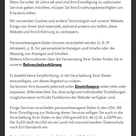
Wenn Sie unter 16 Jahre alt sind und Ihre Einwilligung zu optionalen
Poster, Leinwand auf Keilrahmen, Acrylglas
Services geben möchten, müssen Sie Ihre Erziehungsberechtigten um
Erlaubnis bitten.
GRÖSSE
Wir verwenden Cookies und andere Technologien auf unserer Website.
40 x 40 cm, 50 x 50 cm, 60 x 60 cm, 70 x 70 cm, 80 x 80 cm, 90 x 90 cm,
Einige von ihnen sind essenziell, während andere uns helfen, diese
100 x 100 cm
Website und Ihre Erfahrung zu verbessern.
Personenbezogene Daten können verarbeitet werden (z. B. IP-
BEWERTUNGEN (0)
Adressen), z. B. für personalisierte Anzeigen und Inhalte oder die
Messung von Anzeigen und Inhalten.
Weitere Informationen über die Verwendung Ihrer Daten finden Sie in
0
unserer
Datenschutzerklärung
.
Es besteht keine Verpflichtung, in die Verarbeitung Ihrer Daten
einzuwilligen, um dieses Angebot zu nutzen.
0
Bewertungen
Sie können Ihre Auswahl jederzeit unter
Einstellungen
widerrufen oder
anpassen.
Bitte beachten Sie, dass aufgrund individueller Einstellungen
0
möglicherweise nicht alle Funktionen der Website verfügbar sind.
0
Einige Services verarbeiten personenbezogene Daten in den USA. Mit
Ihrer Einwilligung zur Nutzung dieser Services willigen Sie auch in die
0
Verarbeitung Ihrer Daten in den USA gemäß Art. 49 (1) lit. a GDPR ein.
Der EuGH stuft die USA als ein Land mit unzureichendem Datenschutz
nach EU-Standards ein.
0