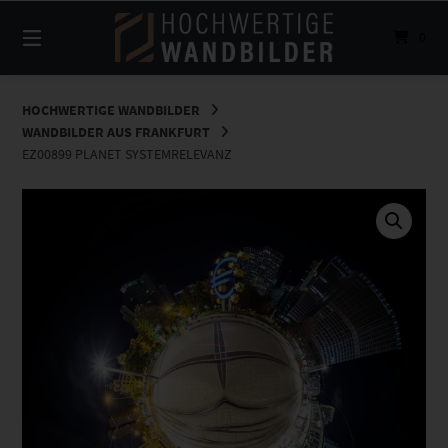
Springe
zum
0
Inhalt
HOCHWERTIGE WANDBILDER
WANDBILDER AUS FRANKFURT
EZ00899 PLANET SYSTEMRELEVANZ