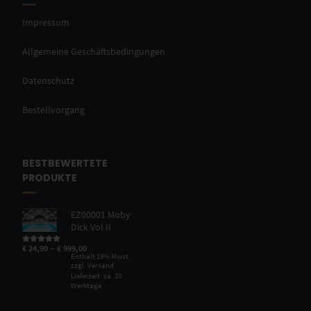
Impressum
Allgemeine Geschäftsbedingungen
Datenschutz
Bestellvorgang
BESTBEWERTETE
PRODUKTE
EZ00001 Moby
Dick Vol II
–
€
24,90
€
999,00
Bewertet mit
5.00
von 5
Enthält 19% Mwst.
zzgl.
Versand
Lieferzeit: ca. 10
Werktage