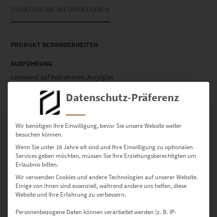
ZUSÄTZLICHE INFORMATIONEN
PRODUKT BESONDERHEITEN
AUSFÜHRUNG
Leinwand auf Keilrahmen, Acrylglas
GRÖSSE
Datenschutz-Präferenz
60 x 20 cm, 90 x 30 cm, 120 x 40 cm, 150 x 50 cm
Wir benötigen Ihre Einwilligung, bevor Sie unsere Website weiter
BEWERTUNGEN (0)
besuchen können.
Wenn Sie unter 16 Jahre alt sind und Ihre Einwilligung zu optionalen
Services geben möchten, müssen Sie Ihre Erziehungsberechtigten um
0
Erlaubnis bitten.
Wir verwenden Cookies und andere Technologien auf unserer Website.
0
Bewertungen
Einige von ihnen sind essenziell, während andere uns helfen, diese
Website und Ihre Erfahrung zu verbessern.
0
Personenbezogene Daten können verarbeitet werden (z. B. IP-