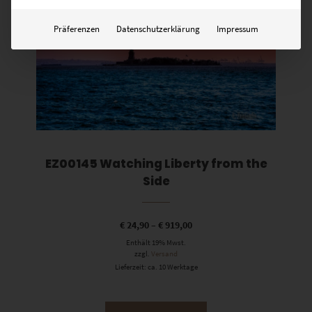
Präferenzen
Datenschutzerklärung
Impressum
EZ00145 Watching Liberty from the
Side
€
24,90
–
€
919,00
Enthält 19% Mwst.
zzgl.
Versand
Lieferzeit: ca. 10 Werktage