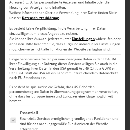
Adressen), z. B. für personalisierte Anzeigen und Inhalte oder die
0
Messung von Anzeigen und Inhalten.
Weitere Informationen über die Verwendung Ihrer Daten finden Sie in
0
unserer
Datenschutzerklärung
.
0
Es besteht keine Verpflichtung, in die Verarbeitung Ihrer Daten
einzuwilligen, um dieses Angebot zu nutzen.
0
Sie können Ihre Auswahl jederzeit unter
Einstellungen
widerrufen oder
anpassen.
Bitte beachten Sie, dass aufgrund individueller Einstellungen
möglicherweise nicht alle Funktionen der Website verfügbar sind.
Einige Services verarbeiten personenbezogene Daten in den USA. Mit
Bewertungen
Ihrer Einwilligung zur Nutzung dieser Services willigen Sie auch in die
Verarbeitung Ihrer Daten in den USA gemäß Art. 49 (1) lit. a GDPR ein.
Der EuGH stuft die USA als ein Land mit unzureichendem Datenschutz
nach EU-Standards ein.
Es gibt noch keine Bewertungen.
Es besteht beispielsweise die Gefahr, dass US-Behörden
personenbezogene Daten in Überwachungsprogrammen verarbeiten,
ohne dass für Europäerinnen und Europäer eine Klagemöglichkeit
besteht.
SCHREIBE DIE ERSTE BEWERTUNG FÜR „EZ00897 FRANKFURT
PAULSPLATZ PANORAMA“
Es folgt eine Liste der Service-Gruppen, für die eine Einwilligung erte
Essenziell
Essenzielle Services ermöglichen grundlegende Funktionen und
Deine E-Mail-Adresse wird nicht veröffentlicht.
sind für das ordnungsgemäße Funktionieren der Website
erforderlich.
Erforderliche Felder sind mit
*
markiert