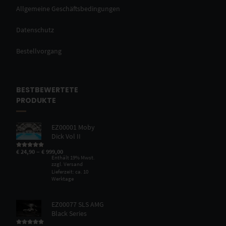
Allgemeine Geschäftsbedingungen
Datenschutz
Bestellvorgang
BESTBEWERTETE
PRODUKTE
EZ00001 Moby
Dick Vol II
–
€
24,90
€
999,00
Bewertet mit
5.00
von 5
Enthält 19% Mwst.
zzgl.
Versand
Lieferzeit: ca. 10
Werktage
EZ00077 SLS AMG
Black Series