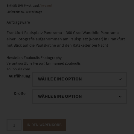
Enthält 19% Mwst.
zzgl.
Versand
Lieferzeit: ca. 10 Werktage
Auftragsware
Frankfurt Paulsplatz Panorama – 360 Grad Wandbild Panorama
einer Fotografie aufgenommen am Paulsplatz (Römer) in Frankfurt
mit Blick auf die Paulskirche und den Ratskeller bei Nacht
Hersteller:
Zouboulis Photography
Verantwortliche Person:
Emmanuel Zouboulis
zouboulis.com
Ausführung
Größe
EZ00897
IN DEN WARENKORB
Frankfurt