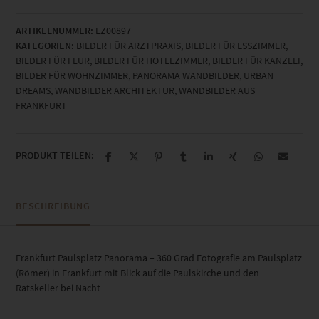
Paulsplatz
Panorama
ARTIKELNUMMER:
EZ00897
Menge
KATEGORIEN:
BILDER FÜR ARZTPRAXIS
,
BILDER FÜR ESSZIMMER
,
BILDER FÜR FLUR
,
BILDER FÜR HOTELZIMMER
,
BILDER FÜR KANZLEI
,
BILDER FÜR WOHNZIMMER
,
PANORAMA WANDBILDER
,
URBAN
DREAMS
,
WANDBILDER ARCHITEKTUR
,
WANDBILDER AUS
FRANKFURT
PRODUKT TEILEN:
BESCHREIBUNG
Frankfurt Paulsplatz Panorama – 360 Grad Fotografie am Paulsplatz
(Römer) in Frankfurt mit Blick auf die Paulskirche und den
Ratskeller bei Nacht