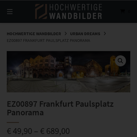
Springe
zum
0
Inhalt
HOCHWERTIGE WANDBILDER
URBAN DREAMS
EZ00897 FRANKFURT PAULSPLATZ PANORAMA
EZ00897 Frankfurt Paulsplatz
Panorama
€
49,90
–
€
689,00