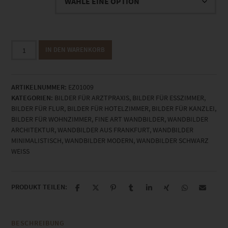
EZ01009
IN DEN WARENKORB
Frankfurt
Hoch
Hinaus
ARTIKELNUMMER:
EZ01009
Menge
KATEGORIEN:
BILDER FÜR ARZTPRAXIS
,
BILDER FÜR ESSZIMMER
,
BILDER FÜR FLUR
,
BILDER FÜR HOTELZIMMER
,
BILDER FÜR KANZLEI
,
BILDER FÜR WOHNZIMMER
,
FINE ART WANDBILDER
,
WANDBILDER
ARCHITEKTUR
,
WANDBILDER AUS FRANKFURT
,
WANDBILDER
MINIMALISTISCH
,
WANDBILDER MODERN
,
WANDBILDER SCHWARZ
WEISS
PRODUKT TEILEN:
BESCHREIBUNG