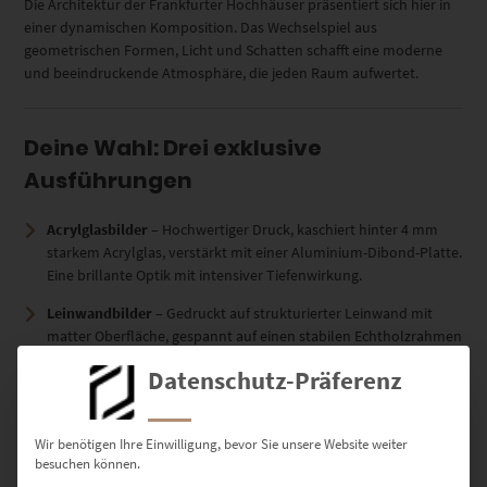
Die Architektur der Frankfurter Hochhäuser präsentiert sich hier in
einer dynamischen Komposition. Das Wechselspiel aus
geometrischen Formen, Licht und Schatten schafft eine moderne
und beeindruckende Atmosphäre, die jeden Raum aufwertet.
Deine Wahl: Drei exklusive
Ausführungen
Acrylglasbilder
– Hochwertiger Druck, kaschiert hinter 4 mm
starkem Acrylglas, verstärkt mit einer Aluminium-Dibond-Platte.
Eine brillante Optik mit intensiver Tiefenwirkung.
Leinwandbilder
– Gedruckt auf strukturierter Leinwand mit
matter Oberfläche, gespannt auf einen stabilen Echtholzrahmen
– für eine natürliche und elegante Wirkung.
Datenschutz-Präferenz
Poster
– Flexibler Druck auf seidenmattes Premium-Papier, das
mit klaren Details und kräftigen Farben überzeugt.
Wir benötigen Ihre Einwilligung, bevor Sie unsere Website weiter
besuchen können.