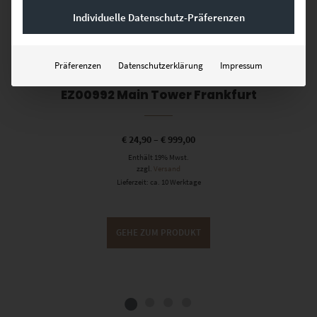
Individuelle Datenschutz-Präferenzen
Präferenzen
Datenschutzerklärung
Impressum
EZ00992 Main Tower Frankfurt
€
24,90
–
€
999,00
Enthält 19% Mwst.
zzgl.
Versand
Lieferzeit: ca. 10 Werktage
GEHE ZUM PRODUKT