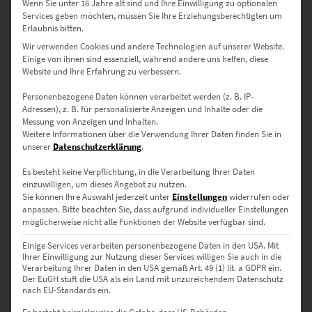
Individuelle Größen – Für jede Wand
Wenn Sie unter 16 Jahre alt sind und Ihre Einwilligung zu optionalen
Services geben möchten, müssen Sie Ihre Erziehungsberechtigten um
das passende Format
Erlaubnis bitten.
Wir verwenden Cookies und andere Technologien auf unserer Website.
30 x 20 cm
– Ideal für private Arbeitszimmer oder kleinere
Einige von ihnen sind essenziell, während andere uns helfen, diese
Büros.
Website und Ihre Erfahrung zu verbessern.
45 x 30 cm
– Eine stilvolle Wahl für moderne Wartezimmer.
Personenbezogene Daten können verarbeitet werden (z. B. IP-
Adressen), z. B. für personalisierte Anzeigen und Inhalte oder die
60 x 40 cm
– Hervorragend für Notariate, die auf subtile Eleganz
Messung von Anzeigen und Inhalten.
setzen.
Weitere Informationen über die Verwendung Ihrer Daten finden Sie in
unserer
Datenschutzerklärung
.
75 x 50 cm
– Perfekt für Bankfilialen, die eine beeindruckende
Atmosphäre schaffen möchten.
Es besteht keine Verpflichtung, in die Verarbeitung Ihrer Daten
einzuwilligen, um dieses Angebot zu nutzen.
90 x 60 cm
– Für größere Konferenzräume oder
Sie können Ihre Auswahl jederzeit unter
Einstellungen
widerrufen oder
Empfangsbereiche.
anpassen.
Bitte beachten Sie, dass aufgrund individueller Einstellungen
möglicherweise nicht alle Funktionen der Website verfügbar sind.
120 x 80 cm
– Ein Eyecatcher für repräsentative Büros.
Einige Services verarbeiten personenbezogene Daten in den USA. Mit
135 x 90 cm
– Ideal für großzügige Hotellounges.
Ihrer Einwilligung zur Nutzung dieser Services willigen Sie auch in die
Verarbeitung Ihrer Daten in den USA gemäß Art. 49 (1) lit. a GDPR ein.
Der EuGH stuft die USA als ein Land mit unzureichendem Datenschutz
150 x 100 cm
– Perfekt für weitläufige Räume, die ein Statement
nach EU-Standards ein.
setzen sollen.