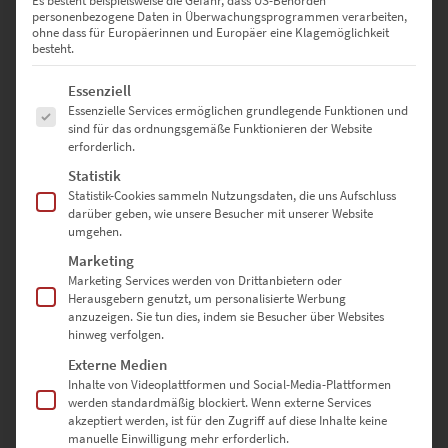
Es besteht beispielsweise die Gefahr, dass US-Behörden
Noch größere Formate gewünscht?
Kein Problem! Nutze unser
personenbezogene Daten in Überwachungsprogrammen verarbeiten,
Kontaktformular
, um uns deine individuellen Wünsche mitzuteilen
ohne dass für Europäerinnen und Europäer eine Klagemöglichkeit
besteht.
– wir beraten dich gerne!
Es folgt eine Liste der Service-Gruppen, für die eine Einwilligung erte
Essenziell
Essenzielle Services ermöglichen grundlegende Funktionen und
Deine Vorteile bei Hochwertige-
sind für das ordnungsgemäße Funktionieren der Website
erforderlich.
Wandbilder.de
Statistik
Statistik-Cookies sammeln Nutzungsdaten, die uns Aufschluss
✔
Perfekt für dich angepasst
: Wähle aus verschiedenen
darüber geben, wie unsere Besucher mit unserer Website
Ausführungen und Größen für dein individuelles Wandbild.
umgehen.
✔
Hochwertige Materialien
: Langlebige Qualität, brillante Farben
Marketing
und beeindruckende Details.
Marketing Services werden von Drittanbietern oder
✔
Vielseitig einsetzbar
: Für private Räume, Büros und
Herausgebern genutzt, um personalisierte Werbung
repräsentative Geschäftsräume.
anzuzeigen. Sie tun dies, indem sie Besucher über Websites
✔
Einfache Montage
: Acrylglasbilder verfügen über eine
hinweg verfolgen.
angebrachte Schiene, Leinwandbilder haben zwei Zackenaufhänger.
Externe Medien
Inhalte von Videoplattformen und Social-Media-Plattformen
werden standardmäßig blockiert. Wenn externe Services
Hol dir „Frankfurt Hoch Hinaus“ und bringe ein Stück
akzeptiert werden, ist für den Zugriff auf diese Inhalte keine
architektonische Perfektion und urbanes Flair in deine Räume.
manuelle Einwilligung mehr erforderlich.