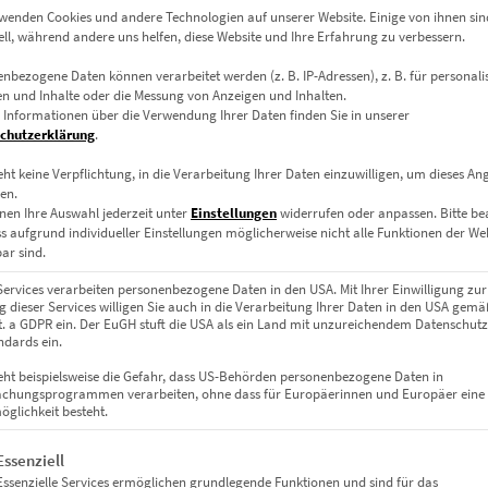
wenden Cookies und andere Technologien auf unserer Website. Einige von ihnen sin
ell, während andere uns helfen, diese Website und Ihre Erfahrung zu verbessern.
ie gesetzliche Mehrwertsteuer und sonstige Preisbestandteile.
nbezogene Daten können verarbeitet werden (z. B. IP-Adressen), z. B. für personalis
n und Inhalte oder die Messung von Anzeigen und Inhalten.
 Informationen über die Verwendung Ihrer Daten finden Sie in unserer
chutzerklärung
.
r die Lieferung innerhalb Deutschlands einen Pauschalbetrag. Soll
ersandkosten werden Ihnen im Warenkorbsystem und auf der Bestel
eht keine Verpflichtung, in die Verarbeitung Ihrer Daten einzuwilligen, um dieses An
en.
nen Ihre Auswahl jederzeit unter
Einstellungen
widerrufen oder anpassen.
Bitte b
ss aufgrund individueller Einstellungen möglicherweise nicht alle Funktionen der We
ar sind.
Services verarbeiten personenbezogene Daten in den USA. Mit Ihrer Einwilligung zur
 dieser Services willigen Sie auch in die Verarbeitung Ihrer Daten in den USA gemäß
lit. a GDPR ein. Der EuGH stuft die USA als ein Land mit unzureichendem Datenschut
ehrwertsteuer. Da die Mehrwertsteuer auf die Versandkostenpaus
dards ein.
n Umsatzsteuersätzen erworben werden (z.B. bei Erwerb von Bücher
eht beispielsweise die Gefahr, dass US-Behörden personenbezogene Daten in
rden kann. Sie kann dabei jedoch nicht höher, sondern nur zu Ihr
chungsprogrammen verarbeiten, ohne dass für Europäerinnen und Europäer eine
glichkeit besteht.
gt eine Liste der Service-Gruppen, für die eine Einwilligung erteil
Essenziell
Essenzielle Services ermöglichen grundlegende Funktionen und sind für das