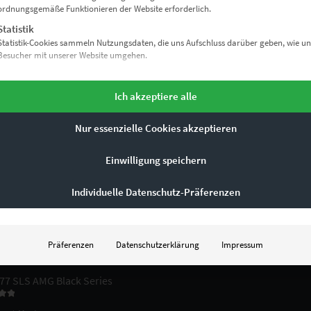
ordnungsgemäße Funktionieren der Website erforderlich.
Statistik
Statistik-Cookies sammeln Nutzungsdaten, die uns Aufschluss darüber geben, wie un
Besucher mit unserer Website umgehen.
ZURÜCK NACH OBEN
Marketing
Marketing Services werden von Drittanbietern oder Herausgebern genutzt, um
Ich akzeptiere alle
personalisierte Werbung anzuzeigen. Sie tun dies, indem sie Besucher über Websites
hinweg verfolgen.
Nur essenzielle Cookies akzeptieren
Externe Medien
ETE PRODUKTE
Inhalte von Videoplattformen und Social-Media-Plattformen werden standardmäßi
Einwilligung speichern
blockiert. Wenn externe Services akzeptiert werden, ist für den Zugriff auf diese Inha
keine manuelle Einwilligung mehr erforderlich.
1 Moby Dick Vol II
Individuelle Datenschutz-Präferenzen
 mit
 19% Mwst.
n 5
rsand
it: ca. 10 Werktage
Präferenzen
Datenschutzerklärung
Impressum
77 SLS AMG Black Series
 mit