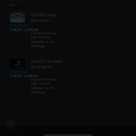
EZ00001 Moby
Dick Vol II
–
€
24,90
€
999,00
Bewertet mit
5.00
von 5
Enthält 19% Mwst.
zzgl.
Versand
Lieferzeit: ca. 10
Werktage
EZ00077 SLS AMG
Black Series
–
€
24,90
€
999,00
Bewertet mit
5.00
von 5
Enthält 19% Mwst.
zzgl.
Versand
Lieferzeit: ca. 10
Werktage