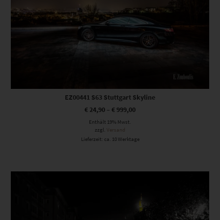
EZ00441 S63 Stuttgart Skyline
€
24,90
–
€
999,00
Enthält 19% Mwst.
zzgl.
Versand
Lieferzeit: ca. 10 Werktage
Dieses Produkt weist mehrere Varianten auf. Die Optionen können auf der Produktseite gewählt werden