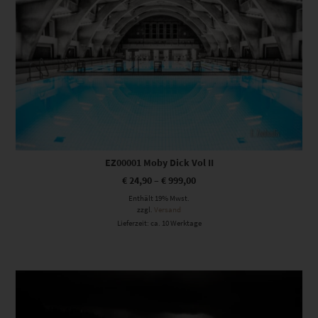
EZ00001 Moby Dick Vol II
€
24,90
–
€
999,00
Enthält 19% Mwst.
zzgl.
Versand
Lieferzeit: ca. 10 Werktage
Dieses Produkt weist mehrere Varianten auf. Die Optionen können auf der Produktseite gewählt werden