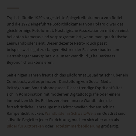
Typisch für die 1929 vorgestellte Spiegelreflexkamera von Rollei
und die 1972 eingeführte Sofortbildkamera von Polaroid war das
gleichförmige Fotoformat. Nostalgische Assoziationen mit den einst
beliebten Kameras sind vorprogrammiert, wenn man quadratische
Leinwandbilder sieht. Dieser dezente Retro-Touch passt
beispielsweise gut zur langen Historie der Fachwerkbauten am
Herrenberger Marktplatz, die unser Wandbild „The Darkness
Beyond“ charakterisieren.
Seit einigen Jahren freut sich das Bildformat „quadratisch“ über ein
Comeback, weil es prima zur Darstellung von Social-Media-
Beiträgen am Smartphone passt. Dieser trendige Esprit entfaltet
sich in Kombination mit moderner Digitalfotografie oder einem
innovativen Motiv. Beides vereinen unsere Wandbilder, die
fortschrittliche Fahrzeuge mit Lichtschweifen dynamisch ins
Rampenlicht rücken.
Wandbilder in Schwarz-Weiß
im Quadrat sind
stilvolle Begleiter jeder Einrichtung, machen sich aber auch als
Bilder für Arztpraxen
oder
Hotelzimmerbebilderung
großartig.