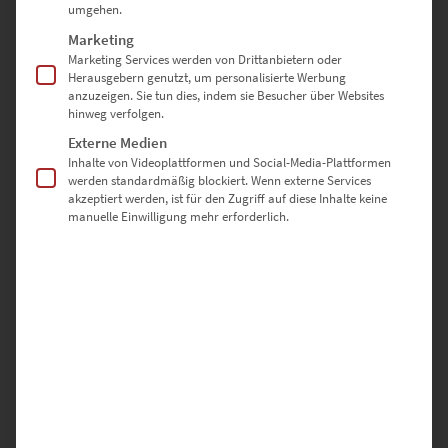
umgehen.
Marketing
Dieses Produkt weist mehrere Varianten auf. Die Optionen können auf der Produktseite gewählt werden
Marketing Services werden von Drittanbietern oder
Herausgebern genutzt, um personalisierte Werbung
anzuzeigen. Sie tun dies, indem sie Besucher über Websites
hinweg verfolgen.
Externe Medien
Inhalte von Videoplattformen und Social-Media-Plattformen
werden standardmäßig blockiert. Wenn externe Services
akzeptiert werden, ist für den Zugriff auf diese Inhalte keine
manuelle Einwilligung mehr erforderlich.
EZ00429 Hall of Change
€
24,90
–
€
999,00
Enthält 19% Mwst.
zzgl.
Versand
Lieferzeit: ca. 10 Werktage