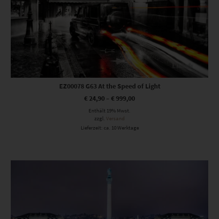
EZ00078 G63 At the Speed of Light
€
24,90
–
€
999,00
Enthält 19% Mwst.
zzgl.
Versand
Lieferzeit: ca. 10 Werktage
Dieses Produkt weist mehrere Varianten auf. Die Optionen können auf der Produktseite gewählt werden