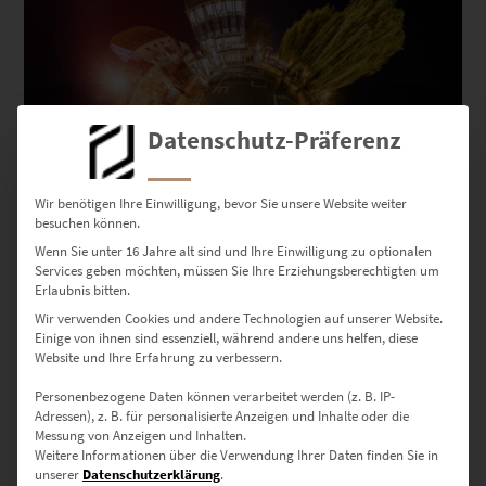
Datenschutz-Präferenz
Wir benötigen Ihre Einwilligung, bevor Sie unsere Website weiter
besuchen können.
Wenn Sie unter 16 Jahre alt sind und Ihre Einwilligung zu optionalen
Services geben möchten, müssen Sie Ihre Erziehungsberechtigten um
Erlaubnis bitten.
Wir verwenden Cookies und andere Technologien auf unserer Website.
Einige von ihnen sind essenziell, während andere uns helfen, diese
Website und Ihre Erfahrung zu verbessern.
EZ00912 Planet Elbenplatz Böblingen
Personenbezogene Daten können verarbeitet werden (z. B. IP-
€
26,90
–
€
749,00
Adressen), z. B. für personalisierte Anzeigen und Inhalte oder die
Enthält 19% Mwst.
Messung von Anzeigen und Inhalten.
zzgl.
Versand
Weitere Informationen über die Verwendung Ihrer Daten finden Sie in
Lieferzeit: ca. 10 Werktage
unserer
Datenschutzerklärung
.