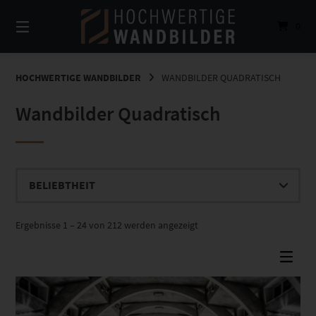
Springe
zum
0
Inhalt
HOCHWERTIGE WANDBILDER
WANDBILDER QUADRATISCH
Wandbilder Quadratisch
Nach
Ergebnisse 1 – 24 von 212 werden angezeigt
Beliebtheit
sortiert
Dieses Produkt weist mehrere Varianten auf. Die Optionen können auf der Produktseite gewählt werden