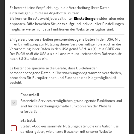
Es besteht keine Verpflichtung, in die Verarbeitung Ihrer Daten
einzuwilligen, um dieses Angebot zu nutzen.
Dieses Produkt weist mehrere Varianten auf. Die Optionen können auf der Produktseite gewählt werden
Sie können Ihre Auswahl jederzeit unter
Einstellungen
widerrufen oder
anpassen.
Bitte beachten Sie, dass aufgrund individueller Einstellungen
möglicherweise nicht alle Funktionen der Website verfügbar sind.
Einige Services verarbeiten personenbezogene Daten in den USA. Mit
Ihrer Einwilligung zur Nutzung dieser Services willigen Sie auch in die
Verarbeitung Ihrer Daten in den USA gemäß Art. 49 (1) lit. a GDPR ein.
Der EuGH stuft die USA als ein Land mit unzureichendem Datenschutz
nach EU-Standards ein.
Es besteht beispielsweise die Gefahr, dass US-Behörden
personenbezogene Daten in Überwachungsprogrammen verarbeiten,
ohne dass für Europäerinnen und Europäer eine Klagemöglichkeit
besteht.
Es folgt eine Liste der Service-Gruppen, für die eine Einwilligung erte
Essenziell
EZ00443 Stadtbibliothek Stuttgart
Essenzielle Services ermöglichen grundlegende Funktionen und
sind für das ordnungsgemäße Funktionieren der Website
€
24,90
–
€
999,00
erforderlich.
Enthält 19% Mwst.
Statistik
zzgl.
Versand
Statistik-Cookies sammeln Nutzungsdaten, die uns Aufschluss
Lieferzeit: ca. 10 Werktage
darüber geben, wie unsere Besucher mit unserer Website