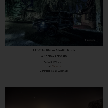
EZ00216 G63 in Stealth Mode
€
24,90
–
€
999,00
Enthält 19% Mwst.
zzgl.
Versand
Lieferzeit: ca. 10 Werktage
Dieses Produkt weist mehrere Varianten auf. Die Optionen können auf der Produktseite gewählt werden