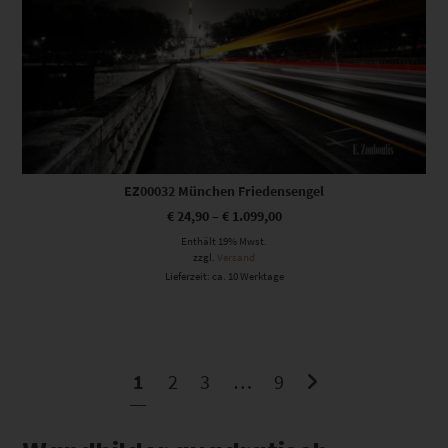
EZ00032 München Friedensengel
€
24,90
–
€
1.099,00
Enthält 19% Mwst.
zzgl.
Versand
Lieferzeit: ca. 10 Werktage
1
2
3
…
9