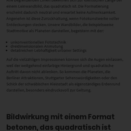
Alle begrenzenden Linien bekennen sich zur identischen Länge bei
einem Leinwandbild, das quadratisch ist. Die Formatierung
erscheint dadurch neutral und erwartet keine Aufmerksamkeit.
Angenehm ist diese Zurückhaltung, wenn Fotokunstwerke voller
Entdeckungen stecken. Unsere Wandbilder, die beispielsweise
Stadtmotive als Planeten darstellen, begeistern mit der:
unkonventionellen Fototechnik
dreidimensionalen Anmutung
detailreichen Lebhaftigkeit urbaner Settings
Auf die vielzähligen Impressionen können sich die Augen einlassen,
weil der weitgehend einfarbige Hintergrund und quadratische
Auftritt davon nicht ablenken. So kommen die Planeten, die
Berliner Attraktionen, Stuttgarter Sehenswürdigkeiten oder den
Schick der schwäbischen Kleinstadt als eigenständiges Erdenrund
darstellen, besonders eindrucksvoll zur Geltung.
Bildwirkung mit einem Format
betonen, das quadratisch ist