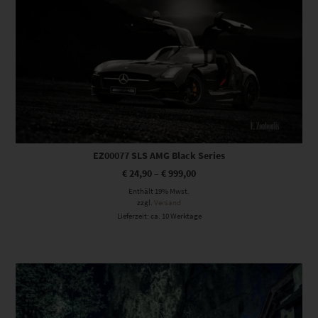
EZ00077 SLS AMG Black Series
€
24,90
–
€
999,00
Enthält 19% Mwst.
zzgl.
Versand
Lieferzeit: ca. 10 Werktage
Dieses Produkt weist mehrere Varianten auf. Die Optionen können auf der Produktseite gewählt werden