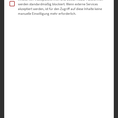
werden standardmäßig blockiert. Wenn externe Services
akzeptiert werden, ist für den Zugriff auf diese Inhalte keine
manuelle Einwilligung mehr erforderlich.
SCHREIBE DIE ERSTE BEWERTUNG FÜR „EZ00443
STADTBIBLIOTHEK STUTTGART“
Deine E-Mail-Adresse wird nicht veröffentlicht.
Erforderliche Felder sind mit
*
markiert
DEINE BEWERTUNG
*