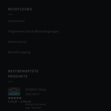
RECHTLICHES
Impressum
Allgemeine Geschäftsbedingungen
Datenschutz
Bestellvorgang
BESTBEWERTETE
PRODUKTE
EZ00001 Moby
Dick Vol II
–
€
24,90
€
999,00
Bewertet mit
5.00
von 5
Enthält 19% Mwst.
zzgl.
Versand