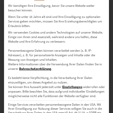
Wir benötigen Ihre Einwilligung, bevor Sie unsere Website weiter
besuchen können.
Wenn Sie unter 16 Jahre alt sind und Ihre Einwilligung zu optionalen
Die Stadtbibliothek in Stuttgart
Services geben möchten, müssen Sie Ihre Erziehungsberechtigten um
Erlaubnis bitten.
Wir verwenden Cookies und andere Technologien auf unserer Website.
ZUSÄTZLICHE INFORMATIONEN
Einige von ihnen sind essenziell, während andere uns helfen, diese
Website und Ihre Erfahrung zu verbessern.
Personenbezogene Daten können verarbeitet werden (z. B. IP-
PRODUKT BESONDERHEITEN
Adressen), z. B. für personalisierte Anzeigen und Inhalte oder die
Messung von Anzeigen und Inhalten.
AUSFÜHRUNG
Weitere Informationen über die Verwendung Ihrer Daten finden Sie in
Poster, Leinwand auf Keilrahmen, Acrylglas
unserer
Datenschutzerklärung
.
GRÖSSE
Es besteht keine Verpflichtung, in die Verarbeitung Ihrer Daten
einzuwilligen, um dieses Angebot zu nutzen.
30 x 20 cm, 45 x 30 cm, 60 x 40 cm, 75 x 50 cm, 90 x 60 cm, 120 x 80
Sie können Ihre Auswahl jederzeit unter
Einstellungen
widerrufen oder
cm, 135 x 90 cm, 150 x 100 cm, 40 x 40 cm, 50 x 50 cm, 60 x 60 cm, 70 x
anpassen.
Bitte beachten Sie, dass aufgrund individueller Einstellungen
möglicherweise nicht alle Funktionen der Website verfügbar sind.
70 cm, 80 x 80 cm, 90 x 90 cm, 100 x 100 cm
Einige Services verarbeiten personenbezogene Daten in den USA. Mit
BEWERTUNGEN (0)
Ihrer Einwilligung zur Nutzung dieser Services willigen Sie auch in die
Verarbeitung Ihrer Daten in den USA gemäß Art. 49 (1) lit. a GDPR ein.