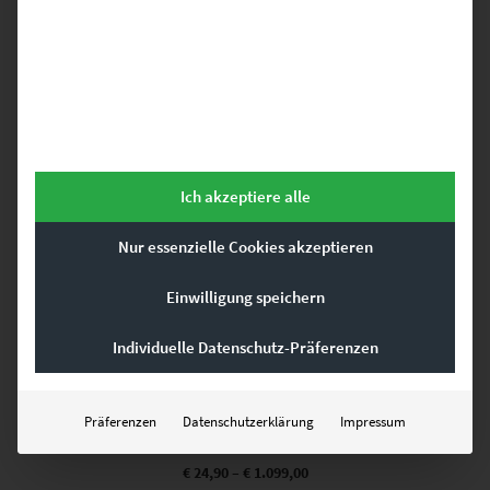
Dieses Produkt weist mehrere Varianten auf. Die Optionen können auf der Produktseite gewählt werden
Ich akzeptiere alle
Nur essenzielle Cookies akzeptieren
Einwilligung speichern
Individuelle Datenschutz-Präferenzen
EZ00013 The Streets Of Stuttgart
Präferenzen
Datenschutzerklärung
Impressum
€
24,90
–
€
1.099,00