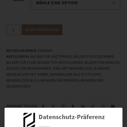
EZ00443
IN DEN WARENKORB
Stadtbibliothek
Stuttgart
Menge
ARTIKELNUMMER:
EZ00443
KATEGORIEN:
BILDER FÜR ARZTPRAXIS
,
BILDER FÜR ESSZIMMER
,
BILDER FÜR FLUR
,
BILDER FÜR HOTELZIMMER
,
BILDER FÜR KANZLEI
,
BILDER FÜR WOHNZIMMER
,
FINE ART WANDBILDER
,
SCHWARZ
WEISS BILDER MIT FARBE
,
WANDBILDER AUS STUTTGART
,
WANDBILDER BLAU
,
WANDBILDER MODERN
,
WANDBILDER
QUADRATISCH
PRODUKT TEILEN:
Datenschutz-Präferenz
BESCHREIBUNG