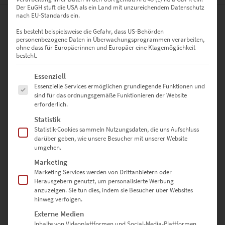
Der EuGH stuft die USA als ein Land mit unzureichendem Datenschutz
nach EU-Standards ein.
0
Es besteht beispielsweise die Gefahr, dass US-Behörden
personenbezogene Daten in Überwachungsprogrammen verarbeiten,
ohne dass für Europäerinnen und Europäer eine Klagemöglichkeit
0
Bewertungen
besteht.
Es folgt eine Liste der Service-Gruppen, für die eine Einwilligung erte
0
Essenziell
Essenzielle Services ermöglichen grundlegende Funktionen und
0
sind für das ordnungsgemäße Funktionieren der Website
erforderlich.
0
Statistik
Statistik-Cookies sammeln Nutzungsdaten, die uns Aufschluss
0
darüber geben, wie unsere Besucher mit unserer Website
umgehen.
0
Marketing
Marketing Services werden von Drittanbietern oder
Herausgebern genutzt, um personalisierte Werbung
Bewertungen
anzuzeigen. Sie tun dies, indem sie Besucher über Websites
hinweg verfolgen.
Externe Medien
Es gibt noch keine Bewertungen.
Inhalte von Videoplattformen und Social-Media-Plattformen