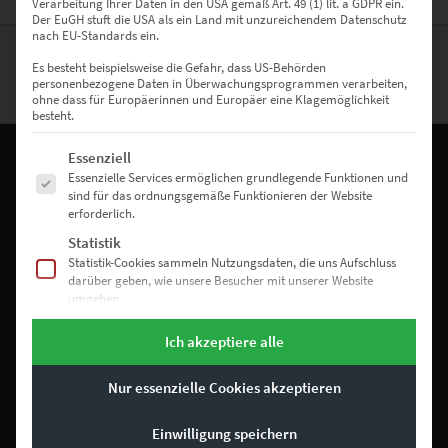
Verarbeitung Ihrer Daten in den USA gemäß Art. 49 (1) lit. a GDPR ein.
Der EuGH stuft die USA als ein Land mit unzureichendem Datenschutz
nach EU-Standards ein.
Es besteht beispielsweise die Gefahr, dass US-Behörden
personenbezogene Daten in Überwachungsprogrammen verarbeiten,
ZURÜCK NACH OBEN
ohne dass für Europäerinnen und Europäer eine Klagemöglichkeit
besteht.
Es folgt eine Liste der Service-Gruppen, für die eine Einwilligung erte
Essenziell
Essenzielle Services ermöglichen grundlegende Funktionen und
sind für das ordnungsgemäße Funktionieren der Website
RECHTLICHES
erforderlich.
Statistik
Impressum
Statistik-Cookies sammeln Nutzungsdaten, die uns Aufschluss
darüber geben, wie unsere Besucher mit unserer Website
Allgemeine Geschäftsbedingungen
umgehen.
Marketing
Datenschutz
Ich akzeptiere alle
Marketing Services werden von Drittanbietern oder
Herausgebern genutzt, um personalisierte Werbung
Bestellvorgang
anzuzeigen. Sie tun dies, indem sie Besucher über Websites
Nur essenzielle Cookies akzeptieren
hinweg verfolgen.
Externe Medien
Einwilligung speichern