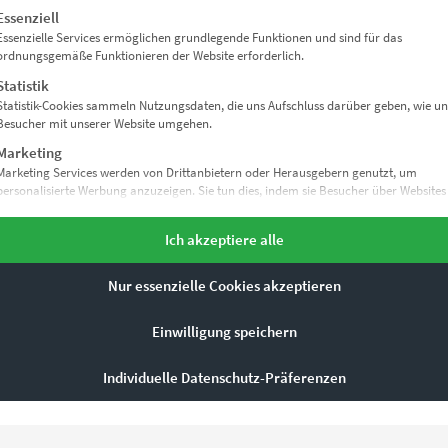
gt eine Liste der Service-Gruppen, für die eine Einwilligung erteil
Essenziell
Mit dem Anklicken des Buttons “Kaufen” übersenden Sie Ihre Bestel
Essenzielle Services ermöglichen grundlegende Funktionen und sind für das
ordnungsgemäße Funktionieren der Website erforderlich.
Statistik
Statistik-Cookies sammeln Nutzungsdaten, die uns Aufschluss darüber geben, wie un
Besucher mit unserer Website umgehen.
Marketing
Marketing Services werden von Drittanbietern oder Herausgebern genutzt, um
personalisierte Werbung anzuzeigen. Sie tun dies, indem sie Besucher über Websites
hinweg verfolgen.
ZURÜCK NACH OBEN
Externe Medien
Ich akzeptiere alle
Inhalte von Videoplattformen und Social-Media-Plattformen werden standardmäßi
blockiert. Wenn externe Services akzeptiert werden, ist für den Zugriff auf diese Inha
Nur essenzielle Cookies akzeptieren
keine manuelle Einwilligung mehr erforderlich.
Einwilligung speichern
ETE PRODUKTE
Individuelle Datenschutz-Präferenzen
1 Moby Dick Vol II