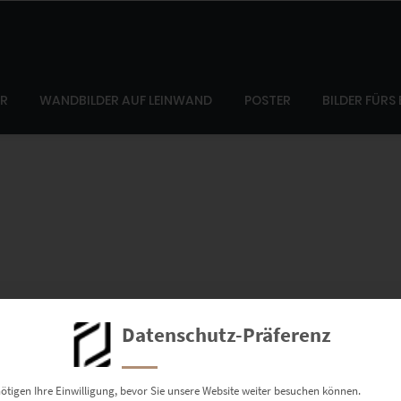
ER
WANDBILDER AUF LEINWAND
POSTER
BILDER FÜRS
Datenschutz-Präferenz
, indem Sie den “In den Warenkorb” Button anklicken. Dadurch wir
ötigen Ihre Einwilligung, bevor Sie unsere Website weiter besuchen können.