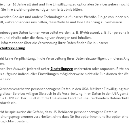
eit ändern, in dem Sie die Anzahl der Produkte ändern, durch Ank
e unter 16 Jahre alt sind und Ihre Einwilligung zu optionalen Services geben möcht
Sie Ihre Erziehungsberechtigten um Erlaubnis bitten.
 Buttons “Kasse” gelangen Sie zum nächsten Bestellschritt.
wenden Cookies und andere Technologien auf unserer Website. Einige von ihnen sin
ell, während andere uns helfen, diese Website und Ihre Erfahrung zu verbessern.
nbezogene Daten können verarbeitet werden (z. B. IP-Adressen), z. B. für personalis
Passwort an falls Sie bereits ein Kundenkonto besitzen, ansonsten re
n und Inhalte oder die Messung von Anzeigen und Inhalten.
 Informationen über die Verwendung Ihrer Daten finden Sie in unserer
stimmungen erhoben, verarbeitet und genutzt (Datenschutzhinwei
chutzerklärung
.
en Sie nun die Versandart auswählen. Durch klicken des Buttons “Wei
eht keine Verpflichtung, in die Verarbeitung Ihrer Daten einzuwilligen, um dieses An
en.
n
nen Ihre Auswahl jederzeit unter
Einstellungen
widerrufen oder anpassen.
Bitte b
ss aufgrund individueller Einstellungen möglicherweise nicht alle Funktionen der We
e Ihre gewünschte Zahlungsweise an. Durch Klicken des Buttons “W
ar sind.
Services verarbeiten personenbezogene Daten in den USA. Mit Ihrer Einwilligung zur
 dieser Services willigen Sie auch in die Verarbeitung Ihrer Daten in den USA gemäß
lit. a GDPR ein. Der EuGH stuft die USA als ein Land mit unzureichendem Datenschut
hre gewünschte Versandart an. Durch Klicken des Buttons “Weiter”
dards ein.
eht beispielsweise die Gefahr, dass US-Behörden personenbezogene Daten in
chungsprogrammen verarbeiten, ohne dass für Europäerinnen und Europäer eine
ewählten Produkte, die Versand- und Rechnungsadresse und Ihre Ko
glichkeit besteht.
ngen und die Widerrufsbelehrung aufmerksam durch. Sie können mi