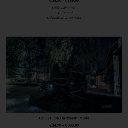
€
24,90
–
€
569,00
Enthält 19% Mwst.
zzgl.
Versand
Lieferzeit: ca. 10 Werktage
Dieses Produkt weist mehrere Varianten auf. Die Optionen können auf der Produktseite gewählt werden
EZ00216 G63 in Stealth Mode
€
24,90
–
€
999,00