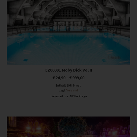
EZ00001 Moby Dick Vol II
€
24,90
–
€
999,00
Enthält 19% Mwst.
zzgl.
Versand
Lieferzeit: ca. 10 Werktage