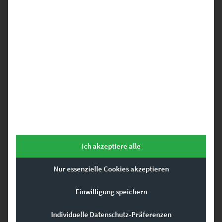
EZ00828 Vienna At the Speed Of Light
€
24,90
–
€
1.099,00
Enthält 19% Mwst.
zzgl.
Versand
Lieferzeit: ca. 10 Werktage
Ich akzeptiere alle
Dieses Produkt weist mehrere Varianten auf. Die Optionen können auf der Produktseite gewählt werden
Nur essenzielle Cookies akzeptieren
Einwilligung speichern
Individuelle Datenschutz-Präferenzen