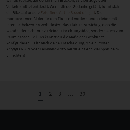
wandbilder.de, auf denen man Brücken, Straßenzüge oder
Verkehrsmittel entdeckt. Wenn dir der Gedanke gefällt, lohnt sich
ein Blick auf unsere
Foto-Serie At the Speed of Light
. Die
monochromen Bilder für den Flur sind modern und beleben mit
ihren Farbakzenten wohldosiert das Flair. Es ist wichtig, dass die
Wandbilder nicht nur zu deiner Einrichtungsidee, sondern auch zum
Raum passen. Bei uns kannst du die Maße der Fotokunst
konfigurieren. Es ist auch deine Entscheidung, ob ein Poster,
Acrylglas-Bild oder Leinwand-Foto bei dir einzieht. Viel Spaß beim
Einrichten!
1
2
3
…
30