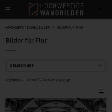
Springe
zum
0
Inhalt
HOCHWERTIGE WANDBILDER
BILDER FÜR FLUR
Bilder für Flur
Nach
Ergebnisse 1 – 24 von 701 werden angezeigt
Beliebtheit
sortiert
Dieses Produkt weist mehrere Varianten auf. Die Optionen können auf der Produktseite gewählt werden