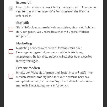
Es folgt eine Liste der Service-Gruppen, für die eine Einwilligung erte
Essenziell
Essenzielle Services ermöglichen grundlegende Funktionen und
sind für das ordnungsgemäße Funktionieren der Website
erforderlich.
Statistik
Statistik-Cookies sammeln Nutzungsdaten, die uns Aufschluss
darüber geben, wie unsere Besucher mit unserer Website
umgehen.
Marketing
Marketing Services werden von Drittanbietern oder
Herausgebern genutzt, um personalisierte Werbung
EZ00775 The Library Express
anzuzeigen. Sie tun dies, indem sie Besucher über Websites
hinweg verfolgen.
€
24,90
–
€
1.099,00
Externe Medien
Enthält 19% Mwst.
Inhalte von Videoplattformen und Social-Media-Plattformen
zzgl.
Versand
werden standardmäßig blockiert. Wenn externe Services
Lieferzeit: ca. 10 Werktage
akzeptiert werden, ist für den Zugriff auf diese Inhalte keine
manuelle Einwilligung mehr erforderlich.
Dieses Produkt weist mehrere Varianten auf. Die Optionen können auf der Produktseite gewählt werden