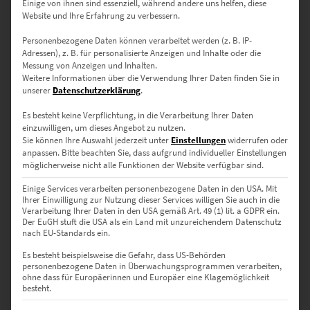
Einige von ihnen sind essenziell, während andere uns helfen, diese
Website und Ihre Erfahrung zu verbessern.
Personenbezogene Daten können verarbeitet werden (z. B. IP-
Adressen), z. B. für personalisierte Anzeigen und Inhalte oder die
Messung von Anzeigen und Inhalten.
Weitere Informationen über die Verwendung Ihrer Daten finden Sie in
unserer
Datenschutzerklärung
.
Es besteht keine Verpflichtung, in die Verarbeitung Ihrer Daten
einzuwilligen, um dieses Angebot zu nutzen.
Sie können Ihre Auswahl jederzeit unter
Einstellungen
widerrufen oder
anpassen.
Bitte beachten Sie, dass aufgrund individueller Einstellungen
möglicherweise nicht alle Funktionen der Website verfügbar sind.
EZ00788 Stuttgart At the Speed of Light
€
24,90
–
€
1.099,00
Einige Services verarbeiten personenbezogene Daten in den USA. Mit
Ihrer Einwilligung zur Nutzung dieser Services willigen Sie auch in die
Enthält 19% Mwst.
Verarbeitung Ihrer Daten in den USA gemäß Art. 49 (1) lit. a GDPR ein.
zzgl.
Versand
Der EuGH stuft die USA als ein Land mit unzureichendem Datenschutz
Lieferzeit: ca. 10 Werktage
nach EU-Standards ein.
Es besteht beispielsweise die Gefahr, dass US-Behörden
personenbezogene Daten in Überwachungsprogrammen verarbeiten,
Dieses Produkt weist mehrere Varianten auf. Die Optionen können auf der Produktseite gewählt werden
ohne dass für Europäerinnen und Europäer eine Klagemöglichkeit
besteht.