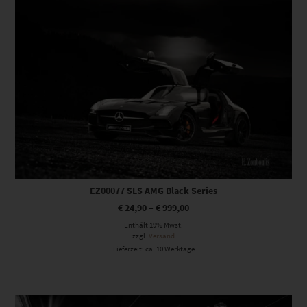
EZ00077 SLS AMG Black Series
€
24,90
–
€
999,00
Enthält 19% Mwst.
zzgl.
Versand
Lieferzeit: ca. 10 Werktage
Dieses Produkt weist mehrere Varianten auf. Die Optionen können auf der Produktseite gewählt werden