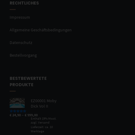
RECHTLICHES
Impressum
Allgemeine Geschäftsbedingungen
Datenschutz
Bestellvorgang
BESTBEWERTETE
PRODUKTE
EZ00001 Moby
Dick Vol II
–
€
24,90
€
999,00
Bewertet mit
5.00
von 5
Enthält 19% Mwst.
zzgl.
Versand
Lieferzeit: ca. 10
Werktage