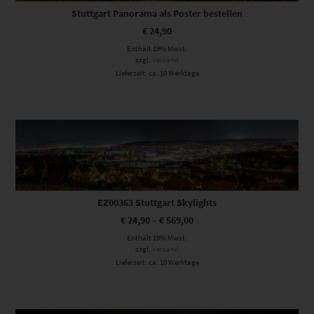
Stuttgart Panorama als Poster bestellen
€
24,90
Enthält 19% Mwst.
zzgl.
Versand
Lieferzeit: ca. 10 Werktage
Dieses Produkt weist mehrere Varianten auf. Die Optionen können auf der Produktseite gewählt werden
EZ00363 Stuttgart Skylights
€
24,90
–
€
569,00
Enthält 19% Mwst.
zzgl.
Versand
Lieferzeit: ca. 10 Werktage
Dieses Produkt weist mehrere Varianten auf. Die Optionen können auf der Produktseite gewählt werden