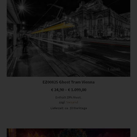
EZ00825 Ghost Tram Vienna
€
24,90
–
€
1.099,00
Enthält 19% Mwst.
zzgl.
Versand
Lieferzeit: ca. 10 Werktage
Dieses Produkt weist mehrere Varianten auf. Die Optionen können auf der Produktseite gewählt werden