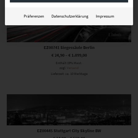
Präferenzen
Datenschutzerklärung
Impressum
EZ00741 Siegessäule Berlin
€
24,90
–
€
1.099,00
Enthält 19% Mwst.
zzgl.
Versand
Lieferzeit: ca. 10 Werktage
Dieses Produkt weist mehrere Varianten auf. Die Optionen können auf der Produktseite gewählt werden
EZ00445 Stuttgart City Skyline BW