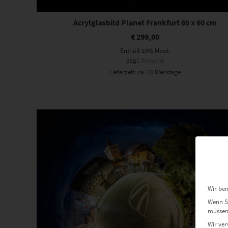
Acrylglasbild Planet Frankfurt 60 x 60 cm
€
299,00
Enthält 19% Mwst.
zzgl.
Versand
Lieferzeit: ca. 10 Werktage
Dieses Produkt weist mehrere Varianten auf. Die Optionen können auf der Produktseite gewählt werden
Wir ben
Wenn Si
müssen 
Wir ver