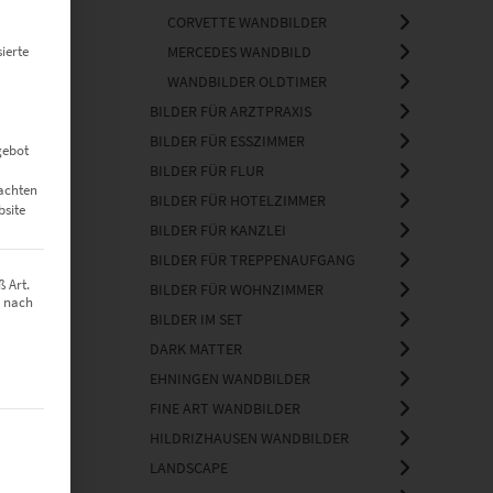
CORVETTE WANDBILDER
ierte
MERCEDES WANDBILD
WANDBILDER OLDTIMER
BILDER FÜR ARZTPRAXIS
BILDER FÜR ESSZIMMER
gebot
BILDER FÜR FLUR
eachten
BILDER FÜR HOTELZIMMER
bsite
BILDER FÜR KANZLEI
et
BILDER FÜR TREPPENAUFGANG
 Art.
BILDER FÜR WOHNZIMMER
z nach
BILDER IM SET
DARK MATTER
EHNINGEN WANDBILDER
FINE ART WANDBILDER
t werden kann. Die erste Service-Gruppe ist essenziell und kann nich
HILDRIZHAUSEN WANDBILDER
LANDSCAPE