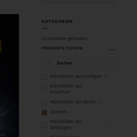
KATEGORIEN
53
produkte gefunden
PRODUKTE FILTERN
Wandbilder aus Stuttgart
12
Wandbilder aus
3
Frankfurt
Wandbilder aus Berlin
20
Spheres
53
Wandbilder aus
3
Böblingen
Bilder im Set
1