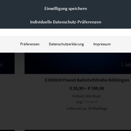
Einwilligung speichern
Individuelle Datenschutz-Präferenzen
Präferenzen
Datenschutzerklärung
Impressum
I
EZ00910 Planet Bahnhofstraße Böblingen
€
26,90
–
€
749,00
Enthält 19% Mwst.
zzgl.
Versand
Lieferzeit: ca. 10 Werktage
Dieses Produkt weist mehrere Varianten auf. Die Optionen können auf der Produktseite gewählt werden