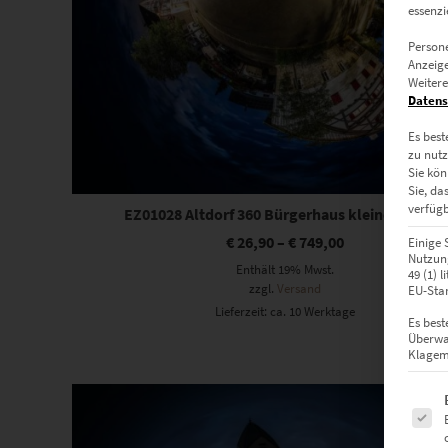
essenzi
Persone
Anzeige
Weitere
Datens
Es best
zu nutz
Sie kön
Sie, da
verfügb
EZ01028 Altdorf 360 Bürgerhaus kleiner Planet
€
26,90
–
€
749,00
Einige 
Nutzung
Enthält 19% Mwst.
49 (1) 
zzgl.
Versand
EU-Stan
Lieferzeit: ca. 10 Werktage
Es best
Überwa
Klagemö
Dieses Produkt weist mehrere Varianten auf. Die Optionen können auf der Produktseite gewählt werden
Es fol