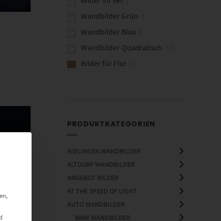
Wandbilder Grün
1
Wandbilder Blau
8
Wandbilder Quadratisch
53
Bilder für Flur
53
Bilder für Kanzlei
50
Wandbilder Natur
1
Wandbilder Architektur
18
PRODUKTKATEGORIEN
AIDLINGEN WANDBILDER
ALTDORF WANDBILDER
ANGEBOT BILDER
AT THE SPEED OF LIGHT
en,
AUTO WANDBILDER
d
BMW WANDBILDER