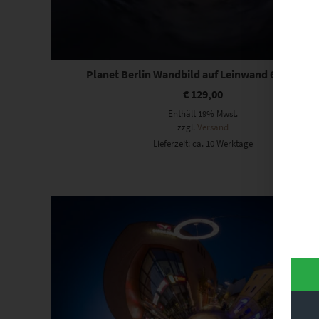
Planet Berlin Wandbild auf Leinwand 60 x 60 c
€
129,00
Enthält 19% Mwst.
zzgl.
Versand
Lieferzeit: ca. 10 Werktage
Dieses Produkt weist mehrere Varianten auf. Die Optionen können auf der Produktseite gewählt werden