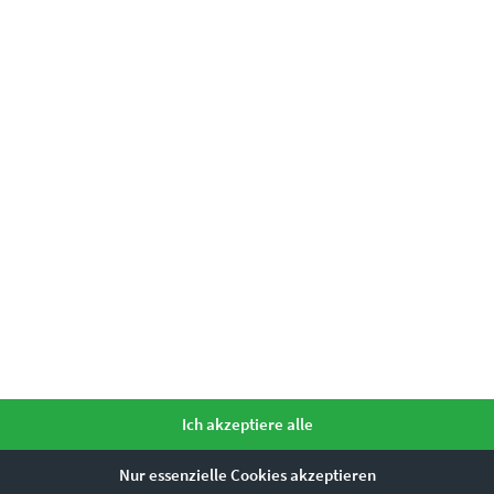
m
EZ00915 Stuttgart – Reise um die Welt
€
26,90
–
€
749,00
Enthält 19% Mwst.
zzgl.
Versand
Lieferzeit: ca. 10 Werktage
Dieses Produkt weist mehrere Varianten auf. Die Optionen können auf der Produktseite gewählt werden
Ich akzeptiere alle
Nur essenzielle Cookies akzeptieren