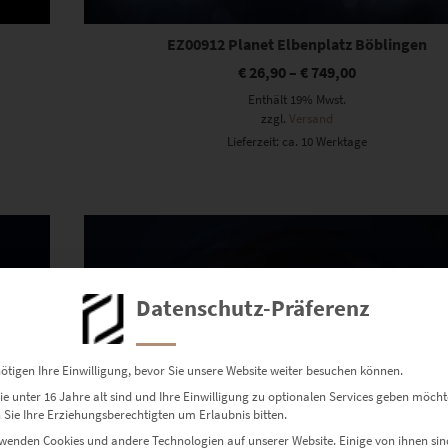
EZ00912 Planet Elbenplatz Böblingen
€
26,90
–
€
749,00
Enthält 19% Mwst.
zzgl.
Versand
Lieferzeit: ca. 10 Werktage
Dieses Produkt weist mehrere Varianten auf. Die Optionen können auf der Produktseite gewählt werden
Datenschutz-Präferenz
ötigen Ihre Einwilligung, bevor Sie unsere Website weiter besuchen können.
e unter 16 Jahre alt sind und Ihre Einwilligung zu optionalen Services geben möcht
Sie Ihre Erziehungsberechtigten um Erlaubnis bitten.
wenden Cookies und andere Technologien auf unserer Website. Einige von ihnen sin