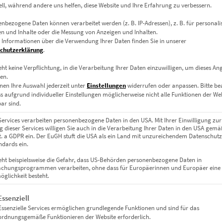
ell, während andere uns helfen, diese Website und Ihre Erfahrung zu verbessern.
nbezogene Daten können verarbeitet werden (z. B. IP-Adressen), z. B. für personalis
n und Inhalte oder die Messung von Anzeigen und Inhalten.
 Informationen über die Verwendung Ihrer Daten finden Sie in unserer
chutzerklärung
.
eht keine Verpflichtung, in die Verarbeitung Ihrer Daten einzuwilligen, um dieses An
en.
nen Ihre Auswahl jederzeit unter
Einstellungen
widerrufen oder anpassen.
Bitte b
ss aufgrund individueller Einstellungen möglicherweise nicht alle Funktionen der We
ar sind.
EZ01026 Hildrizhausen Rathaus kleiner Plan
€
26,90
–
€
749,00
Services verarbeiten personenbezogene Daten in den USA. Mit Ihrer Einwilligung zur
 dieser Services willigen Sie auch in die Verarbeitung Ihrer Daten in den USA gemäß
Enthält 19% Mwst.
lit. a GDPR ein. Der EuGH stuft die USA als ein Land mit unzureichendem Datenschut
zzgl.
Versand
dards ein.
Lieferzeit: ca. 10 Werktage
eht beispielsweise die Gefahr, dass US-Behörden personenbezogene Daten in
chungsprogrammen verarbeiten, ohne dass für Europäerinnen und Europäer eine
glichkeit besteht.
Dieses Produkt weist mehrere Varianten auf. Die Optionen können auf der Produktseite gewählt werden
gt eine Liste der Service-Gruppen, für die eine Einwilligung erteil
Essenziell
Essenzielle Services ermöglichen grundlegende Funktionen und sind für das
ordnungsgemäße Funktionieren der Website erforderlich.