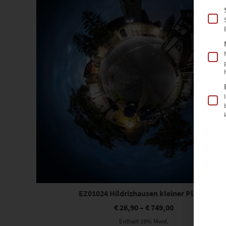
EZ01024 Hildrizhausen kleiner Planet
€
26,90
–
€
749,00
Enthält 19% Mwst.