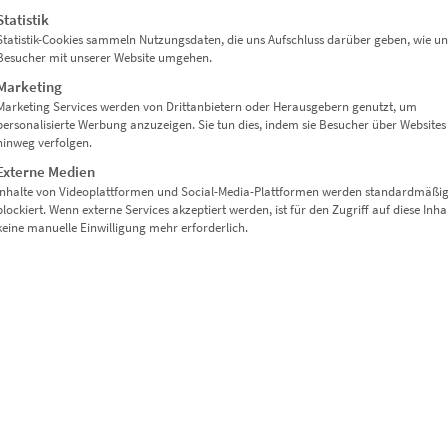
Statistik
Statistik-Cookies sammeln Nutzungsdaten, die uns Aufschluss darüber geben, wie un
Besucher mit unserer Website umgehen.
Marketing
Marketing Services werden von Drittanbietern oder Herausgebern genutzt, um
personalisierte Werbung anzuzeigen. Sie tun dies, indem sie Besucher über Websites
hinweg verfolgen.
Externe Medien
Bilder Set Berlin – kleine Planeten quadratis
Inhalte von Videoplattformen und Social-Media-Plattformen werden standardmäßi
blockiert. Wenn externe Services akzeptiert werden, ist für den Zugriff auf diese Inha
€
219,00
–
€
8.999,00
keine manuelle Einwilligung mehr erforderlich.
Enthält 19% Mwst.
zzgl.
Versand
Lieferzeit: ca. 14 Werktage