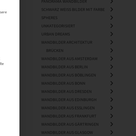
PANORAMA WANDBILDER
SCHWARZ WEISS BILDER MIT FARBE
sere
SPHERES
UNKATEGORISIERT
URBAN DREAMS
WANDBILDER ARCHITEKTUR
BRÜCKEN
ch
g
WANDBILDER AUS AMSTERDAM
lte
WANDBILDER AUS BERLIN
WANDBILDER AUS BÖBLINGEN
WANDBILDER AUS BONN
WANDBILDER AUS DRESDEN
WANDBILDER AUS EDINBURGH
WANDBILDER AUS ESSLINGEN
WANDBILDER AUS FRANKFURT
WANDBILDER AUS GÄRTRINGEN
WANDBILDER AUS GLASGOW