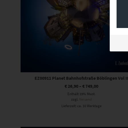
EZ00911 Planet Bahnhofstraße Böblingen Vol I
€
26,90
–
€
749,00
Enthält 19% Mwst.
zzgl.
Versand
Lieferzeit: ca. 10 Werktage
Dieses Produkt weist mehrere Varianten auf. Die Optionen können auf der Produktseite gewählt werden