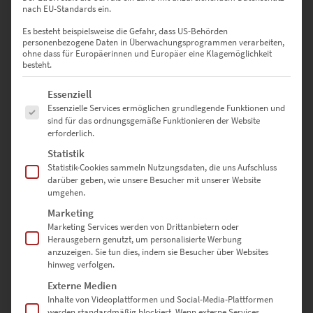
nach EU-Standards ein.
Es besteht beispielsweise die Gefahr, dass US-Behörden
personenbezogene Daten in Überwachungsprogrammen verarbeiten,
ohne dass für Europäerinnen und Europäer eine Klagemöglichkeit
besteht.
Es folgt eine Liste der Service-Gruppen, für die eine Einwilligung erte
Essenziell
Essenzielle Services ermöglichen grundlegende Funktionen und
EZ01016 Altdorf Vol VII
sind für das ordnungsgemäße Funktionieren der Website
€
24,90
–
€
1.099,00
erforderlich.
Enthält 19% Mwst.
Statistik
zzgl.
Versand
Statistik-Cookies sammeln Nutzungsdaten, die uns Aufschluss
Lieferzeit: ca. 10 Werktage
darüber geben, wie unsere Besucher mit unserer Website
umgehen.
Marketing
Dieses Produkt weist mehrere Varianten auf. Die Optionen können auf der Produktseite gewählt werden
Marketing Services werden von Drittanbietern oder
Herausgebern genutzt, um personalisierte Werbung
anzuzeigen. Sie tun dies, indem sie Besucher über Websites
hinweg verfolgen.
Externe Medien
Inhalte von Videoplattformen und Social-Media-Plattformen
werden standardmäßig blockiert. Wenn externe Services