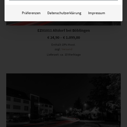
Präferenzen
Datenschutzerklärung
Impressum
EZ01011 Altdorf bei Böblingen
€
24,90
–
€
1.099,00
Enthält 19% Mwst.
zzgl.
Versand
Lieferzeit: ca. 10 Werktage
Dieses Produkt weist mehrere Varianten auf. Die Optionen können auf der Produktseite gewählt werden