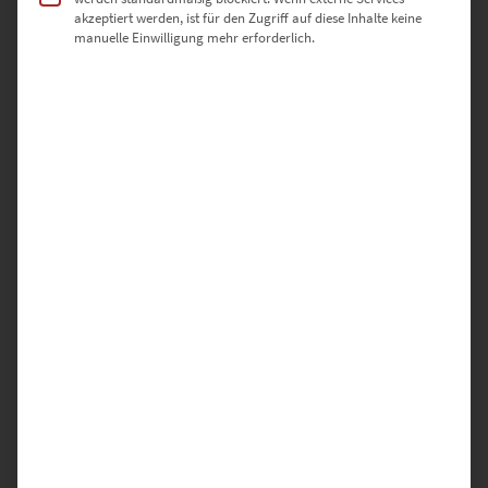
akzeptiert werden, ist für den Zugriff auf diese Inhalte keine
manuelle Einwilligung mehr erforderlich.
EZ01015 Altdorf Vol VI
€
24,90
–
€
1.099,00
Enthält 19% Mwst.
zzgl.
Versand
Lieferzeit: ca. 10 Werktage
Dieses Produkt weist mehrere Varianten auf. Die Optionen können auf der Produktseite gewählt werden