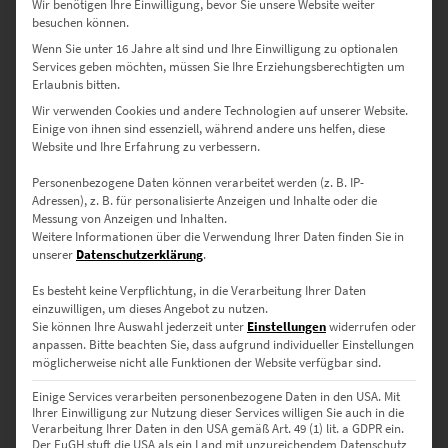
Wir benötigen Ihre Einwilligung, bevor Sie unsere Website weiter
Dieses Produkt weist mehrere Varianten auf. Die Optionen können auf der Produktseite gewählt werden
besuchen können.
Wenn Sie unter 16 Jahre alt sind und Ihre Einwilligung zu optionalen
Services geben möchten, müssen Sie Ihre Erziehungsberechtigten um
Erlaubnis bitten.
Wir verwenden Cookies und andere Technologien auf unserer Website.
Einige von ihnen sind essenziell, während andere uns helfen, diese
Website und Ihre Erfahrung zu verbessern.
EZ01027 Altdorf 360 Bürgerhaus
Personenbezogene Daten können verarbeitet werden (z. B. IP-
€
49,00
–
€
689,00
Adressen), z. B. für personalisierte Anzeigen und Inhalte oder die
Messung von Anzeigen und Inhalten.
Enthält 19% Mwst.
Weitere Informationen über die Verwendung Ihrer Daten finden Sie in
zzgl.
Versand
unserer
Datenschutzerklärung
.
Lieferzeit: ca. 10 Werktage
Es besteht keine Verpflichtung, in die Verarbeitung Ihrer Daten
einzuwilligen, um dieses Angebot zu nutzen.
Dieses Produkt weist mehrere Varianten auf. Die Optionen können auf der Produktseite gewählt werden
Sie können Ihre Auswahl jederzeit unter
Einstellungen
widerrufen oder
anpassen.
Bitte beachten Sie, dass aufgrund individueller Einstellungen
möglicherweise nicht alle Funktionen der Website verfügbar sind.
Einige Services verarbeiten personenbezogene Daten in den USA. Mit
Ihrer Einwilligung zur Nutzung dieser Services willigen Sie auch in die
Verarbeitung Ihrer Daten in den USA gemäß Art. 49 (1) lit. a GDPR ein.
Der EuGH stuft die USA als ein Land mit unzureichendem Datenschutz