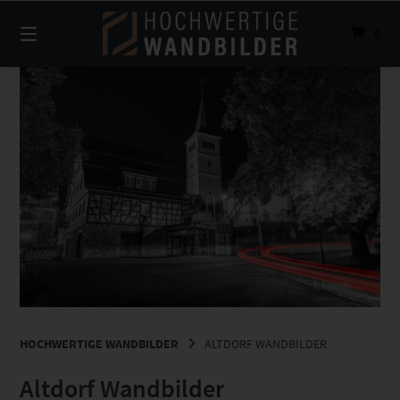
Springe
zum
0
Inhalt
HOCHWERTIGE WANDBILDER
ALTDORF WANDBILDER
Altdorf Wandbilder