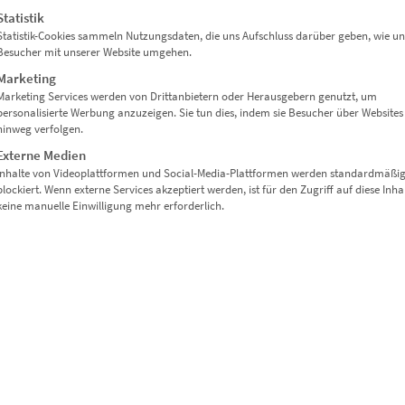
Statistik
Statistik-Cookies sammeln Nutzungsdaten, die uns Aufschluss darüber geben, wie un
Besucher mit unserer Website umgehen.
Marketing
Marketing Services werden von Drittanbietern oder Herausgebern genutzt, um
personalisierte Werbung anzuzeigen. Sie tun dies, indem sie Besucher über Websites
hinweg verfolgen.
Externe Medien
Inhalte von Videoplattformen und Social-Media-Plattformen werden standardmäßi
blockiert. Wenn externe Services akzeptiert werden, ist für den Zugriff auf diese Inha
keine manuelle Einwilligung mehr erforderlich.
TDORF 360 BÜRGERHAUS“