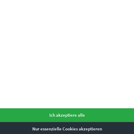
as könnte dir auch gefallen
Dieses Produkt weist mehrere Varianten auf. Die Optionen können auf der Produktseite gewählt werden
Ich akzeptiere alle
Nur essenzielle Cookies akzeptieren