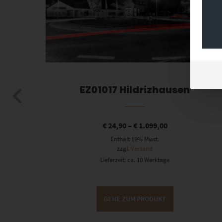
0
EZ01017 Hildrizhausen
€
24,90
–
€
1.099,00
Enthält 19% Mwst.
zzgl.
Versand
Lieferzeit: ca. 10 Werktage
GEHE ZUM PRODUKT