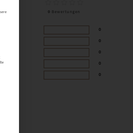
0
0
Bewertungen
sere
0
0
0
g
lte
0
0