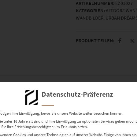
ARTIKELNUMMER:
EZ01027
Menge
KATEGORIEN:
ALTDORF WAN
WANDBILDER
,
URBAN DREAM
PRODUKT TEILEN:
Datenschutz-Präferenz
ngen
ötigen Ihre Einwilligung, bevor Sie unsere Website weiter besuchen können.
e unter 16 Jahre alt sind und Ihre Einwilligung zu optionalen Services geben möcht
Sie Ihre Erziehungsberechtigten um Erlaubnis bitten.
wenden Cookies und andere Technologien auf unserer Website. Einige von ihnen sin