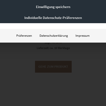
Einwilligung speichern
EZ01025 Hildrizhausen 360 Rathaus
Individuelle Datenschutz-Präferenzen
€
49,00
–
€
689,00
Präferenzen
Datenschutzerklärung
Impressum
Enthält 19% Mwst.
zzgl.
Versand
Lieferzeit: ca. 10 Werktage
GEHE ZUM PRODUKT