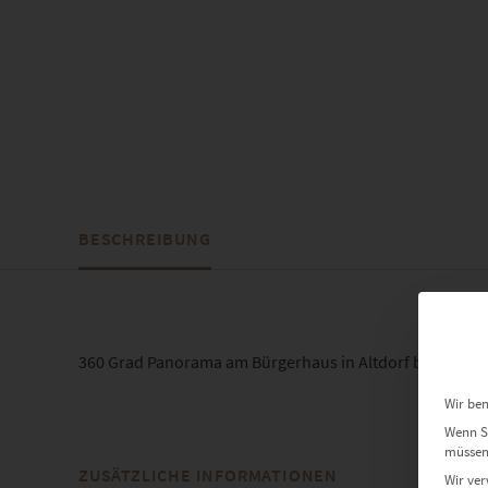
BESCHREIBUNG
360 Grad Panorama am Bürgerhaus in Altdorf bei Böbli
Wir ben
Wenn Si
müssen 
ZUSÄTZLICHE INFORMATIONEN
Wir ver