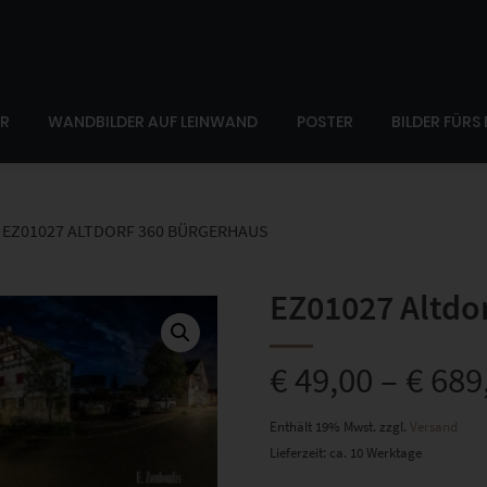
ER
WANDBILDER AUF LEINWAND
POSTER
BILDER FÜRS
EZ01027 ALTDORF 360 BÜRGERHAUS
EZ01027 Altdo
€
49,00
–
€
689
Enthält 19% Mwst.
zzgl.
Versand
Lieferzeit: ca. 10 Werktage