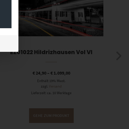
EZ01022 Hildrizhausen Vol VI
€
24,90
–
€
1.099,00
Enthält 19% Mwst.
zzgl.
Versand
Lieferzeit: ca. 10 Werktage
GEHE ZUM PRODUKT