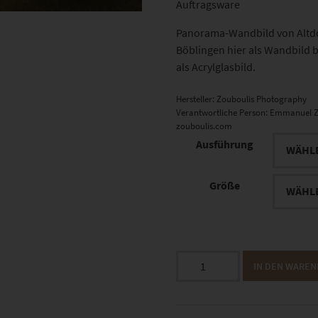
Auftragsware
Panorama-Wandbild von Altdo
Böblingen hier als Wandbild b
als Acrylglasbild.
Hersteller:
Zouboulis Photography
Verantwortliche Person:
Emmanuel Z
zouboulis.com
Ausführung
Größe
EZ01027
IN DEN WARE
Altdorf
360
Bürgerhaus