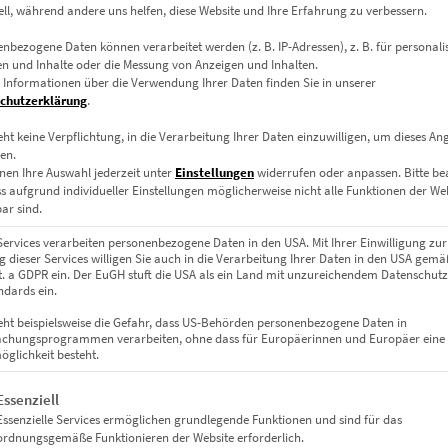
ell, während andere uns helfen, diese Website und Ihre Erfahrung zu verbessern.
nbezogene Daten können verarbeitet werden (z. B. IP-Adressen), z. B. für personalis
n und Inhalte oder die Messung von Anzeigen und Inhalten.
 Informationen über die Verwendung Ihrer Daten finden Sie in unserer
chutzerklärung
.
eht keine Verpflichtung, in die Verarbeitung Ihrer Daten einzuwilligen, um dieses An
Leinwand auf Keilrahmen, Acrylglas
en.
nen Ihre Auswahl jederzeit unter
Einstellungen
widerrufen oder anpassen.
Bitte b
m, 90 x 30 cm, 120 x 40 cm, 150 x 50 cm, 180 x 60 cm, 210 x 70 cm, 240
ss aufgrund individueller Einstellungen möglicherweise nicht alle Funktionen der We
ar sind.
Services verarbeiten personenbezogene Daten in den USA. Mit Ihrer Einwilligung zur
 dieser Services willigen Sie auch in die Verarbeitung Ihrer Daten in den USA gemäß
lit. a GDPR ein. Der EuGH stuft die USA als ein Land mit unzureichendem Datenschut
dards ein.
eht beispielsweise die Gefahr, dass US-Behörden personenbezogene Daten in
chungsprogrammen verarbeiten, ohne dass für Europäerinnen und Europäer eine
glichkeit besteht.
gt eine Liste der Service-Gruppen, für die eine Einwilligung erteil
Essenziell
Essenzielle Services ermöglichen grundlegende Funktionen und sind für das
ordnungsgemäße Funktionieren der Website erforderlich.