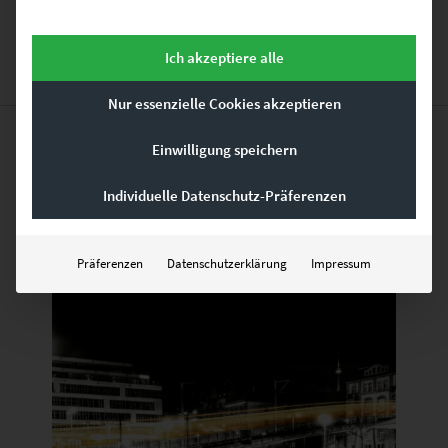
Ich akzeptiere alle
Nur essenzielle Cookies akzeptieren
Einwilligung speichern
Ähnliche Produkte
Individuelle Datenschutz-Präferenzen
Präferenzen
Datenschutzerklärung
Impressum
Dieses Produkt weist mehrere Varianten auf. Die Optionen können auf der Produktseite gewählt werden