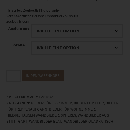
Hersteller:
Zouboulis Photography
Verantwortliche Person:
Emmanuel Zouboulis
zouboulis.com
Ausführung
Größe
EZ01024
IN DEN WARENKORB
Hildrizhausen
kleiner
Planet
ARTIKELNUMMER:
EZ01024
Menge
KATEGORIEN:
BILDER FÜR ESSZIMMER
,
BILDER FÜR FLUR
,
BILDER
FÜR TREPPENAUFGANG
,
BILDER FÜR WOHNZIMMER
,
HILDRIZHAUSEN WANDBILDER
,
SPHERES
,
WANDBILDER AUS
STUTTGART
,
WANDBILDER BLAU
,
WANDBILDER QUADRATISCH