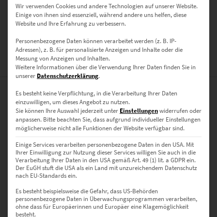
Poster, Leinwand auf Keilrahmen, Acrylglas
Wir verwenden Cookies und andere Technologien auf unserer Website.
GRÖSSE
Einige von ihnen sind essenziell, während andere uns helfen, diese
Website und Ihre Erfahrung zu verbessern.
40 x 40 cm, 50 x 50 cm, 60 x 60 cm, 70 x 70 cm, 80 x 80 cm, 90 x 90 cm,
Personenbezogene Daten können verarbeitet werden (z. B. IP-
100 x 100 cm
Adressen), z. B. für personalisierte Anzeigen und Inhalte oder die
Messung von Anzeigen und Inhalten.
BEWERTUNGEN (0)
Weitere Informationen über die Verwendung Ihrer Daten finden Sie in
unserer
Datenschutzerklärung
.
Es besteht keine Verpflichtung, in die Verarbeitung Ihrer Daten
0
einzuwilligen, um dieses Angebot zu nutzen.
Sie können Ihre Auswahl jederzeit unter
Einstellungen
widerrufen oder
anpassen.
Bitte beachten Sie, dass aufgrund individueller Einstellungen
0
Bewertungen
möglicherweise nicht alle Funktionen der Website verfügbar sind.
0
Einige Services verarbeiten personenbezogene Daten in den USA. Mit
Ihrer Einwilligung zur Nutzung dieser Services willigen Sie auch in die
Verarbeitung Ihrer Daten in den USA gemäß Art. 49 (1) lit. a GDPR ein.
0
Der EuGH stuft die USA als ein Land mit unzureichendem Datenschutz
nach EU-Standards ein.
0
Es besteht beispielsweise die Gefahr, dass US-Behörden
0
personenbezogene Daten in Überwachungsprogrammen verarbeiten,
ohne dass für Europäerinnen und Europäer eine Klagemöglichkeit
besteht.
0