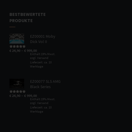
BESTBEWERTETE
PRODUKTE
EZ00001 Moby
Dick Vol II
–
€
24,90
€
999,00
Bewertet mit
5.00
von 5
Enthält 19% Mwst.
zzgl.
Versand
Lieferzeit: ca. 10
Werktage
EZ00077 SLS AMG
Black Series
–
€
24,90
€
999,00
Bewertet mit
5.00
von 5
Enthält 19% Mwst.
zzgl.
Versand
Lieferzeit: ca. 10
Werktage