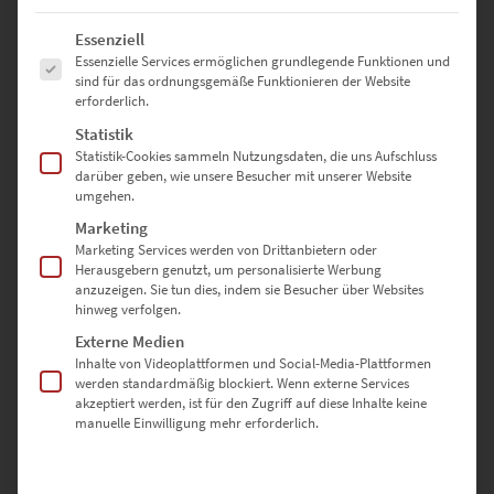
Es folgt eine Liste der Service-Gruppen, für die eine Einwilligung erte
Essenziell
Essenzielle Services ermöglichen grundlegende Funktionen und
sind für das ordnungsgemäße Funktionieren der Website
Bewertungen
erforderlich.
Statistik
Es gibt noch keine Bewertungen.
Statistik-Cookies sammeln Nutzungsdaten, die uns Aufschluss
darüber geben, wie unsere Besucher mit unserer Website
umgehen.
Marketing
SCHREIBE DIE ERSTE BEWERTUNG FÜR „EZ01024
Marketing Services werden von Drittanbietern oder
Herausgebern genutzt, um personalisierte Werbung
HILDRIZHAUSEN KLEINER PLANET“
anzuzeigen. Sie tun dies, indem sie Besucher über Websites
hinweg verfolgen.
Deine E-Mail-Adresse wird nicht veröffentlicht.
Externe Medien
Erforderliche Felder sind mit
*
markiert
Inhalte von Videoplattformen und Social-Media-Plattformen
werden standardmäßig blockiert. Wenn externe Services
akzeptiert werden, ist für den Zugriff auf diese Inhalte keine
DEINE BEWERTUNG
*
manuelle Einwilligung mehr erforderlich.