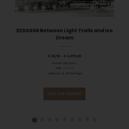
EZ00006 Between Light Trails and Ice
Cream
€
24,90
–
€
1.099,00
Enthält 19% Mwst.
zzgl.
Versand
Lieferzeit: ca. 10 Werktage
GEHE ZUM PRODUKT