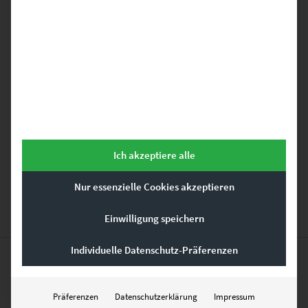
EZ01017 Hildrizhausen
€
24,90
–
€
1.099,00
Enthält 19% Mwst.
zzgl.
Versand
Lieferzeit: ca. 10 Werktage
GEHE ZUM PRODUKT
Ich akzeptiere alle
Nur essenzielle Cookies akzeptieren
Einwilligung speichern
Individuelle Datenschutz-Präferenzen
Ähnliche Produkte
Präferenzen
Datenschutzerklärung
Impressum