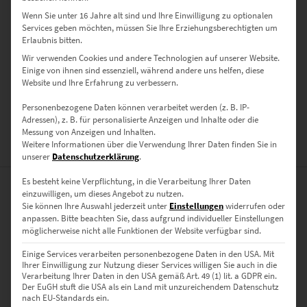
Nacht als Wandbild
Wenn Sie unter 16 Jahre alt sind und Ihre Einwilligung zu optionalen
Services geben möchten, müssen Sie Ihre Erziehungsberechtigten um
Erlaubnis bitten.
Wir verwenden Cookies und andere Technologien auf unserer Website.
Nachtaufnahme an der Nikomedeskirche in Hildrizhausen bei
Einige von ihnen sind essenziell, während andere uns helfen, diese
Böblingen. Langzeitbelichtung mit roten Lichtschweifen, die den
Website und Ihre Erfahrung zu verbessern.
Verkehr kennzeichnen. Hier als Wandbild bestellen, z.B. als Poster,
Leinwand auf Keilrahmen oder als Acrylbild.
Personenbezogene Daten können verarbeitet werden (z. B. IP-
Adressen), z. B. für personalisierte Anzeigen und Inhalte oder die
Messung von Anzeigen und Inhalten.
Weitere Informationen über die Verwendung Ihrer Daten finden Sie in
ZUSÄTZLICHE INFORMATIONEN
unserer
Datenschutzerklärung
.
Es besteht keine Verpflichtung, in die Verarbeitung Ihrer Daten
einzuwilligen, um dieses Angebot zu nutzen.
PRODUKT BESONDERHEITEN
Sie können Ihre Auswahl jederzeit unter
Einstellungen
widerrufen oder
anpassen.
Bitte beachten Sie, dass aufgrund individueller Einstellungen
AUSFÜHRUNG
möglicherweise nicht alle Funktionen der Website verfügbar sind.
Poster, Leinwand auf Keilrahmen, Acrylglas
Einige Services verarbeiten personenbezogene Daten in den USA. Mit
GRÖSSE
Ihrer Einwilligung zur Nutzung dieser Services willigen Sie auch in die
Verarbeitung Ihrer Daten in den USA gemäß Art. 49 (1) lit. a GDPR ein.
30 x 20 cm, 45 x 30 cm, 60 x 40 cm, 75 x 50 cm, 90 x 60 cm, 120 x 80
Der EuGH stuft die USA als ein Land mit unzureichendem Datenschutz
nach EU-Standards ein.
cm, 135 x 90 cm, 150 x 100 cm