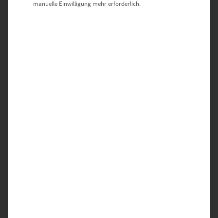
manuelle Einwilligung mehr erforderlich.
Es gibt noch keine Bewertungen.
SCHREIBE DIE ERSTE BEWERTUNG FÜR „EZ01020
HILDRIZHAUSEN VOL IV“
Deine E-Mail-Adresse wird nicht veröffentlicht.
Erforderliche Felder sind mit
*
markiert
DEINE BEWERTUNG
*