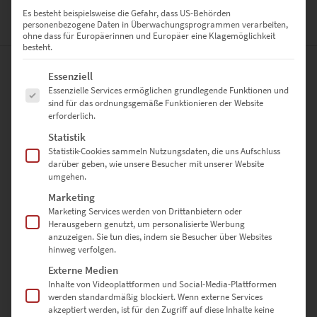
Es besteht beispielsweise die Gefahr, dass US-Behörden
personenbezogene Daten in Überwachungsprogrammen verarbeiten,
BEWERTUNGEN (0)
ohne dass für Europäerinnen und Europäer eine Klagemöglichkeit
besteht.
Es folgt eine Liste der Service-Gruppen, für die eine Einwilligung erte
0
Essenziell
Essenzielle Services ermöglichen grundlegende Funktionen und
sind für das ordnungsgemäße Funktionieren der Website
0
Bewertungen
erforderlich.
Statistik
0
Statistik-Cookies sammeln Nutzungsdaten, die uns Aufschluss
darüber geben, wie unsere Besucher mit unserer Website
0
umgehen.
Marketing
0
Marketing Services werden von Drittanbietern oder
0
Herausgebern genutzt, um personalisierte Werbung
anzuzeigen. Sie tun dies, indem sie Besucher über Websites
0
hinweg verfolgen.
Externe Medien
Inhalte von Videoplattformen und Social-Media-Plattformen
werden standardmäßig blockiert. Wenn externe Services
Bewertungen
akzeptiert werden, ist für den Zugriff auf diese Inhalte keine