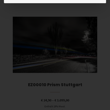
Dieses Produkt weist mehrere Varianten auf. Die Optionen können auf der Produktseite gewählt werden
EZ00010 Prism Stuttgart
€
24,90
–
€
1.099,00
Enthält 19% Mwst.