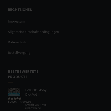
RECHTLICHES
Impressum
Allgemeine Geschäftsbedingungen
Datenschutz
Bestellvorgang
BESTBEWERTETE
PRODUKTE
EZ00001 Moby
Dick Vol II
–
€
24,90
€
999,00
Bewertet mit
5.00
von 5
Enthält 19% Mwst.
zzgl.
Versand