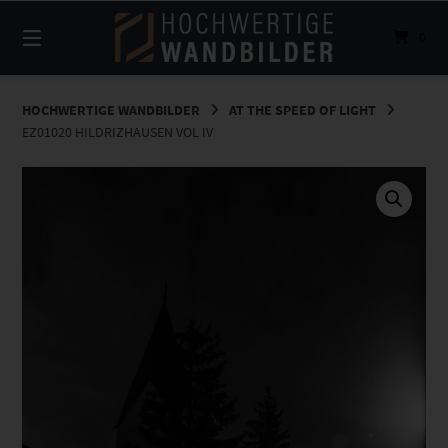
Springe
zum
0
Inhalt
HOCHWERTIGE WANDBILDER
AT THE SPEED OF LIGHT
EZ01020 HILDRIZHAUSEN VOL IV