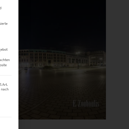
d
ierte
gebot
eachten
bsite
 Art.
z nach
t werden kann. Die erste Service-Gruppe ist essenziell und kann nich