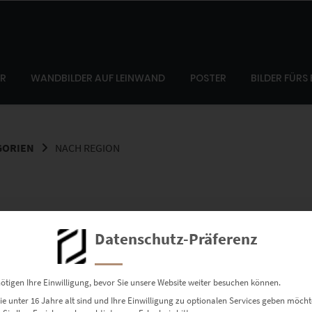
ER
WANDBILDER AUF LEINWAND
POSTER
BILDER FÜRS
GORIEN
NACH REGION
Datenschutz-Präferenz
in den Bildkategorien und lass Dich bezaubern mit einer Motivausw
ötigen Ihre Einwilligung, bevor Sie unsere Website weiter besuchen können.
e unter 16 Jahre alt sind und Ihre Einwilligung zu optionalen Services geben möcht