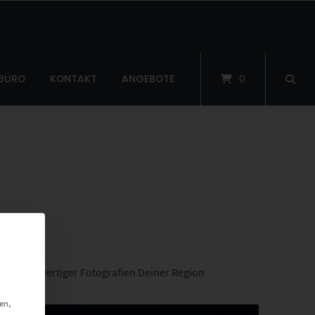
 BÜRO
KONTAKT
ANGEBOTE
0
ahl hochwertiger Fotografien Deiner Region
en,