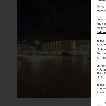
müssen 
Wir ver
essenzi
Persone
Anzeige
Weitere
Datens
Es best
zu nutz
Sie kön
Sie, da
verfügb
Einige 
Nutzung
49 (1) 
EU-Stan
Es best
Überwa
Klagemö
Es fol