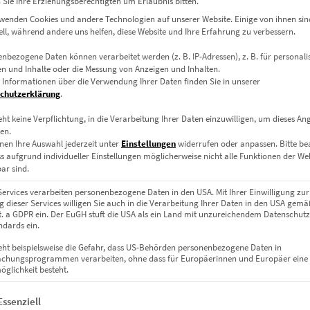
Sie Ihre Erziehungsberechtigten um Erlaubnis bitten.
wenden Cookies und andere Technologien auf unserer Website. Einige von ihnen sin
ell, während andere uns helfen, diese Website und Ihre Erfahrung zu verbessern.
nbezogene Daten können verarbeitet werden (z. B. IP-Adressen), z. B. für personalis
n und Inhalte oder die Messung von Anzeigen und Inhalten.
 Informationen über die Verwendung Ihrer Daten finden Sie in unserer
chutzerklärung
.
eht keine Verpflichtung, in die Verarbeitung Ihrer Daten einzuwilligen, um dieses An
Deutschland
en.
nen Ihre Auswahl jederzeit unter
Einstellungen
widerrufen oder anpassen.
Bitte b
ss aufgrund individueller Einstellungen möglicherweise nicht alle Funktionen der We
ar sind.
Services verarbeiten personenbezogene Daten in den USA. Mit Ihrer Einwilligung zur
 dieser Services willigen Sie auch in die Verarbeitung Ihrer Daten in den USA gemäß
lit. a GDPR ein. Der EuGH stuft die USA als ein Land mit unzureichendem Datenschut
dards ein.
eht beispielsweise die Gefahr, dass US-Behörden personenbezogene Daten in
chungsprogrammen verarbeiten, ohne dass für Europäerinnen und Europäer eine
glichkeit besteht.
gt eine Liste der Service-Gruppen, für die eine Einwilligung erteil
Essenziell