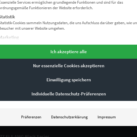
Essenzielle Services ermöglichen grundlegende Funktionen und sind für das
ordnungsgemäße Funktionieren der Website erforderlich.
Statistik
Statistik-Cookies sammeln Nutzungsdaten, die uns Aufschluss darüber geben, wie un
Besucher mit unserer Website umgehen.
Marketing
ZURÜCK NACH OBEN
Marketing Services werden von Drittanbietern oder Herausgebern genutzt, um
personalisierte Werbung anzuzeigen. Sie tun dies, indem sie Besucher über Websites
Ich akzeptiere alle
hinweg verfolgen.
Externe Medien
Nur essenzielle Cookies akzeptieren
Inhalte von Videoplattformen und Social-Media-Plattformen werden standardmäßi
blockiert. Wenn externe Services akzeptiert werden, ist für den Zugriff auf diese Inha
ETE PRODUKTE
Einwilligung speichern
keine manuelle Einwilligung mehr erforderlich.
Individuelle Datenschutz-Präferenzen
1 Moby Dick Vol II
 mit
 19% Mwst.
n 5
rsand
Präferenzen
Datenschutzerklärung
Impressum
it: ca. 10 Werktage
77 SLS AMG Black Series