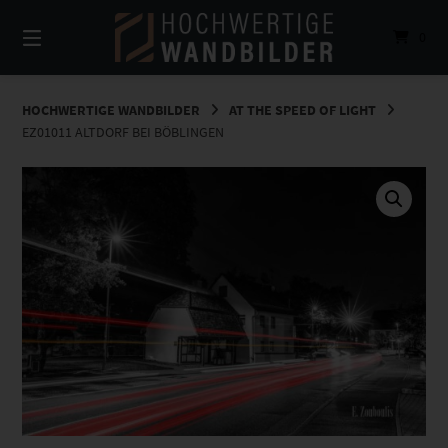
Springe
zum
0
Inhalt
HOCHWERTIGE WANDBILDER
AT THE SPEED OF LIGHT
EZ01011 ALTDORF BEI BÖBLINGEN