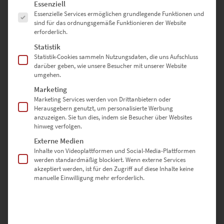
Es folgt eine Liste der Service-Gruppen, für die eine Einwilligung erte
Essenziell
Essenzielle Services ermöglichen grundlegende Funktionen und
sind für das ordnungsgemäße Funktionieren der Website
erforderlich.
Bewertungen
Statistik
Statistik-Cookies sammeln Nutzungsdaten, die uns Aufschluss
darüber geben, wie unsere Besucher mit unserer Website
Es gibt noch keine Bewertungen.
umgehen.
Marketing
Marketing Services werden von Drittanbietern oder
Herausgebern genutzt, um personalisierte Werbung
SCHREIBE DIE ERSTE BEWERTUNG FÜR „EZ01011 ALTDORF BEI
anzuzeigen. Sie tun dies, indem sie Besucher über Websites
BÖBLINGEN“
hinweg verfolgen.
Externe Medien
Deine E-Mail-Adresse wird nicht veröffentlicht.
Inhalte von Videoplattformen und Social-Media-Plattformen
Erforderliche Felder sind mit
*
markiert
werden standardmäßig blockiert. Wenn externe Services
akzeptiert werden, ist für den Zugriff auf diese Inhalte keine
manuelle Einwilligung mehr erforderlich.
DEINE BEWERTUNG
*