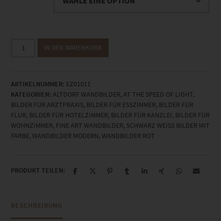
EZ01011
IN DEN WARENKORB
Altdorf
bei
Böblingen
ARTIKELNUMMER:
EZ01011
Menge
KATEGORIEN:
ALTDORF WANDBILDER
,
AT THE SPEED OF LIGHT
,
BILDER FÜR ARZTPRAXIS
,
BILDER FÜR ESSZIMMER
,
BILDER FÜR
FLUR
,
BILDER FÜR HOTELZIMMER
,
BILDER FÜR KANZLEI
,
BILDER FÜR
WOHNZIMMER
,
FINE ART WANDBILDER
,
SCHWARZ WEISS BILDER MIT F
ARBE
,
WANDBILDER MODERN
,
WANDBILDER ROT
PRODUKT TEILEN:
BESCHREIBUNG