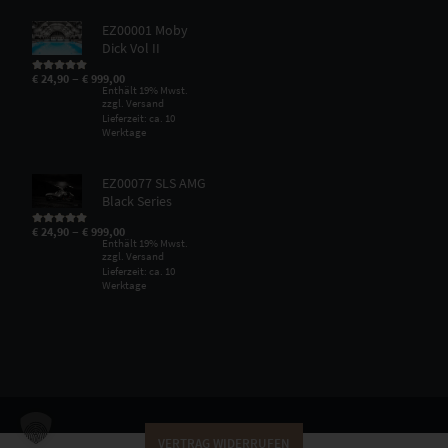
EZ00001 Moby
Dick Vol II
–
€
24,90
€
999,00
Bewertet mit
5.00
von 5
Enthält 19% Mwst.
zzgl.
Versand
Lieferzeit: ca. 10
Werktage
EZ00077 SLS AMG
Black Series
–
€
24,90
€
999,00
Bewertet mit
5.00
von 5
Enthält 19% Mwst.
zzgl.
Versand
Lieferzeit: ca. 10
Werktage
VERTRAG WIDERRUFEN