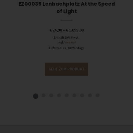
EZ00035 Lenbachplatz At the Speed
of Light
€
24,90
–
€
1.099,00
Enthält 19% Mwst.
zzgl.
Versand
Lieferzeit: ca. 10 Werktage
GEHE ZUM PRODUKT