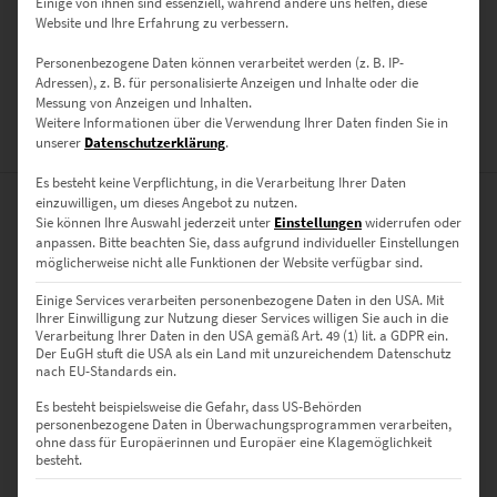
Einige von ihnen sind essenziell, während andere uns helfen, diese
Website und Ihre Erfahrung zu verbessern.
GRÖSSE
30 x 20 cm, 45 x 30 cm, 60 x 40 cm, 75 x 50 cm, 90 x 60 cm, 120 x 80
Personenbezogene Daten können verarbeitet werden (z. B. IP-
Adressen), z. B. für personalisierte Anzeigen und Inhalte oder die
cm, 135 x 90 cm, 150 x 100 cm
Messung von Anzeigen und Inhalten.
Weitere Informationen über die Verwendung Ihrer Daten finden Sie in
BEWERTUNGEN (0)
unserer
Datenschutzerklärung
.
Es besteht keine Verpflichtung, in die Verarbeitung Ihrer Daten
einzuwilligen, um dieses Angebot zu nutzen.
0
Sie können Ihre Auswahl jederzeit unter
Einstellungen
widerrufen oder
anpassen.
Bitte beachten Sie, dass aufgrund individueller Einstellungen
möglicherweise nicht alle Funktionen der Website verfügbar sind.
0
Bewertungen
Einige Services verarbeiten personenbezogene Daten in den USA. Mit
Ihrer Einwilligung zur Nutzung dieser Services willigen Sie auch in die
0
Verarbeitung Ihrer Daten in den USA gemäß Art. 49 (1) lit. a GDPR ein.
Der EuGH stuft die USA als ein Land mit unzureichendem Datenschutz
0
nach EU-Standards ein.
Es besteht beispielsweise die Gefahr, dass US-Behörden
0
personenbezogene Daten in Überwachungsprogrammen verarbeiten,
ohne dass für Europäerinnen und Europäer eine Klagemöglichkeit
0
besteht.
0