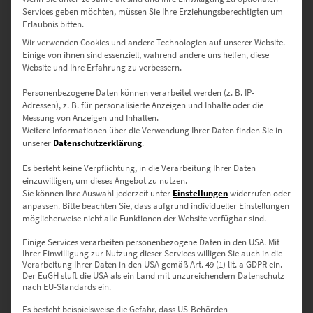
Services geben möchten, müssen Sie Ihre Erziehungsberechtigten um
Poster, Leinwand auf Keilrahmen, Acrylglas
Erlaubnis bitten.
GRÖSSE
Wir verwenden Cookies und andere Technologien auf unserer Website.
40 x 40 cm, 50 x 50 cm, 60 x 60 cm, 70 x 70 cm, 80 x 80 cm, 90 x 90 cm,
Einige von ihnen sind essenziell, während andere uns helfen, diese
Website und Ihre Erfahrung zu verbessern.
100 x 100 cm
Personenbezogene Daten können verarbeitet werden (z. B. IP-
BEWERTUNGEN (0)
Adressen), z. B. für personalisierte Anzeigen und Inhalte oder die
Messung von Anzeigen und Inhalten.
Weitere Informationen über die Verwendung Ihrer Daten finden Sie in
unserer
Datenschutzerklärung
.
0
Es besteht keine Verpflichtung, in die Verarbeitung Ihrer Daten
einzuwilligen, um dieses Angebot zu nutzen.
0
Bewertungen
Sie können Ihre Auswahl jederzeit unter
Einstellungen
widerrufen oder
anpassen.
Bitte beachten Sie, dass aufgrund individueller Einstellungen
möglicherweise nicht alle Funktionen der Website verfügbar sind.
0
Einige Services verarbeiten personenbezogene Daten in den USA. Mit
0
Ihrer Einwilligung zur Nutzung dieser Services willigen Sie auch in die
Verarbeitung Ihrer Daten in den USA gemäß Art. 49 (1) lit. a GDPR ein.
0
Der EuGH stuft die USA als ein Land mit unzureichendem Datenschutz
nach EU-Standards ein.
0
Es besteht beispielsweise die Gefahr, dass US-Behörden