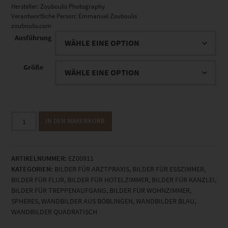
Hersteller:
Zouboulis Photography
Verantwortliche Person:
Emmanuel Zouboulis
zouboulis.com
Ausführung
Größe
EZ00911
IN DEN WARENKORB
Planet
Bahnhofstraße
Böblingen
ARTIKELNUMMER:
EZ00911
Vol
KATEGORIEN:
BILDER FÜR ARZTPRAXIS
,
BILDER FÜR ESSZIMMER
,
II
BILDER FÜR FLUR
,
BILDER FÜR HOTELZIMMER
,
BILDER FÜR KANZLEI
,
Menge
BILDER FÜR TREPPENAUFGANG
,
BILDER FÜR WOHNZIMMER
,
SPHERES
,
WANDBILDER AUS BÖBLINGEN
,
WANDBILDER BLAU
,
WANDBILDER QUADRATISCH