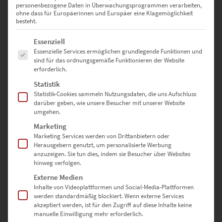
personenbezogene Daten in Überwachungsprogrammen verarbeiten,
0
ohne dass für Europäerinnen und Europäer eine Klagemöglichkeit
besteht.
Es folgt eine Liste der Service-Gruppen, für die eine Einwilligung erte
Essenziell
Bewertungen
Essenzielle Services ermöglichen grundlegende Funktionen und
sind für das ordnungsgemäße Funktionieren der Website
erforderlich.
Es gibt noch keine Bewertungen.
Statistik
Statistik-Cookies sammeln Nutzungsdaten, die uns Aufschluss
darüber geben, wie unsere Besucher mit unserer Website
umgehen.
SCHREIBE DIE ERSTE BEWERTUNG FÜR „EZ00911 PLANET
Marketing
BAHNHOFSTRASSE BÖBLINGEN VOL II“
Marketing Services werden von Drittanbietern oder
Herausgebern genutzt, um personalisierte Werbung
anzuzeigen. Sie tun dies, indem sie Besucher über Websites
Deine E-Mail-Adresse wird nicht veröffentlicht.
hinweg verfolgen.
Erforderliche Felder sind mit
*
markiert
Externe Medien
Inhalte von Videoplattformen und Social-Media-Plattformen
werden standardmäßig blockiert. Wenn externe Services
DEINE BEWERTUNG
*
akzeptiert werden, ist für den Zugriff auf diese Inhalte keine
manuelle Einwilligung mehr erforderlich.