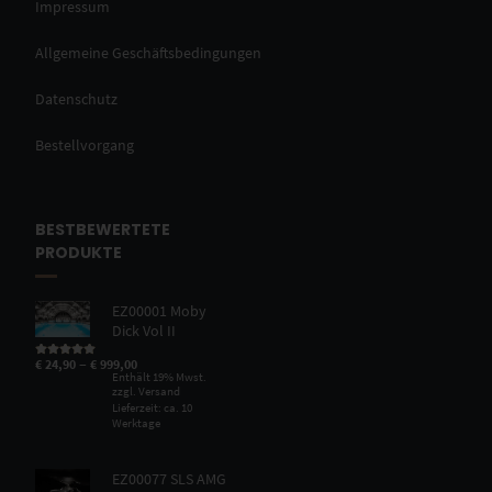
Impressum
Allgemeine Geschäftsbedingungen
Datenschutz
Bestellvorgang
BESTBEWERTETE
PRODUKTE
EZ00001 Moby
Dick Vol II
–
€
24,90
€
999,00
Bewertet mit
5.00
von 5
Enthält 19% Mwst.
zzgl.
Versand
Lieferzeit: ca. 10
Werktage
EZ00077 SLS AMG