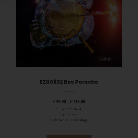
EZ00832 Bee Porsche
€
26,90
–
€
749,00
Enthält 19% Mwst.
zzgl.
Versand
Lieferzeit: ca. 10 Werktage