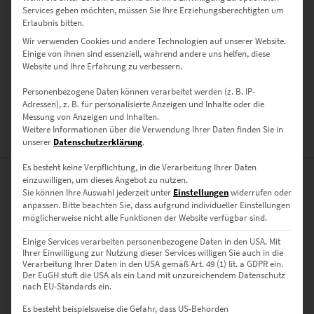
Services geben möchten, müssen Sie Ihre Erziehungsberechtigten um
PRODUKT BESONDERHEITEN
Erlaubnis bitten.
Wir verwenden Cookies und andere Technologien auf unserer Website.
AUSFÜHRUNG
Einige von ihnen sind essenziell, während andere uns helfen, diese
Website und Ihre Erfahrung zu verbessern.
Leinwand auf Keilrahmen, Acrylglas
GRÖSSE
Personenbezogene Daten können verarbeitet werden (z. B. IP-
Adressen), z. B. für personalisierte Anzeigen und Inhalte oder die
60 x 20 cm, 90 x 30 cm, 120 x 40 cm, 150 x 50 cm
Messung von Anzeigen und Inhalten.
Weitere Informationen über die Verwendung Ihrer Daten finden Sie in
BEWERTUNGEN (0)
unserer
Datenschutzerklärung
.
Es besteht keine Verpflichtung, in die Verarbeitung Ihrer Daten
einzuwilligen, um dieses Angebot zu nutzen.
0
Sie können Ihre Auswahl jederzeit unter
Einstellungen
widerrufen oder
anpassen.
Bitte beachten Sie, dass aufgrund individueller Einstellungen
möglicherweise nicht alle Funktionen der Website verfügbar sind.
0
Bewertungen
Einige Services verarbeiten personenbezogene Daten in den USA. Mit
Ihrer Einwilligung zur Nutzung dieser Services willigen Sie auch in die
0
Verarbeitung Ihrer Daten in den USA gemäß Art. 49 (1) lit. a GDPR ein.
Der EuGH stuft die USA als ein Land mit unzureichendem Datenschutz
0
nach EU-Standards ein.
0
Es besteht beispielsweise die Gefahr, dass US-Behörden