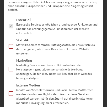
personenbezogene Daten in Überwachungsprogrammen verarbeiten,
ohne dass für Europäerinnen und Europäer eine Klagemöglichkeit
0
besteht.
0
Es folgt eine Liste der Service-Gruppen, für die eine Einwilligung erte
Essenziell
Essenzielle Services ermöglichen grundlegende Funktionen und
sind für das ordnungsgemäße Funktionieren der Website
erforderlich.
Bewertungen
Statistik
Statistik-Cookies sammeln Nutzungsdaten, die uns Aufschluss
darüber geben, wie unsere Besucher mit unserer Website
Es gibt noch keine Bewertungen.
umgehen.
Marketing
Marketing Services werden von Drittanbietern oder
SCHREIBE DIE ERSTE BEWERTUNG FÜR „EZ00772 ELBENPLATZ
Herausgebern genutzt, um personalisierte Werbung
anzuzeigen. Sie tun dies, indem sie Besucher über Websites
BÖBLINGEN PANORAMA“
hinweg verfolgen.
Externe Medien
Deine E-Mail-Adresse wird nicht veröffentlicht.
Inhalte von Videoplattformen und Social-Media-Plattformen
Erforderliche Felder sind mit
*
markiert
werden standardmäßig blockiert. Wenn externe Services
akzeptiert werden, ist für den Zugriff auf diese Inhalte keine
manuelle Einwilligung mehr erforderlich.