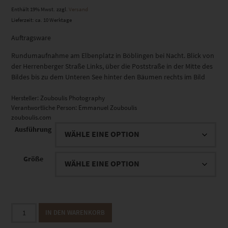
Enthält 19% Mwst.
zzgl.
Versand
Lieferzeit: ca. 10 Werktage
Auftragsware
Rundumaufnahme am Elbenplatz in Böblingen bei Nacht. Blick von
der Herrenberger Straße Links, über die Poststraße in der Mitte des
Bildes bis zu dem Unteren See hinter den Bäumen rechts im Bild
Hersteller:
Zouboulis Photography
Verantwortliche Person:
Emmanuel Zouboulis
zouboulis.com
Ausführung
Größe
EZ00772
IN DEN WARENKORB
Elbenplatz