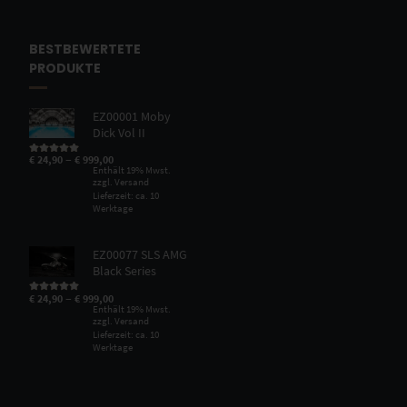
BESTBEWERTETE
PRODUKTE
EZ00001 Moby
Dick Vol II
–
€
24,90
€
999,00
Bewertet mit
5.00
von 5
Enthält 19% Mwst.
zzgl.
Versand
Lieferzeit: ca. 10
Werktage
EZ00077 SLS AMG
Black Series
–
€
24,90
€
999,00
Bewertet mit
5.00
von 5
Enthält 19% Mwst.
zzgl.
Versand
Lieferzeit: ca. 10
Werktage