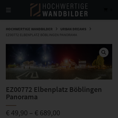
Springe
zum
0
Inhalt
HOCHWERTIGE WANDBILDER
URBAN DREAMS
EZ00772 ELBENPLATZ BÖBLINGEN PANORAMA
EZ00772 Elbenplatz Böblingen
Panorama
€
49,90
–
€
689,00