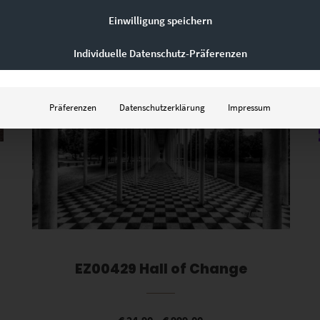
Einwilligung speichern
Individuelle Datenschutz-Präferenzen
Dieses Produkt weist mehrere Varianten auf. Die Optionen können auf der Produktseite gewählt werden
Präferenzen
Datenschutzerklärung
Impressum
EZ00429 Hall of Change
€
24,90
–
€
999,00