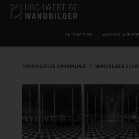
Springe
zum
Inhalt
KATEGORIEN
ACRYLGLASBILD
HOCHWERTIGE WANDBILDER
WANDBILDER SCHWA