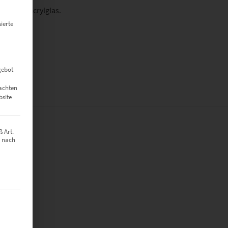
nd oder Acrylglas.
ierte
gebot
eachten
bsite
 Art.
z nach
 x 80 cm
t werden kann. Die erste Service-Gruppe ist essenziell und kann nich