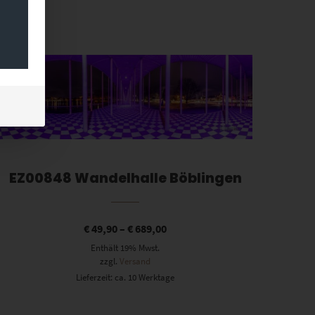
Dieses Produkt weist mehrere Varianten auf. Die Optionen können auf der Produktseite gewählt werden
EZ00848 Wandelhalle Böblingen
€
49,90
–
€
689,00
Enthält 19% Mwst.
zzgl.
Versand
Lieferzeit: ca. 10 Werktage