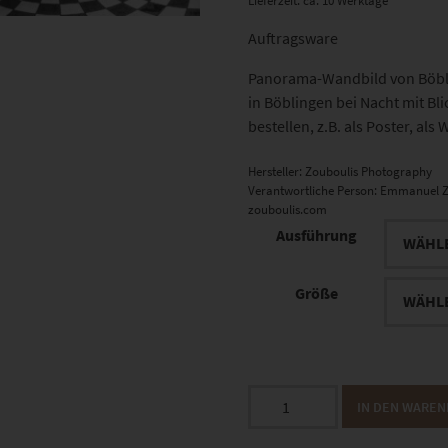
Lieferzeit: ca. 10 Werktage
Auftragsware
Panorama-Wandbild von Böbli
in Böblingen bei Nacht mit Bl
bestellen, z.B. als Poster, al
Hersteller:
Zouboulis Photography
Verantwortliche Person:
Emmanuel Z
zouboulis.com
Ausführung
Größe
EZ01006
IN DEN WARE
Wandelhalle
Böblingen