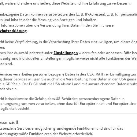
ell, während andere uns helfen, diese Website und Ihre Erfahrung zu verbessern.
in schwarz-weiß, hier erhältlich als Poster, Wandbilder auf Leinwa
nbezogene Daten können verarbeitet werden (z. B. IP-Adressen), z. B. für personalis
n und Inhalte oder die Messung von Anzeigen und Inhalten.
 Informationen über die Verwendung Ihrer Daten finden Sie in unserer
chutzerklärung
.
eht keine Verpflichtung, in die Verarbeitung Ihrer Daten einzuwilligen, um dieses An
en.
nen Ihre Auswahl jederzeit unter
Einstellungen
widerrufen oder anpassen.
Bitte b
ss aufgrund individueller Einstellungen möglicherweise nicht alle Funktionen der We
ar sind.
Services verarbeiten personenbezogene Daten in den USA. Mit Ihrer Einwilligung zur
 dieser Services willigen Sie auch in die Verarbeitung Ihrer Daten in den USA gemäß
lit. a GDPR ein. Der EuGH stuft die USA als ein Land mit unzureichendem Datenschut
dards ein.
eht beispielsweise die Gefahr, dass US-Behörden personenbezogene Daten in
Leinwand auf Keilrahmen, Acrylglas
chungsprogrammen verarbeiten, ohne dass für Europäerinnen und Europäer eine
glichkeit besteht.
m, 90 x 30 cm, 120 x 40 cm, 150 x 50 cm, 180 x 60 cm, 210 x 70 cm, 240
gt eine Liste der Service-Gruppen, für die eine Einwilligung erteil
Essenziell
Essenzielle Services ermöglichen grundlegende Funktionen und sind für das
ordnungsgemäße Funktionieren der Website erforderlich.