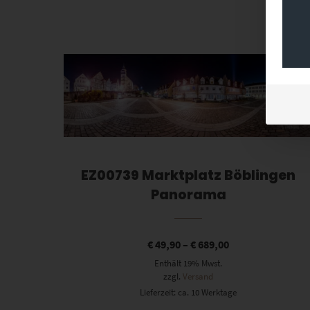
Dieses Produkt weist mehrere Varianten auf. Die Optionen können auf der Produktseite gewählt werden
EZ00739 Marktplatz Böblingen
Panorama
€
49,90
–
€
689,00
Enthält 19% Mwst.
zzgl.
Versand
Lieferzeit: ca. 10 Werktage