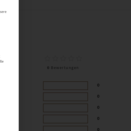
sere
0
g
lte
0
Bewertungen
0
0
0
0
0