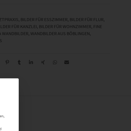
RZTPRAXIS
,
BILDER FÜR ESSZIMMER
,
BILDER FÜR FLUR
,
ILDER FÜR KANZLEI
,
BILDER FÜR WOHNZIMMER
,
FINE
 WANDBILDER
,
WANDBILDER AUS BÖBLINGEN
,
en,
d