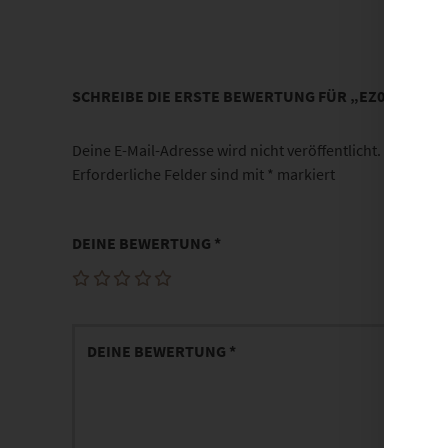
SCHREIBE DIE ERSTE BEWERTUNG FÜR „EZ01006 W
Deine E-Mail-Adresse wird nicht veröffentlicht.
Erforderliche Felder sind mit
*
markiert
DEINE BEWERTUNG
*