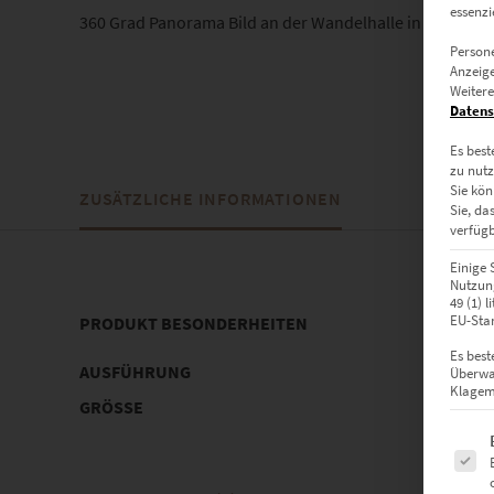
essenzi
360 Grad Panorama Bild an der Wandelhalle in Böblingen 
Persone
Anzeige
Weitere
Datens
Es best
zu nutz
Sie kön
ZUSÄTZLICHE INFORMATIONEN
Sie, da
verfügb
Einige 
Nutzung
49 (1) 
EU-Stan
PRODUKT BESONDERHEITEN
Es best
AUSFÜHRUNG
Poster, 
Überwa
Klagemö
GRÖSSE
60 x 20 c
Es fol