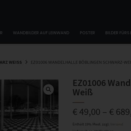
ER
WANDBILDER AUF LEINWAND
POSTER
BILDER FÜRS
RZ WEISS
EZ01006 WANDELHALLE BÖBLINGEN SCHWARZ-WEI
EZ01006 Wande
Weiß
€
49,00
–
€
689
Enthält 19% Mwst.
zzgl.
Versand