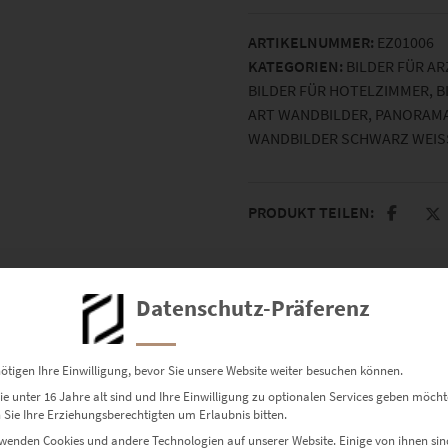
Schwarz-
ARTIKELNUMMER:
EZ01006
Weiß
KATEGORIEN:
BILDER FÜR A
Menge
BILDER FÜR HOTELZIMMER
,
B
ART WANDBILDER
,
PANORAMA
WANDBILDER SCHWARZ WEISS
PRODUKT TEILEN:
Datenschutz-Präferenz
ötigen Ihre Einwilligung, bevor Sie unsere Website weiter besuchen können.
e unter 16 Jahre alt sind und Ihre Einwilligung zu optionalen Services geben möcht
Sie Ihre Erziehungsberechtigten um Erlaubnis bitten.
wenden Cookies und andere Technologien auf unserer Website. Einige von ihnen sin