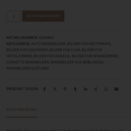
EZ00842
IN DEN WARENKORB
Chevrolet
Corvette
C1
ARTIKELNUMMER:
EZ00842
Menge
KATEGORIEN:
AUTO WANDBILDER
,
BILDER FÜR ARZTPRAXIS
,
BILDER FÜR ESSZIMMER
,
BILDER FÜR FLUR
,
BILDER FÜR
HOTELZIMMER
,
BILDER FÜR KANZLEI
,
BILDER FÜR WOHNZIMMER
,
CORVETTE WANDBILDER
,
WANDBILDER AUS BÖBLINGEN
,
WANDBILDER OLDTIMER
PRODUKT TEILEN:
BESCHREIBUNG
Eine 1961 Chevrolet Corvette C1 in der Motorworld in Böblingen bei