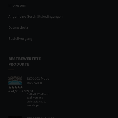
Impressum
Allgemeine Geschäftsbedingungen
Datenschutz
Bestellvorgang
BESTBEWERTETE
PRODUKTE
EZ00001 Moby
Dick Vol II
–
€
24,90
€
999,00
Bewertet mit
5.00
von 5
Enthält 19% Mwst.
zzgl.
Versand
Lieferzeit: ca. 10
Werktage