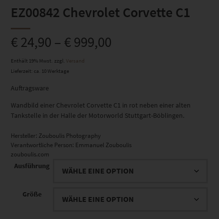
EZ00842 Chevrolet Corvette C1
€
24,90
–
€
999,00
Enthält 19% Mwst.
zzgl.
Versand
Lieferzeit: ca. 10 Werktage
Auftragsware
Wandbild einer Chevrolet Corvette C1 in rot neben einer alten
Tankstelle in der Halle der Motorworld Stuttgart-Böblingen.
Hersteller:
Zouboulis Photography
Verantwortliche Person:
Emmanuel Zouboulis
zouboulis.com
Ausführung
Größe