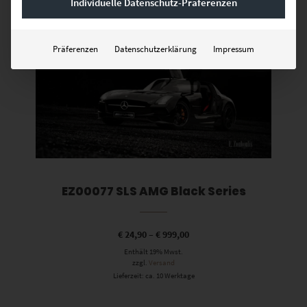
Dieses Produkt weist mehrere Varianten auf. Die Optionen können auf der Produktseite gewählt werden
Individuelle Datenschutz-Präferenzen
Präferenzen
Datenschutzerklärung
Impressum
EZ00077 SLS AMG Black Series
€
24,90
–
€
999,00
Enthält 19% Mwst.
zzgl.
Versand
Lieferzeit: ca. 10 Werktage