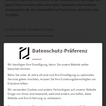
Nacht. Rote Corvette neben einer alten Tankstelle. Hier bestellen
als Wandbild, z.B. als Leinwandbild auf Keilrahmen, als Poster oder
Acrylglas.
ZUSÄTZLICHE INFORMATIONEN
PRODUKT BESONDERHEITEN
Datenschutz-Präferenz
AUSFÜHRUNG
Poster, Leinwand auf Keilrahmen, Acrylglas
Wir benötigen Ihre Einwilligung, bevor Sie unsere Website weiter
besuchen können.
GRÖSSE
Wenn Sie unter 16 Jahre alt sind und Ihre Einwilligung zu optionalen
30 x 20 cm, 45 x 30 cm, 60 x 40 cm, 75 x 50 cm, 90 x 60 cm, 120 x 80
Services geben möchten, müssen Sie Ihre Erziehungsberechtigten um
cm, 135 x 90 cm, 150 x 100 cm
Erlaubnis bitten.
Wir verwenden Cookies und andere Technologien auf unserer Website.
BEWERTUNGEN (0)
Einige von ihnen sind essenziell, während andere uns helfen, diese
Website und Ihre Erfahrung zu verbessern.