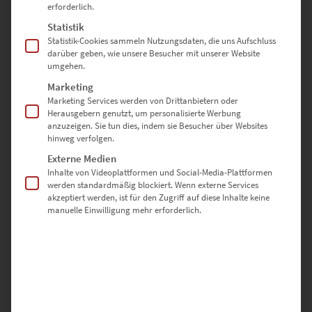
erforderlich.
Statistik
SCHREIBE DIE ERSTE BEWERTUNG FÜR „EZ00842 CHEVROLET
Statistik-Cookies sammeln Nutzungsdaten, die uns Aufschluss
CORVETTE C1“
darüber geben, wie unsere Besucher mit unserer Website
umgehen.
Deine E-Mail-Adresse wird nicht veröffentlicht.
Marketing
Erforderliche Felder sind mit
*
markiert
Marketing Services werden von Drittanbietern oder
Herausgebern genutzt, um personalisierte Werbung
anzuzeigen. Sie tun dies, indem sie Besucher über Websites
hinweg verfolgen.
DEINE BEWERTUNG
*
Externe Medien
Inhalte von Videoplattformen und Social-Media-Plattformen
werden standardmäßig blockiert. Wenn externe Services
akzeptiert werden, ist für den Zugriff auf diese Inhalte keine
manuelle Einwilligung mehr erforderlich.