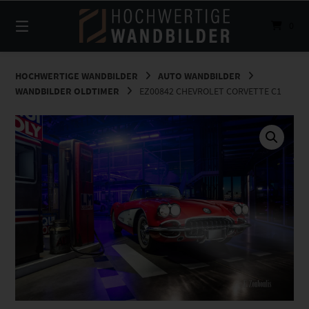
Springe
zum
0
Inhalt
HOCHWERTIGE WANDBILDER
AUTO WANDBILDER
WANDBILDER OLDTIMER
EZ00842 CHEVROLET CORVETTE C1